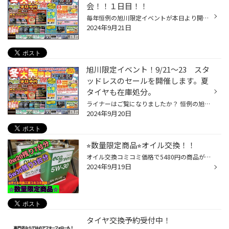
会！！１日目！！
毎年恒例の旭川限定イベントが本日より開催っ！！ 開催期間：9/21～23 冬タイヤや夏タイヤはもちろん。 ホイール業者さんが旭川に集結！ ホイール選びをお手伝いいたします。 セルスター様よりドライブレコーダーやレーダーの専門スタッフも来てくれます。 人気のキッチンカー来店してくれます。 ３...
2024年9月21日
旭川限定イベント！9/21～23 スタ
ッドレスのセールを開催します。夏
タイヤも在庫処分。
ライナーはご覧になりましたか？ 恒例の旭川限定イベントを今週末開催いたします。 開催期間：9/21～23 冬タイヤや夏タイヤはもちろん。 ホイール業者さんが旭川に集結！ ホイール選びをお手伝いいたします。 セルスター様よりドライブレコーダーやレーダーの専門スタッフも来てくれます。 人気のキ...
2024年9月20日
⭐︎数量限定商品⭐︎オイル交換！！
オイル交換コミコミ価格で5480円の商品が2480円で、できます！ 選べる粘度は0w20、5w30最近のエコカーなどにもオススメ！！！ こちらの商品はタイトルにも書いてある通り数量限定なので、 商品が無くなり次第終了となりますので気になる方はお早めにっ！ オイル交換等の予約はWEBから出来ます！！ h...
2024年9月19日
タイヤ交換予約受付中！