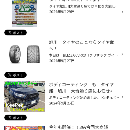
タイヤ館旭川大雪通り店では車検を実施しております！ 当店での車検の際代車は無料でお貸ししております。 いつも車検何処でしようか迷われている方是非次回の車検タイヤ館でやってみませんか？！ 料金などもお客様とご相談して修理するか決めていただくので、お気軽にお問い合わせください！ スタ...
2024年9月29日
旭川 タイヤのことならタイヤ館
へ！
本日は「BLIZZAK VRX3（ブリザック ヴイアールエックススリー）」をご紹介します！ 「BLIZZAK（ブリザック）」は、ブリヂストンを代表するスタッドレスタイヤブランドです。1988年に冬道特有の凍結路面や積雪路面などでのより安心・安全なドライブに貢献するために生まれ、30年を超える歴史の中で進...
2024年9月27日
ボディコーティング も タイヤ
館 旭川 大雪通り店にお任せ⭐︎
ボディコーティング始めました。 KeePerボディコーティングのご紹介です！ では、どのように変わるか見ていきます！ 虫が当たった跡が無数にある状態です。ツヤ感は、まあ普通？って感じですよね？ キレイになって、ツヤもボンネットやドアの反射を見ていただければ一目瞭然です⭐︎ 施工後はボンネ...
2024年9月25日
今年も開催！！3店合同大商談