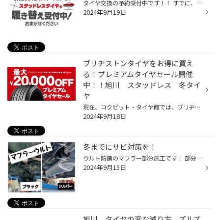
タイヤ交換の予約受付中です！！ すでに、ご予約が取れない日も出てきています(;´Д｀)タイヤ交換のご予約は早めがおすすめですよ(*´ω｀*) タイヤ館旭川大雪通りではタイヤ交換の時だけではなく、 タイヤ交換後も専門店ならではの安心サポートとして、 ◆お車に合わせた適正空気圧への調整&トルクチェ...
2024年9月19日
ブリヂストンタイヤをお得に買え
る！プレミアムタイヤセール開催
中！！旭川 スタッドレス 冬タイ
ヤ
現在、コクピット・タイヤ館では、ブリヂストンタイヤをお得に買える！プレミアムタイヤセールを開催中です。 コクピット・タイヤ館のアプリをダウンロード頂いた方全員に、ブリヂストンのタイヤ割引クーポンをプレゼント！ ブリヂストンのタイヤが最大20,000円OFF！ プレミアムタイヤをお得にご購...
2024年9月18日
冬までにサビ対策を！
ウルト防錆のマフラー部分施工です！ 部分的なコーティングになるので 下回り全体のウルト防錆と違って即日施工が可能です。 また塗装タイプになるので見た目もきれいに✧◝(⁰▿⁰)◜✧ 施工できる色は『黒』と『シルバー』の2種類！！！！ まずこちらは黒タイプ！！！！！ ↓ ↓ ↓ ↓ ↓ ↓ ↓ ↓ ↓ ↓ ↓ ↓ ↓ ↓ ↓...
2024年9月15日
旭川 タイヤの変な減り方、ズルズ