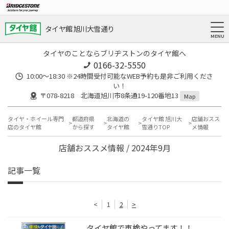
タイヤ館 旭川大雪通り
タイヤのことならブリヂストンのタイヤ館へ
0166-32-5550
10:00～18:30 ※24時間受付可能なWEB予約も是非ご利用くださ
い！
〒078-8218 北海道旭川市8条通19-120番地13
Map
タイヤ・ホイール専門
都道府県
北海道の
タイヤ館 旭川大
店舗おスス
店のタイヤ館
から探す
タイヤ館
雪通りTOP
メ情報
店舗おススメ情報 / 2024年9月
記事一覧
<
1
2
>
タイヤ館で車検やってます！！