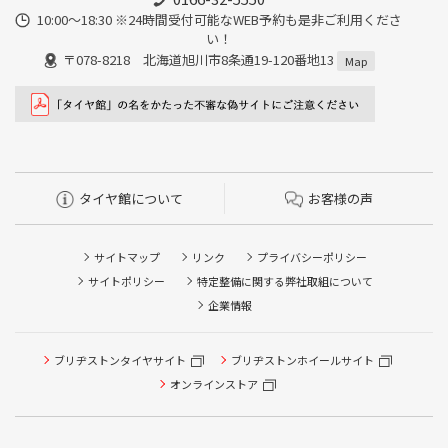
10:00～18:30 ※24時間受付可能なWEB予約も是非ご利用くださ
い！
〒078-8218 北海道旭川市8条通19-120番地13
Map
タイヤ館について
お客様の声
サイトマップ
リンク
プライバシーポリシー
サイトポリシー
特定整備に関する弊社取組について
企業情報
タイヤ点検・安全点検/タイヤ履き替え/オイル交換/その他
ブリヂストンタイヤサイト
ブリヂストンホイールサイト
ピット作業の予約
オンラインストア
クローク契約会員専用タイヤ履き替え※タイヤ履き替えを
希望のクローク契約会員の方はこちらを選択ください