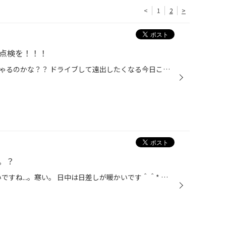
<
1
2
>
の点検を！！！
今日から大型連休の方もいらっしゃるのかな？？ ドライブして遠出したくなる今日この頃です♪ 北海道では一瞬しか見れない桜を見に行くのもいいですよね～ そこで！！ お出かけ前には空気圧の確認を！ 空気圧は本来毎月点検してほしいものです。 空気圧が減っているとタイヤは勿体無い減り方をするん...
。？
こんにちは(^-^*)/ 最近風が冷たいですね...。寒い。 日中は日差しが暖かいです＾＾* みなさんバッテリーの調子はいかがですか？ 下の写真みたいに黄色い粉が出てきたりしていませんか？ エンジンのかかりが弱くなってきていませんか？ それは交換の時期の合図です。 バッテリーが上がってしまう前...