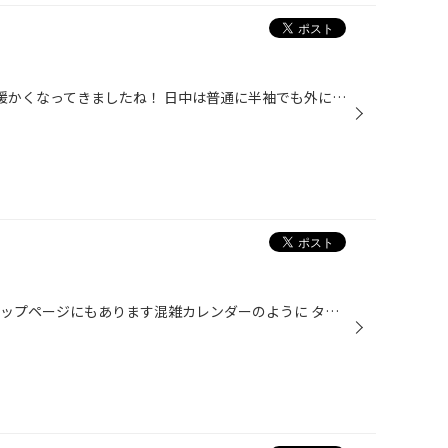
みなさんこんにちは＾＾* だいぶ暖かくなってきましたね！ 日中は普通に半袖でも外に出れるくらいの気温でした(*´∇｀*) ここ最近はやはりカスタムした車がかなり増えてきました！ よくすごいの見かけます。 皆さんも車かっこよくしちゃいませんか？！ ホイールとかもかっこいいですよ♪ インチアップ...
いよいよ混雑してまいりました トップページにもあります混雑カレンダーのように タイヤ交換の予約が埋まってきております 予約はお電話でも大丈夫です 早い者勝ちです、お早めにお電話ください 0166-32-5550 ３コール以内に応答が目標ですが 混雑し、スタッフがすぐに電話に出られない状況も考えら...