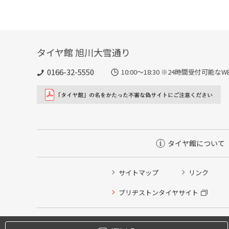
タイヤ館 旭川大雪通り
0166-32-5550
10:00～18:30 ※24時間受付可
タイヤ館について
サイトマップ
リンク
タイヤ点検・安全点検/タイヤ履き替え/オイル交換/その
ブリヂストンタイヤサイト
クローク契約会員専用タイヤ履き替え※タイヤ履き替えを
本日のタイヤ履き替え順番待ち予約 ※クローク契約会員