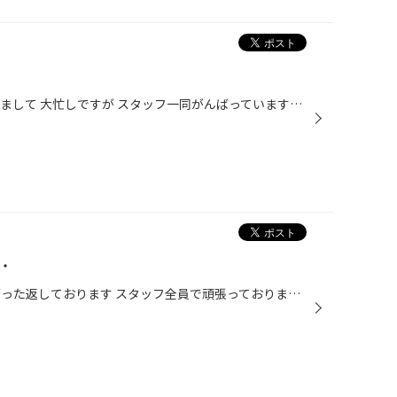
皆様こんにちは 繁忙期に突入してまして 大忙しですが スタッフ一同がんばっています！ 今月は予約はすべて埋まっていますが 来月はまだ空きがありますので お電話でも構いませんのでタイヤ交換のご予約をお待ちしております！ タイヤ交換と一緒に無料の安全点検も実施してます！ 専用の機械を使っ...
・
こんにちは 連日、タイヤ交換でごった返しております スタッフ全員で頑張っております そんな中、ヴェルファイアにスピーカーを付けました でわでわ、付けて行きますぉ～ バーラバラです スピーカーを付ける裏側に・・・ 吸音材を貼り付けます これを張るとスピーカーの裏側に出る余分な音を 吸収し...