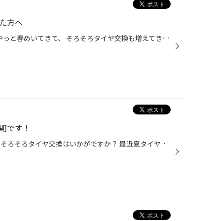
れた方へ
もう4月も中旬になりましたが、やっと春めいてきて、 そろそろタイヤ交換も増えてきたのかな？と思います。 ご自宅に保管していたタイヤの空気は十分ですか？ 空気が減っているとタイヤがもったいない減り方をしてしまします。 当店では、ご自宅で交換したタイヤの空気圧、 ナットの増し締めも無料...
時期です！
みなさんこんにちは！田村です！ そろそろタイヤ交換はいかがですか？ 最近夏タイヤへの交換のお客様が増えて来ました！ 新品です！ 皆さん夏タイヤは減っていませんか？ 心配に思った方は是非点検にいらしてください！ タイヤ交換のついでにオイル交換もいかがでしょうか？ 面倒くさくてなかなかや...