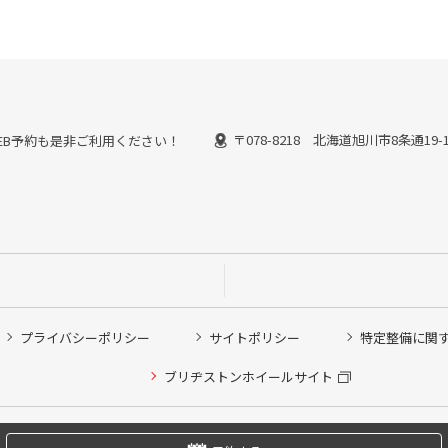
〒078-8218 北海道旭川市8条通19-
能なWEB予約も是非ご利用ください！
プライバシーポリシー
サイトポリシー
特定整備に関
他ピット作業の予約
ブリヂストンホイールサイト
希望のクローク契約会員の方はこちらを選択ください
の方はご利用いただけません
Copyright © 2024 Bridgestone Retail Co.,Ltd. All rights Reserved.