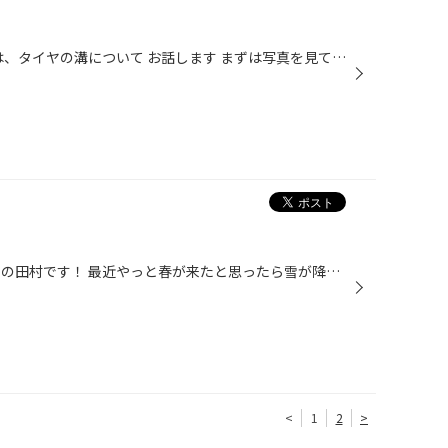
こんにちは すがぬまです きょうは、タイヤの溝について お話します まずは写真を見てください はい、新品は写真のように 約8ｍｍ あります (新品時のタイヤの溝はタイヤ(ブランド・サイズ等)によって異なります) 次の写真を見ていただきますと 法定使用限度 1.6ｍｍ まで使用する方はほんのわずか...
みなさんこんにちは！ 月曜日担当の田村です！ 最近やっと春が来たと思ったら雪が降ってみたり・・・ でももうタイヤ交換は着々と始まっています！ みなさんの夏タイヤはまだ使えますか？ 不安な方は是非ご来店ください！ しっかりと点検します！ お待ちしております！！ それでは！
<
1
2
>