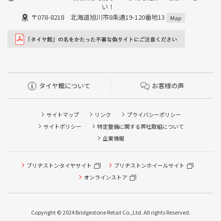
い！
〒078-8218 北海道旭川市8条通19-120番地13
Map
タイヤ館について
お客様の声
サイトマップ
リンク
プライバシーポリシー
サイトポリシー
特定整備に関する弊社取組について
企業情報
タイヤ点検・安全点検/タイヤ履き替え/オイル交換/その他
ブリヂストンタイヤサイト
ブリヂストンホイールサイト
ピット作業の予約
オンラインストア
クローク契約会員専用タイヤ履き替え※タイヤ履き替えを
希望のクローク契約会員の方はこちらを選択ください
Copyright © 2024 Bridgestone Retail Co.,Ltd. All rights Reserved.
本日のタイヤ履き替え順番待ち予約 ※クローク契約会員の