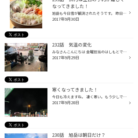
なってきました！
旭岳も今日雪が観測されたそうです。 昨日からぐっと寒くなり、冬の準備を始めなきゃと言う気分になってきました。 一先ず、昨日は友達と鍋をしましたよ♪ 雪が降る前にタイヤだけは交換しておきたいですよね！ 急な雪で出勤できない！！滑って事故…なんてことになったら大変です。 でも、もう週末は...
2017年9月30日
232話 気温の変化
みなさんこんにちは 金曜担当のはしもとです！ 本日の記事の内容ですが このようになっています↓ 作業はタイヤの脱着です！ ここ最近気温がぐっとさがり ジャンバーを着るスタッフが 増えました。 風邪をひかないよう 体調管理はしっかりしましょう！！
2017年9月29日
寒くなってきました！
今日も冷えますね。 凄く寒い。もう少しで雪が降りますね！ みなさんバッテリーは大丈夫ですか？？？ 急にﾊﾞｯﾃﾘｰが上がってしまうかもしれないので点検しに来て下さい！！！！ おまちしております！！！
2017年9月28日
230話 旭岳は朝日だけ？