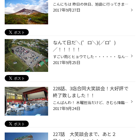
こんにちは 昨日の休日、旭岳に行ってきました 朝のニュースで紅葉してます的なニュースを見たので 行ってみたらどこに紅葉があるのやら、見つけられず・・・ 普通に旭岳観光して帰ってきました 紅葉のニュースが流れるということは冬も近い、雪虫もそろそろかも スタッドレスタイヤの準備はお済み...
2017年9月27日
なんて日だ＼(゜ロ＼)(／ロ゜)
／！！！！！
すごい雨とヒョウでした・・・・・・ なんて日だ！！！！！(笑) 昨日は旭川でカスタムカーイベントがありました！！！（●＾o＾●） 当店のお客様も多数参加されていて、終始盛り上がりを見せていたようです(#^.^#) まだまだカスタムカーの需要はありますね～（●＾o＾●） 写真だけでもワクワクしちゃ...
2017年9月25日
228話、3店合同大笑談会！大好評で
終了致しました！！
こんばんわ！ 木曜担当だけど、きむら降臨！！！ 大雪店のブログにしてはめずらしく 昨日、おとといと更新できず申し訳ございませんでした。。。 タイトルにもある通り、、 ９／２３・２４の二日間で永山住民センターで開催した 『大笑談会』！！！ 大絶賛で終了致しました！！！ たくさんの、たっ...
2017年9月24日
227話 大笑談会まで、あと２