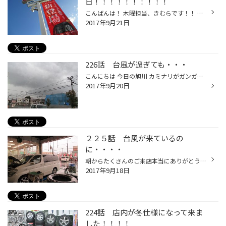
日！！！！！！！！！！
こんばんは！ 木曜担当、きむらです！！ 本日は２日後に控えた大笑談会の準備をしております！！ 着々と近づいてきております。 たくさんのお客様が足を運んでいただく会場を すえひろ店、コクピット、大雪店のスタッフが協力して作り上げていきますので 僕自身もワクワクが止まりません。 くわしく...
2017年9月21日
226話 台風が過ぎても・・・
こんにちは 今日の旭川 カミナリがガンガン鳴ってたので、稲光でも撮ってやろう！ と思っても、写せるわけないです、反射神経の衰えを感じます（笑） さてさて、今週末に 永山住民センターにて半期に恒例の 市内３店合同スタッドレスタイヤ大商談会を行います ２２日のライナーをご覧ください。
2017年9月20日
２２５話 台風が来ているの
に・・・・
朝からたくさんのご来店本当にありがとうございます！！！ 祝日の月曜日というだけあって、お休みの方が多いですねヽ(^o^)丿 タイヤ商談やオイル交換などで、朝から待ち時間をたくさんいただいておりました<m(__)m> ご迷惑おかけしております<m(__)m> 電話でご予約出来ますので、お時間を有効に使わ...
2017年9月18日
224話 店内が冬仕様になって来ま
した！！！！