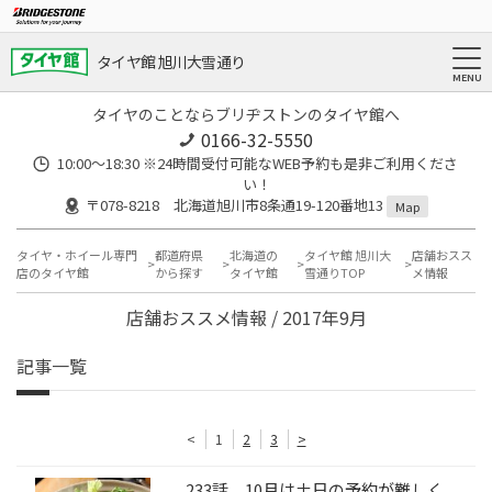
タイヤ館 旭川大雪通り
タイヤのことならブリヂストンのタイヤ館へ
0166-32-5550
10:00～18:30 ※24時間受付可能なWEB予約も是非ご利用くださ
い！
〒078-8218 北海道旭川市8条通19-120番地13
Map
タイヤ・ホイール専門
都道府県
北海道の
タイヤ館 旭川大
店舗おスス
店のタイヤ館
から探す
タイヤ館
雪通りTOP
メ情報
店舗おススメ情報 / 2017年9月
記事一覧
<
1
2
3
>
233話 10月は土日の予約が難しく