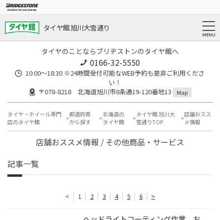
タイヤ館 旭川大雪通り
タイヤのことならブリヂストンのタイヤ館へ
0166-32-5550
10:00～18:30 ※24時間受付可能なWEB予約も是非ご利用くださ
い！
〒078-8218 北海道旭川市8条通19-120番地13
Map
タイヤ・ホイール専門
都道府県
北海道の
タイヤ館 旭川大
店舗おスス
店のタイヤ館
から探す
タイヤ館
雪通りTOP
メ情報
店舗おススメ情報 / その他商品・サービス
記事一覧
<
1
2
3
4
5
6
>
ヘッドライトコーティング作業 お