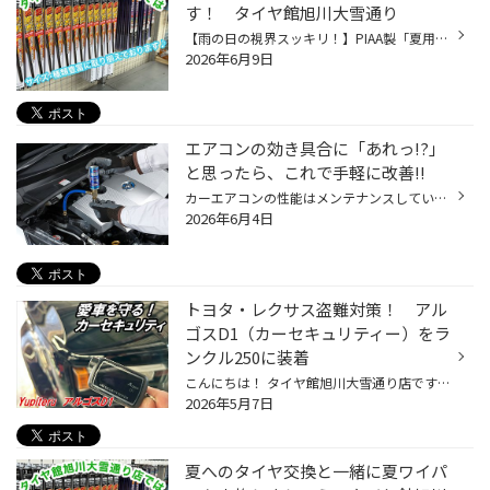
す！ タイヤ館旭川大雪通り
【雨の日の視界スッキリ！】PIAA製「夏用ワイパー」 「最近、ワイパーの拭きムラが気になる…」 「雨の日に動かすと、ガガガッと音がする…」 そんな症状はありませんか？ 強い日差しや熱で硬くなったワイパーゴムは、本来の性能を発揮できません。 タイヤ館では、信頼のブランド「PIAA（ピア）」の高...
2026年6月9日
エアコンの効き具合に「あれっ!?」
と思ったら、これで手軽に改善!!
カーエアコンの性能はメンテナンスしていないと徐々に低下してしまいます。理由のひとつは、エアコンガスが少しずつ漏れていくから。熱交換を行うのに欠かせないエアコンガス（冷媒）が減ると、エアコンを作動させてもしっかり冷やせなくなってしまうのです。また、エアコンガスを圧縮するコンプレ...
2026年6月4日
トヨタ・レクサス盗難対策！ アル
ゴスD1（カーセキュリティー）をラ
ンクル250に装着
こんにちは！ タイヤ館旭川大雪通り店です！ 「トヨタ ランドクルーザー250」に 愛車を守る最新の対策 カーセキュリティ【Yupiteru アルゴスD1】 をお取り付けいたしましたのでご紹介いたします！ ➡自動車盗難を防ぐ心強い味方！ ＞＞＞Yupiteru アルゴスD1 メーカーHPをみてみる ➡トヨタ車/レクサ...
2026年5月7日
夏へのタイヤ交換と一緒に夏ワイパ