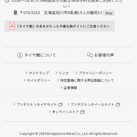
10:00～18:30 ※24時間受付可能なWEB予約も是非ご利用くださ
い！
〒078-8218 北海道旭川市8条通19-120番地13
Map
タイヤ館について
お客様の声
サイトマップ
リンク
プライバシーポリシー
サイトポリシー
特定整備に関する弊社取組について
企業情報
タイヤ点検・安全点検/タイヤ履き替え/オイル交換/その他
ブリヂストンタイヤサイト
ブリヂストンホイールサイト
ピット作業の予約
オンラインストア
クローク契約会員専用タイヤ履き替え※タイヤ履き替えを
希望のクローク契約会員の方はこちらを選択ください
Copyright © 2024 Bridgestone Retail Co.,Ltd. All rights Reserved.
本日のタイヤ履き替え順番待ち予約 ※クローク契約会員の