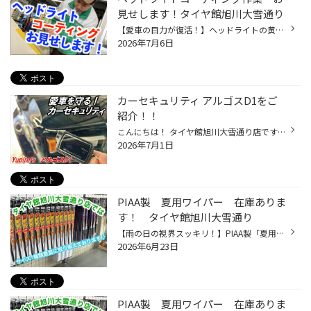
見せします！タイヤ館旭川大雪通り
【愛車の目力が復活！】ヘッドライトの黄ばみ・くすみ、 タイヤ館旭川大雪通り店でリフレッシュしませんか？ ということで、作業風景をお見せします！ 最近、夜のライトが暗く感じる…」「洗車をしても、ヘッドライトの黄ばみが取れなくて古く見える…」そんなお悩みはありませんか？ 実は、ヘッドラ...
2026年7月6日
カーセキュリティ アルゴスD1をご
紹介！！
こんにちは！ タイヤ館旭川大雪通り店です！ 「トヨタ ランドクルーザー250」に 愛車を守る最新の対策 カーセキュリティ【Yupiteru アルゴスD1】 をお取り付けいたしましたのでご紹介いたします！ ➡自動車盗難を防ぐ心強い味方！ ＞＞＞Yupiteru アルゴスD1 メーカーHPをみてみる ➡トヨタ車/レクサ...
2026年7月1日
PIAA製 夏用ワイパー 在庫ありま
す！ タイヤ館旭川大雪通り
【雨の日の視界スッキリ！】PIAA製「夏用ワイパー」 「最近、ワイパーの拭きムラが気になる…」 「雨の日に動かすと、ガガガッと音がする…」 そんな症状はありませんか？ 強い日差しや熱で硬くなったワイパーゴムは、本来の性能を発揮できません。 タイヤ館では、信頼のブランド「PIAA（ピア）」の高...
2026年6月23日
PIAA製 夏用ワイパー 在庫ありま