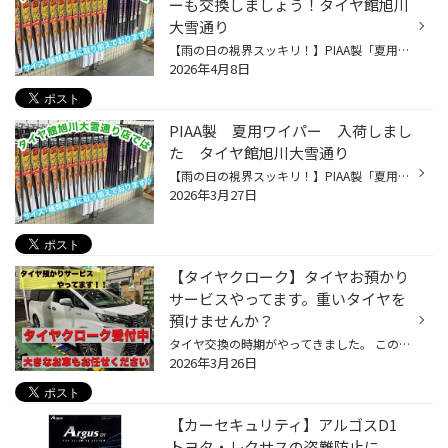
ーも交換しましょう！タイヤ館旭川
大雪通り
【雨の日の視界スッキリ！】PIAA製「夏用ワイパー」 「最近、ワイパーの拭きムラが気になる…」 「雨の日に動かすと、ガガガッと音がする…」 そんな症状はありませんか？ 強い日差しや熱で硬くなったワイパーゴムは、本来の性能を発揮できません。 タイヤ館では、信頼のブランド「PIAA（ピア）」の高...
2026年4月8日
PIAA製 夏用ワイパー 入荷しまし
た タイヤ館旭川大雪通り
【雨の日の視界スッキリ！】PIAA製「夏用ワイパー」 「最近、ワイパーの拭きムラが気になる…」 「雨の日に動かすと、ガガガッと音がする…」 そんな症状はありませんか？ 強い日差しや熱で硬くなったワイパーゴムは、本来の性能を発揮できません。 タイヤ館では、信頼のブランド「PIAA（ピア）」の高...
2026年3月27日
【タイヤクローク】タイヤお預かり
サービスやってます。重いタイヤを
預けませんか？
タイヤ交換の時期がやってきました。 この時期にご相談が多いのが タイヤクローク（タイヤお預かりサービス）です。 大きなタイヤを運ぶのは大変 賃貸でタイヤを保管する場所がない 様々なお悩みがあると思います。 当店のタイヤクロークで解消しませんか？ ご料金は半年毎（履き替えるたび）にかか...
2026年3月26日
【カーセキュリティ】アルゴスD1
トヨタ・レクサスの盗難防止に。