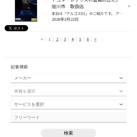
旭川市 取扱店
本日は「アルゴスD1」のご紹介です。 アルゴスＤ1とは？ 現代の巧妙な車両盗難手口に対応したセキュリティ商品です エンジンスターター・ドライブレコーダー等数々の実績がある 「ユピテル」が開発した商品です 近年高級車の盗難がじわじわと増えてきていて また手口が巧妙でセキュリティの強い高級...
2026年3月22日
<
1
2
3
4
5
6
>
記事検索