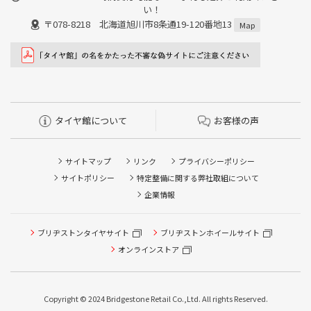
い！
〒078-8218 北海道旭川市8条通19-120番地13
Map
タイヤ館について
お客様の声
サイトマップ
リンク
プライバシーポリシー
サイトポリシー
特定整備に関する弊社取組について
企業情報
タイヤ点検・安全点検/タイヤ履き替え/オイル交換/その他
ブリヂストンタイヤサイト
ブリヂストンホイールサイト
ピット作業の予約
オンラインストア
クローク契約会員専用タイヤ履き替え※タイヤ履き替えを
希望のクローク契約会員の方はこちらを選択ください
Copyright © 2024 Bridgestone Retail Co.,Ltd. All rights Reserved.
本日のタイヤ履き替え順番待ち予約 ※クローク契約会員の