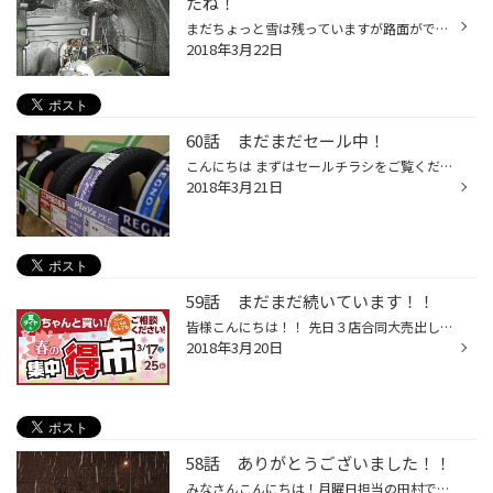
たね！
まだちょっと雪は残っていますが路面がでてきてきましたね 春といえば・・・ そう！ ドレスアップの季節！ さっそく交換させていただきました！ 新車のｱﾙﾌｧｰﾄﾞに車高調取付です。 車高調はTEIN製のフレックスAです！ 減衰調整が付いているのでショックを好みの硬さに変えられます！ 取り付け後がこ...
2018年3月22日
60話 まだまだセール中！
こんにちは まずはセールチラシをご覧ください↓↓↓↓ http://www.shufoo.net/pntweb/shopDetail/216543/22805815777349/ 店内はお客様が解りやすくタイヤの性能をご理解いただけるように 展示してあります 私たちもしっかり安全安心の為ご説明させて頂きます そして外は晴天 春らしい天気になりました...
2018年3月21日
59話 まだまだ続いています！！
皆様こんにちは！！ 先日３店合同大売出しが終ったばかりですが、 実は売り出しは、まだ続いています！！ 皆様ご存知の『集中得市』が２５日まで開催中です！！ 夏タイヤを購入予定のお客様は、このチャンスをお見逃し無く！！！ 定休日もゴールデンウィークが終わるまでありませんので、 いつ来店...
2018年3月20日
58話 ありがとうございました！！
みなさんこんにちは！月曜日担当の田村です！ 昨日、おとといの大笑談会たくさんのご来場ありがとうございました！ まだまだ売り出しはやっているので是非お店の方にも足を運んでみてください！ 話は変わって今日はかなり降りましたね・・・ もうすぐ春だと思っていたのですがまたもや冬ですね～ し...