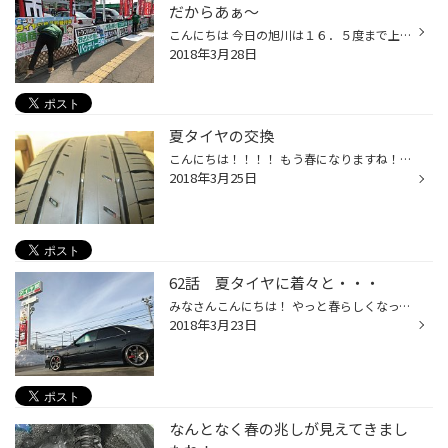
だからあぁ～
こんにちは 今日の旭川は１６．５度まで上がりました （旭川観測所データより） どんどん春が近づいてますね 当店自慢の女性スタッフ二人がドリルドライバーを握り締め 道路際の看板張替え 勇ましいですね すでに一日2～３台、夏タイヤへの交換の作業にご来店いただいています まだまだ本格的な交換...
2018年3月28日
夏タイヤの交換
こんにちは！！！！ もう春になりますね！ 朝も暖かくなってきましたね！ 皆さん夏タイヤの状態はどうですか？ このようになっていませんか？ これは交換時期がきています！！！ 分からない方は1本でも点検に持ってきてください！！ お待ちしております！
2018年3月25日
62話 夏タイヤに着々と・・・
みなさんこんにちは！ やっと春らしくなってきましたね＾＾* 地面も出て、乾いてきてるので 着々と夏タイヤに交換する人がでてきました！ んん～夕日の光がチェイサーに当たっていい味出てますね(´- `*)♪ 一足早く夏仕様です☆ ビシッとバシっと決まってますね♪ 皆さまの愛車もかっこよくしちゃいま...
2018年3月23日
なんとなく春の兆しが見えてきまし