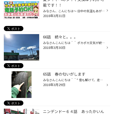
能です！！
みなさん、こんにちは～ 日中の気温もあがり、タイヤ交換が始まってきました！！！！ 本日お葉書きが届いたお宅もあると思いますが、 タイヤ交換は予約が可能です。 お電話一本いただくだけで、お待たせしないお時間を確認できますので、 気軽にお電話くださいね♪ まだまだ、週末の予約も沢山の空き...
2018年3月31日
66話 続々と。。。
みなさんこんにちは＾＾ ポカポカ天気が続きますね！ 続々とタイヤ交換にご来店される方や お電話にてタイヤ交換のご予約をされる方がかなり増えてきています！ 交換をもうそろそろお考えの方は 早めのご予約をお待ちしておりますｍ（_ _）ｍ
2018年3月30日
65話 春の匂いがします
みなさんこんにちは＾＾* 雪も解けて、走りやすい道路になってきましたね！！！ 気温も温かくなってきてポカポカ気持ちいいです(｡･･｡) 夏タイヤに交換の時期がやってきましたね。 皆さんの夏タイヤの状態はいかがですか？ 下の画像のようになっていませんか？！ こちらのタイヤはワイヤーが出てきて...
2018年3月29日
ニンデンドー６４話 あったかいん