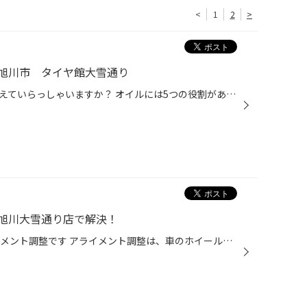
<
1
2
>
旭川市 タイヤ館大雪通り
みなさん、オイル交換の時期は覚えていらっしゃいますか？ オイルには5つの役割があり潤滑、密閉、冷却、洗浄分散、防錆という役割がありオイルでエンジン内部をしっかり守ってくれます。 前回交換から3〜6ヶ月、3,000km〜5,000km経過している方はそろそろオイル交換の時期を迎えます！ また、それ...
旭川大雪通り店で解決！
本日の作業は ハイエースのアライメント調整です アライメント調整は、車のホイールの位置や角度、方向を適切に保つためのメンテナンス作業です。 車体に対してホイールがどのように取り付けられているかを測定し、必要に応じて調整します。 アライメント調整の目的 アライメント調整は、車の足回り...