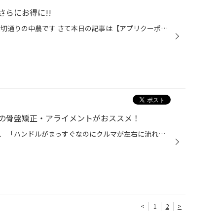
らにお得に!!
おはようございます！ タイヤ館大切通りの中農です さて本日の記事は【アプリクーポン】についてです 今、「コクピット・タイヤ館アプリ」では新春初売りお年玉キャンペーンというクーポンが配布されています！ タイヤが普段よりさらにお得に！ また、タイヤだけでなくメンテナンス商品も10%off! オ...
の骨盤矯正・アライメントがおススメ！
皆さん、おクルマを運転していて、 「ハンドルがまっすぐなのにクルマが左右に流れる」、 「タイヤの減り方が変な気がする」などなど、気になったことはありませんか。 その症状、実はアライメントのズレが原因かもしれません。 アライメント調整は、よく「おクルマの骨盤矯正」に例えられる大切な...
<
1
2
>