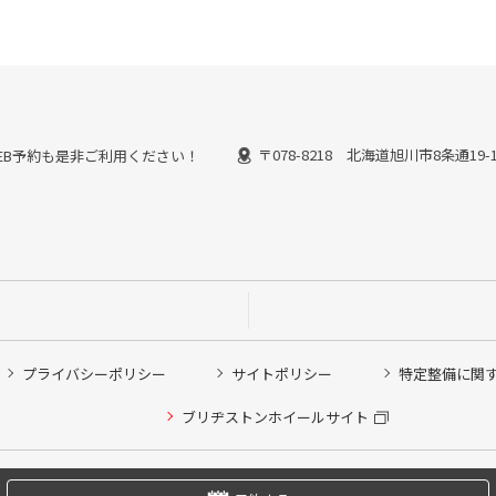
〒078-8218 北海道旭川市8条通19-
能なWEB予約も是非ご利用ください！
プライバシーポリシー
サイトポリシー
特定整備に関
他ピット作業の予約
ブリヂストンホイールサイト
希望のクローク契約会員の方はこちらを選択ください
の方はご利用いただけません
Copyright © 2024 Bridgestone Retail Co.,Ltd. All rights Reserved.