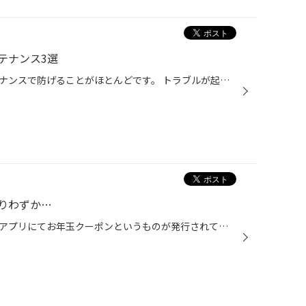
テナンス3選
タイヤのトラブルは日頃のメンテナンスで防げることがほとんどです。 トラブルが起きて後悔しない為にも、今回はタイヤのプロがおススメするタイヤメンテナンスを いくつかご紹介いたします。 【タイヤ長持ちの為のおススメテナンス！】 普段なかなか点検できてない、タイヤ交換もずいぶんしていな...
りわずか…
ただいまコクッピット・タイヤ館アプリにてお年玉クーポンというものが発行されています！ クーポンの内容 タイヤ４本ご購入の際に最大2万円引きになり、とてもお得になるのでぜひご利用ください！ クーポン期限1/5(月)〜2/8(日)まで！ またお買得なアウトレット品もございます！ 持ち越し在庫品・...