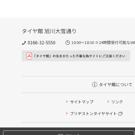
タイヤ館 旭川大雪通り
0166-32-5550
10:00～18:30 ※24時間受付可
タイヤ館について
サイトマップ
リンク
タイヤ点検・安全点検/タイヤ履き替え/オイル交換/その
ブリヂストンタイヤサイト
クローク契約会員専用タイヤ履き替え※タイヤ履き替えを
本日のタイヤ履き替え順番待ち予約 ※クローク契約会員