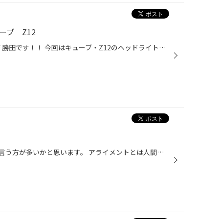
ーブ Z12
こんにちは！ タイヤ館大雪通り店 勝田です！！ 今回はキューブ・Z12のヘッドライトコーティングを施工しました！！ 施工時間は30～60分※目安になります。 見ての通りピカピカになり夜も明るくなりましたね！ ヘッドライトのくすみが気になる方！ タイヤ館のWEB、アプリでも予約可能です！！ https:...
まず、「アライメント」とは？と言う方が多いかと思います。 アライメントとは人間で言う骨盤調整に近いものになります！ 骨盤がズレていると体の節々が痛かったりまっすぐ立てなかったりだと思います。 また、靴でいうとかかとの外側、内側だけ早く減ってしまうなども分かりやすい例かと思います。...