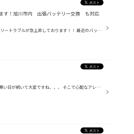
ます！旭川市内 出張バッテリー交換 も対応
寒い日が続いていますね～ バッテリートラブルが急上昇しております！！ 最近のバッテリーは前置き無く上がってしまうのが特徴です！！ 朝は元気だったお車が突然動かない(-_-;) 実はバッテリーがギリギリな状態になっている事があります。 最近バッテリー点検した事がない。 そもそも交換をいつし...
おはようございます^_^ ここ最近寒い日が続いて大変ですね、、、 そこで心配なアレとは『バッテリー』です！ どのお車にも必ずついているバッテリーですが、長く使っているとバッテリー上がりを起こしてしまうリスクがとても高くなってしまいます。 いざ出勤しようとした時やお子様の送迎などお車を...