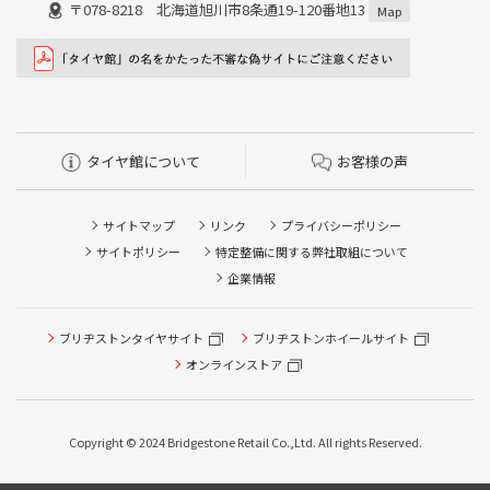
〒078-8218 北海道旭川市8条通19-120番地13
Map
タイヤ館について
お客様の声
サイトマップ
リンク
プライバシーポリシー
サイトポリシー
特定整備に関する弊社取組について
企業情報
タイヤ点検・安全点検/タイヤ履き替え/オイル交換/その他
ブリヂストンタイヤサイト
ブリヂストンホイールサイト
ピット作業の予約
オンラインストア
クローク契約会員専用タイヤ履き替え※タイヤ履き替えを
希望のクローク契約会員の方はこちらを選択ください
Copyright © 2024 Bridgestone Retail Co.,Ltd. All rights Reserved.
本日のタイヤ履き替え順番待ち予約 ※クローク契約会員の
方はご利用いただけません