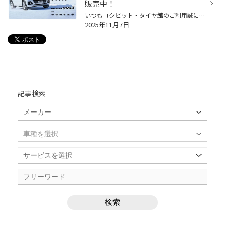
販売中！
いつもコクピット・タイヤ館のご利用誠にありがとうございます。 今回は、長年にわたりブリザックブランドを牽引してきた、まさに信頼と実績のブリザックを 体現しているといっても過言ではない、「BLIZZAK VRX3」についてご紹介いたします。 選ばれ続けるための3つの向上性能 長年、ブリヂストンの...
2025年11月7日
記事検索