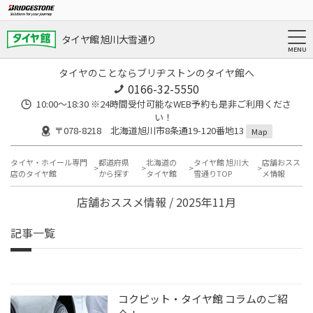
タイヤ館 旭川大雪通り
タイヤのことならブリヂストンのタイヤ館へ
0166-32-5550
10:00～18:30 ※24時間受付可能なWEB予約も是非ご利用くださ
い！
〒078-8218 北海道旭川市8条通19-120番地13
Map
タイヤ・ホイール専門
都道府県
北海道の
タイヤ館 旭川大
店舗おスス
店のタイヤ館
から探す
タイヤ館
雪通りTOP
メ情報
店舗おススメ情報 / 2025年11月
記事一覧
コクピット・タイヤ館 コラムのご紹