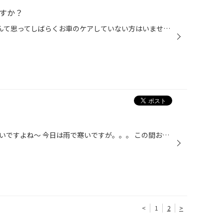
ですか？
前回のｵｲﾙ交換はいつだっけ？ なんて思ってしばらくお車のケアしていない方はいませんか？？ オイルが汚れたり、量が足りなかったりするとお車の性能を下げたり、 故障の原因にもなります。 当店では工賃もコミコミでとってもお得にオイル交換が出来ます！！ タイヤ館でオイル交換出来るんだ！って...
みなさんこんにちは！！！最近暑いですよね～ 今日は雨で寒いですが。。。 この間お祭りに行ってきました！！！ 久々に楽しかったです＾＾ さて、これからはエアコンを付ける季節になります。 ﾊﾞｯﾃﾘｰ大丈夫ですか？？？ 古いバッテリーとかだったら、出かけ先とかで上がっちゃうかも？！ その前に、...
<
1
2
>