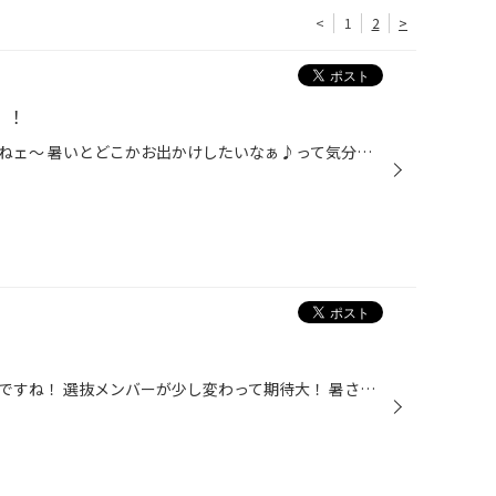
<
1
2
>
！！
昨日、今日は久々に暑かったですねェ～ 暑いとどこかお出かけしたいなぁ♪って気分になります。 お出かけ前の空気圧点検無料です！ お立ち寄りください。 明日は決算セール最終日です。 好評のタイヤ成約で商品券プレゼントはもう終了してしまいましたが... お値段で頑張ります！出来るだけ！ お子様...
今日はサッカー（ポーランド戦）ですね！ 選抜メンバーが少し変わって期待大！ 暑さと疲労で体力的に厳しい状況だと思いますが 日本全国で大勢の人が応援してますので 是非勝ってほしいですね！ タイヤ館大雪通りも応援してまーす！！ 大雪店は今日も元気に営業しておりますが 皆さんお車のエンジン...