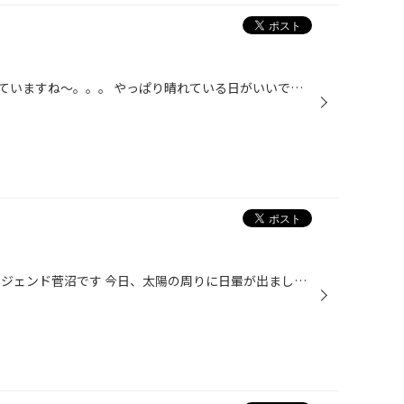
今日は天気も悪くカミナリがなっていますね～。。。 やっぱり晴れている日がいいですね！ そんな中大雪通り店は元気に営業しております！ 外装も足場が取れてすっきりしましたね 今までとは雰囲気が変わりました！ これから店内の方も改装していきます 改装中はご迷惑をおかけしますが皆様のご来店...
久々の登場です 相変わらず黒いレジェンド菅沼です 今日、太陽の周りに日暈が出ました お店の看板と一緒にパシッと さてさて、6/23から 行楽シーズン到来フェア 『夏の集中得市』 を開催します 詳細はまた改めて発表します 沢山のご来店お待ちしておりまーす