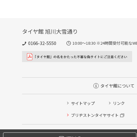
タイヤ館 旭川大雪通り
0166-32-5550
10:00～18:30 ※24時間受付可
タイヤ館について
サイトマップ
リンク
タイヤ点検・安全点検/タイヤ履き替え/オイル交換/その
ブリヂストンタイヤサイト
クローク契約会員専用タイヤ履き替え※タイヤ履き替えを
本日のタイヤ履き替え順番待ち予約 ※クローク契約会員