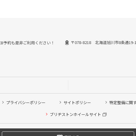
〒078-8218 北海道旭川市8条通19-
能なWEB予約も是非ご利用ください！
プライバシーポリシー
サイトポリシー
特定整備に関
他ピット作業の予約
ブリヂストンホイールサイト
希望のクローク契約会員の方はこちらを選択ください
の方はご利用いただけません
Copyright © 2024 Bridgestone Retail Co.,Ltd. All rights Reserved.