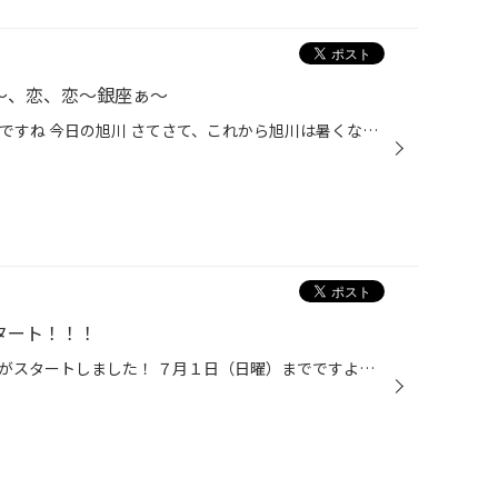
～、恋、恋～銀座ぁ～
こんにちは 旭川は雨です、旭川もですね 今日の旭川 さてさて、これから旭川は暑くなります エアコンも使います エアコン、臭っさくないです？ 外の空気の汚れを取ってから車内に入ってきます 汚れたフィルター↓ フィルターには花粉、カビ、菌などが付着し 特に夏場は暑さによって匂いの素の菌が繁...
タート！！！
今日から半期に一度の決算セールがスタートしました！ ７月１日（日曜）までですよ～ タイヤ館の売り出しではめずらしいかな？ お買い上げ金額に応じて商品券が当たります！ こちらは先着順となっておりますが、ホントにお得な機会になっております。 この機会をお見逃しなく♪