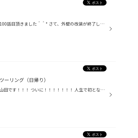
みなさんこんにちは!!! 記念すべき100話目頂きました＾＾* さて、外壁の改装が終了しました！ こんなかんじ！ 落ち着いた色合いになりました！！！ これから内装の方にも近々入っていきます。 ガラッときれいになります！ 改装セールも実施中なので、ぜひぜひご来店ください☆ お待ちしておりますｍ...
内ツーリング（日帰り）
どうも！！！バイクにどっぷりの山田です！！！ ついに！！！！！！！ 人生で初となる、稚内に突撃することに成功しました！！！！！＼(^o^)／ オロロンラインもツーリングにはサイコー！！！ヽ(^o^)丿 たくさんのライダーとすれ違いました（●＾o＾●） 稚内、意外と見どころも多く、日帰りだった為...