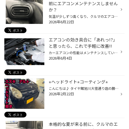
前にエアコンメンテナンスしません
か？
気温が少しずつ高くなり、クルマのエアコンを使用する機会も増えてきていると思います。 是非、夏本番を迎える前におクルマのエアコンのメンテナンスをしませんか？ 【より快適に♪今がおススメ！カーエアコンのメンテナンス】 ■エアコンガスクリーニング おクルマの経年劣化によって、エアコンの効...
2026年6月22日
エアコンの効き具合に「あれっ!?」
と思ったら、これで手軽に改善!!
カーエアコンの性能はメンテナンスしていないと徐々に低下してしまいます。理由のひとつは、エアコンガスが少しずつ漏れていくから。熱交換を行うのに欠かせないエアコンガス（冷媒）が減ると、エアコンを作動させてもしっかり冷やせなくなってしまうのです。また、エアコンガスを圧縮するコンプレ...
2026年6月4日
⭐︎ヘッドライト⭐︎コーティング⭐︎
こんにちは♪ タイヤ館旭川大雪通り店の勝田です！！ 今回はヘッドライト磨きしました！(アルト) キレイになりました~是非皆様も！！ 今ならキャンペーン中で‥‥気になる方はお問い合わせお待ちしてます！
2026年2月22日
本格的な夏が来る前に、クルマのエ