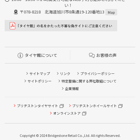
い！
〒078-8218 北海道旭川市8条通19-120番地13
Map
タイヤ館について
お客様の声
サイトマップ
リンク
プライバシーポリシー
サイトポリシー
特定整備に関する弊社取組について
企業情報
タイヤ点検・安全点検/タイヤ履き替え/オイル交換/その他
ブリヂストンタイヤサイト
ブリヂストンホイールサイト
ピット作業の予約
オンラインストア
クローク契約会員専用タイヤ履き替え※タイヤ履き替えを
希望のクローク契約会員の方はこちらを選択ください
Copyright © 2024 Bridgestone Retail Co.,Ltd. All rights Reserved.
本日のタイヤ履き替え順番待ち予約 ※クローク契約会員の