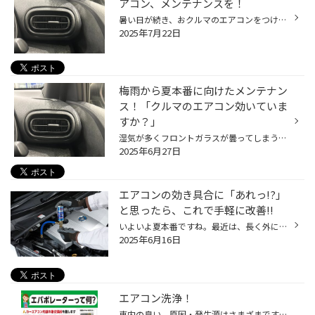
アコン、メンテナンスを！
暑い日が続き、おクルマのエアコンをつける機会も増えてきていると思います。 今回は暑い夏に向けた、おクルマのエアコン向け、おススメ商品のご紹介です！ 【おクルマのエアコン、メンテナンスにオススメ商品！】 エアコンには、コンプレッサーという、エアコンを動かす心臓のようなものがあり、 ...
2025年7月22日
梅雨から夏本番に向けたメンテナン
ス！「クルマのエアコン効いていま
すか？」
湿気が多くフロントガラスが曇ってしまう梅雨時期、 また、気温が高く暑い日も増え、夏はもうすぐそこです！ 少しずつ、クルマのエアコンをつける機会も増えてきていると思いますので、 是非、夏本番を迎える前におクルマのエアコンのメンテナンスをおススメします！ 【より快適に♪今がおススメ！カ...
2025年6月27日
エアコンの効き具合に「あれっ!?」
と思ったら、これで手軽に改善!!
いよいよ夏本番ですね。最近は、長く外にいることがはばかられるくらい気温が上昇することもしばしば。日本の夏は確実に暑く、そして長くなっています。お出かけの際はもちろんですが、室内にいらっしゃるときにもこまめな水分補給をお忘れなく。 さて、そんな季節におクルマで快適移動するため、な...
2025年6月16日
エアコン洗浄！
車内の臭い、原因・発生源はさまざまですが エアコンのニオイが気になっている方は 当店の「エバポレーター洗浄」 試してみませんか？ (´∀`) エアコンフィルターの交換も込で15800円で作業できます！ エバポレーターとは、どんな役割？ ご家庭用・カーエアコンに限らず必ずついている 熱交換器「エ...