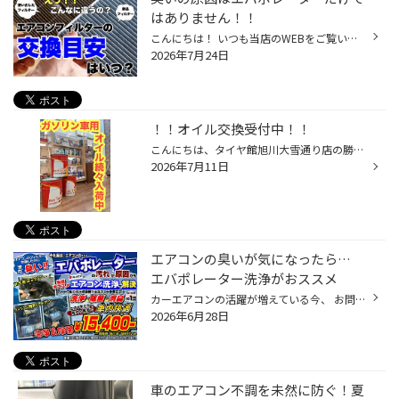
はありません！！
こんにちは！ いつも当店のWEBをご覧いただきありがとうございます 車でエアコンを使うようになってきていると思います エアコンのつけ始め 送風口から嫌な臭いしてませんか？ もしかすると！ エアコンフィルターにゴミやほこり等が溜まっているかもしれません！ エアコンフィルターとは、空気中の...
2026年7月24日
！！オイル交換受付中！！
こんにちは、タイヤ館旭川大雪通り店の勝田です！ 皆様のお車のメンテナンスは出来ていますか？？ 特にエンジンオイルは定期的に実施しないとエンジンを痛めてしまう事があります、 是非皆様にはオイル交換をやっていただきたいです。 ですので、タイヤ館旭川大雪通り店では、頑張ってエンジンオイ...
2026年7月11日
エアコンの臭いが気になったら…
エバポレーター洗浄がおススメ
カーエアコンの活躍が増えている今、 お問い合わせが増えているのが臭い問題です。 エアコンフィルターを交換しても解消されない場合の 次の手段としてエバポレーター洗浄をご提案いたします。ぜひお試しください。
2026年6月28日
車のエアコン不調を未然に防ぐ！夏