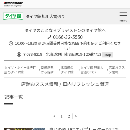
タイヤ館 旭川大雪通り
タイヤのことならブリヂストンのタイヤ館へ
0166-32-5550
10:00～18:30 ※24時間受付可能なWEB予約も是非ご利用くださ
い！
〒078-8218 北海道旭川市8条通19-120番地13
Map
タイヤ・ホイール専門
都道府県
北海道の
タイヤ館 旭川大
店舗おスス
店のタイヤ館
から探す
タイヤ館
雪通りTOP
メ情報
店舗おススメ情報 / 車内リフレッシュ関連
記事一覧
<
1
2
>
臭いの原因はエバポレーターだけで