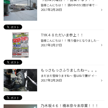
皆様こんにちは！！ 頭の中の9.5割が車で出来ている山田です！ いやぁ。。。。 今年はどんなカスタムができるかなぁ？ と、夏が近づくにつれ、日々妄想しております！笑 しかし あったかいですね！！！ 雪解けも進みますね。 当店も少しずつ夏仕様に展示変更しておりますよ！ ！ 新しい展示スタイル...
2017年2月28日
TYK４８ただいま参上！！
皆様こんにちは！！ 残り僅かとなりました！！ 大好評開催中の『夏タイヤ早期予約商談会』が ２８日(火)で最終日になります！！ 火曜日は定休日でないの？？なんて言う声がありますが 明日は営業してます！ 営業しちゃうんです！！ 営業させてください！！！ ということで、店は開店しています！！...
2017年2月27日
もっさもっさふりましたねー。。。
まだまだ雪降りますね～ 雪はねで腰が イターい！！！ っということで今日も大雪通り店は元気に営業しました！ 本日はオイル交換やATF交換、 バッテリー交換、さび止めコーティング タイヤ交換とありがとうございました！ みなさん！ 夏タイヤの早期予約始まっていますよ！ 今年夏タイヤのご購入の...
2017年2月26日
乃木坂４６！橋本奈々未卒業！！！