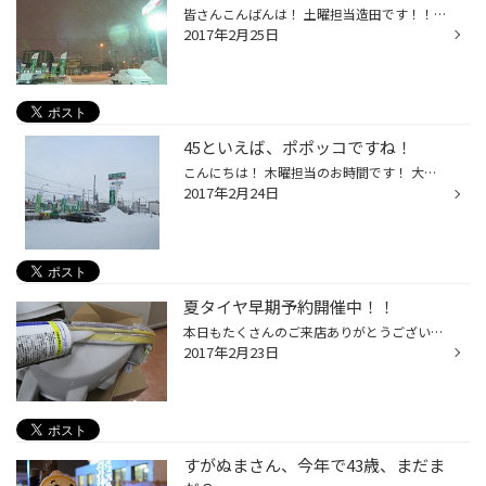
皆さんこんばんは！ 土曜担当造田です！！！ 旭川出身の橋本奈々未さん卒業しましたね！ アイドルは詳しくないですがお疲れ様でした！ さて今日の大雪通り！！！ 連日雪まみれです。 久々の雪かきに体がついていきません（笑） 今日の作業はクラッチワイヤー交換、エンジンスターター取り付け、フォ...
2017年2月25日
45といえば、ポポッコですね！
こんにちは！ 木曜担当のお時間です！ 大雪通り店のオースティン・マホーンこと、 きむら降臨！ どうしました？ 昨日の夜から、降りすぎですね！ 雪！！ まだ雪かきができるんだ、雪かきをしてもいいんだ、と 体が一番驚いております。 セール・クーポン情報でも掲載されている通り 大絶賛開催中！ ...
2017年2月24日
夏タイヤ早期予約開催中！！
本日もたくさんのご来店ありがとうございました！ ただいま夏タイヤの早期予約を開催しております！ 今シーズン夏タイヤのご購入予定ある方 是非ご来店ください！ 4本ご成約のお客様にトイレットペーパー３個 カップラーメン積み上げた分だけプレゼントしています！ 期間は２月１８～２８日までとな...
2017年2月23日
すがぬまさん、今年で43歳、まだま