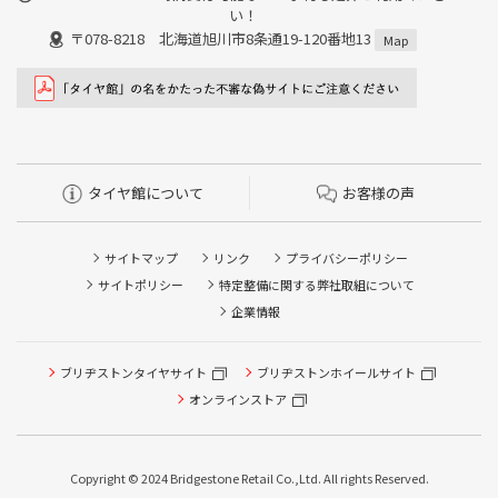
い！
〒078-8218 北海道旭川市8条通19-120番地13
Map
タイヤ館について
お客様の声
サイトマップ
リンク
プライバシーポリシー
サイトポリシー
特定整備に関する弊社取組について
企業情報
タイヤ点検・安全点検/タイヤ履き替え/オイル交換/その他
ブリヂストンタイヤサイト
ブリヂストンホイールサイト
ピット作業の予約
オンラインストア
クローク契約会員専用タイヤ履き替え※タイヤ履き替えを
希望のクローク契約会員の方はこちらを選択ください
Copyright © 2024 Bridgestone Retail Co.,Ltd. All rights Reserved.
本日のタイヤ履き替え順番待ち予約 ※クローク契約会員の