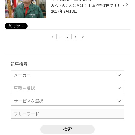
みなさんこんにちは！ 土曜担当造田です！ またまたモンストネタ(笑) ４０階までもう少し！頑張ってます＼(゜ロ＼)(／ロ゜)／ さて売り出し初日！ 大盛況ありがとうございます！！！ 今タイヤを買っても変わらないでしょ？と思ったそこのあなた！！！！！ 是非一度ご来店ください<m(__)m> ①良いタイ...
2017年2月18日
<
1
2
3
>
記事検索