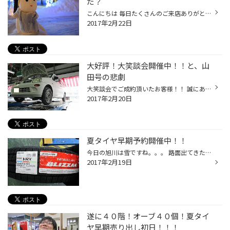
だ？
こんにちは 毎日たくさんのご来店ありがとうございます (撮影ぬ・旭川駅前) ただいま私、お取引先のイベントに参加しています 残すところあと1日 こちらでも夏タイヤのお問い合わせ、ご予約もたくさん来ていただいております もう早すぎなんてことは無いですよ すぐ、ほんとすぐ、雪解けちゃいます ...
2017年2月22日
大好評！大笑談会開催中！！と、山
田号の悲劇
大笑談会でご成約頂いたお客様！！ 誠にありがとうございます！！！ 引き続き、～２８日まで開催いたしておりますので どしどしご来店下さいネ！！！ さて、きょうは平日の月曜日。 日曜日ほど、ご来店が無いのかなと、思いきや！！！！！ 朝から立て続けにご来店頂きました。 ありがとうございます...
2017年2月20日
夏タイヤ早期予約開催中！！
今日の旭川は雪ですね。。。 路面出てきたと思えば 一晩で積もってしまいましたね・・・ それでも大雪通り店は元気に営業中です！ 本日はタイヤ交換 オイル交換 エアコンフィルター交換 エアコンフィルターの交換サイクルは１年もしくは１万キロです こんな作業もありました！ ブレーキローター交換...
2017年2月19日
遂に４０階！オーブ４０個！夏タイ
ヤ早期売り出し初日！！！