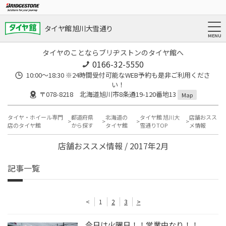
タイヤ館 旭川大雪通り
タイヤのことならブリヂストンのタイヤ館へ
0166-32-5550
10:00～18:30 ※24時間受付可能なWEB予約も是非ご利用くださ
い！
〒078-8218 北海道旭川市8条通19-120番地13
Map
タイヤ・ホイール専門
都道府県
北海道の
タイヤ館 旭川大
店舗おスス
店のタイヤ館
から探す
タイヤ館
雪通りTOP
メ情報
店舗おススメ情報 / 2017年2月
記事一覧
<
1
2
3
>
今日は火曜日！！営業中なり！！