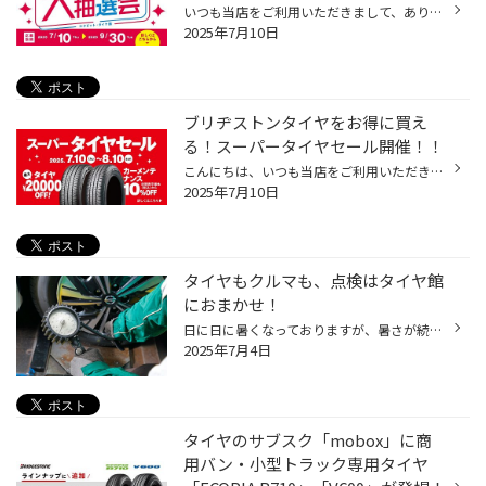
いつも当店をご利用いただきまして、ありがとうございます。 7月10日(木)から、「夏/冬の大抽選会」を開催しております！ コクピット・タイヤ館アプリからアンケートに答えて頂くと、抽選で豪華景品をプレゼント！ コクピット・タイヤ館アプリからアンケートをお答え頂いた方全員、抽選にご参加いた...
2025年7月10日
ブリヂストンタイヤをお得に買え
る！スーパータイヤセール開催！！
こんにちは、いつも当店をご利用いただきましてありがとうございます。 コクピット・タイヤ館では、ブリヂストンタイヤをお得に買える！ スーパータイヤセールを開催いたします！ ブリヂストンのタイヤを4本ご購入で最大20,000OFF！ タイヤをお得にご購入頂けるチャンスです！ 夏タイヤの交換やスタ...
2025年7月10日
タイヤもクルマも、点検はタイヤ館
におまかせ！
日に日に暑くなっておりますが、暑さが続く時期こそ「点検」が重要なんです！ より長く、より良い状態で、ご使用頂くために、タイヤ点検をおススメしております。 夏、猛暑こそ「タイヤ点検」、タイヤの空気圧をしっかりチェック！ おクルマの重さを支えるタイヤには、空気が入っているため、 暑さ...
2025年7月4日
タイヤのサブスク「mobox」に商
用バン・小型トラック専用タイヤ