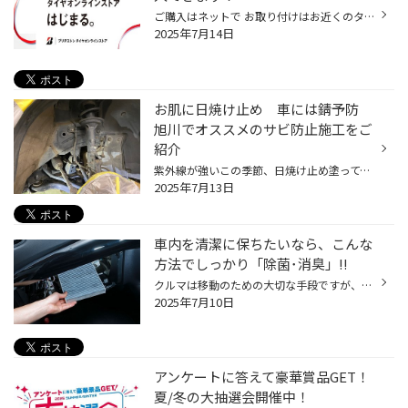
ご購入はネットで お取り付けはお近くのタイヤ館で 便利なオンラインストアで タイヤの購入してみませんか？ オンラインストアでのブリヂストンタイヤの購入が 【楽に】【お得に】アフターフォローも【充実】 インターネットでタイヤを購入すると 自宅に届くんじゃないか… 置き場所に困る…などの 不...
2025年7月14日
お肌に日焼け止め 車には錆予防
旭川でオススメのサビ防止施工をご
紹介
紫外線が強いこの季節、日焼け止め塗ってますか？ 洗顔後には化粧水、乳液、パックもしたり 何もしないと、しみ、しわの原因になったり･･･ では、高価なお車、対策してますか？ 車は鉄の塊、絶対錆びるんです 冬場には道路に散布される融雪剤の影響で発生する『サビ』 夏場は？融雪剤ではなくても、...
2025年7月13日
車内を清潔に保ちたいなら、こんな
方法でしっかり「除菌･消臭」!!
クルマは移動のための大切な手段ですが、車内は言わばご自宅の「部屋」のようなもの。ある程度の時間、その空間のなかに身を置くわけですから、より快適に過ごすことができるように心がけたいですよね。 そこで気になるのが、車内のコンディション。ニオイはもちろんのこと、エアコンシステムを介し...
2025年7月10日
アンケートに答えて豪華賞品GET！
夏/冬の大抽選会開催中！