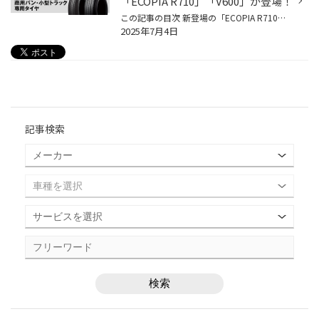
「ECOPIA R710」「V600」が登場！
この記事の目次 新登場の「ECOPIA R710」「V600」とは？ タイヤの月々の定額サービス「mobox」のご紹介 タイヤの月々の定額サービス「mobox」をご存じですか？ ブリヂストンのmoboxはタイヤだけでなく、お車のメンテナンスも定額で利用できるサービスです。 そんな「mobox」に商用バン・小型トラッ...
2025年7月4日
記事検索