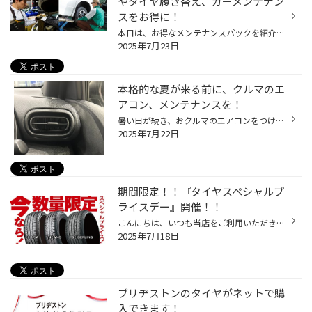
やタイヤ履き替え、カーメンテナン
スをお得に！
本日は、お得なメンテナンスパックを紹介します。 メンテナンスパックって結構高額なイメージをお持ちのお客様も多いと思いますが、 コクピット・タイヤ館のメンテナンスパックは、 手軽に、日常的なおクルマのメンテナンスをカバーする内容になっておりますので、 是非、一度ご検討ください！ コク...
2025年7月23日
本格的な夏が来る前に、クルマのエ
アコン、メンテナンスを！
暑い日が続き、おクルマのエアコンをつける機会も増えてきていると思います。 今回は暑い夏に向けた、おクルマのエアコン向け、おススメ商品のご紹介です！ 【おクルマのエアコン、メンテナンスにオススメ商品！】 エアコンには、コンプレッサーという、エアコンを動かす心臓のようなものがあり、 ...
2025年7月22日
期間限定！！『タイヤスペシャルプ
ライスデー』開催！！
こんにちは、いつも当店をご利用いただきましてありがとうございます。 本日より、コクピット・タイヤ館におきまして、 期間限定！ サイズ限定！！ 数量限定！！！ お得にお買い求めいただける、「タイヤスペシャルプライスデー」がスタートします！ お得なタイヤのご紹介！！ ワゴンR、N-BOX、タン...
2025年7月18日
ブリヂストンのタイヤがネットで購
入できます！