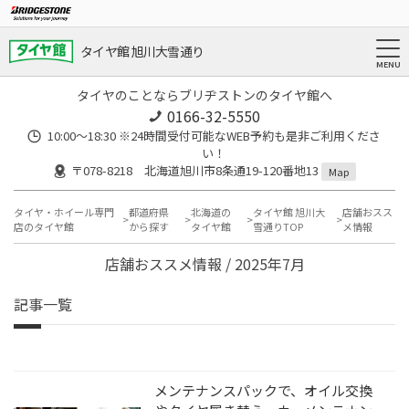
タイヤ館 旭川大雪通り
タイヤのことならブリヂストンのタイヤ館へ
0166-32-5550
10:00～18:30 ※24時間受付可能なWEB予約も是非ご利用くださ
い！
〒078-8218 北海道旭川市8条通19-120番地13
Map
タイヤ・ホイール専門
都道府県
北海道の
タイヤ館 旭川大
店舗おスス
店のタイヤ館
から探す
タイヤ館
雪通りTOP
メ情報
店舗おススメ情報 / 2025年7月
記事一覧
メンテナンスパックで、オイル交換