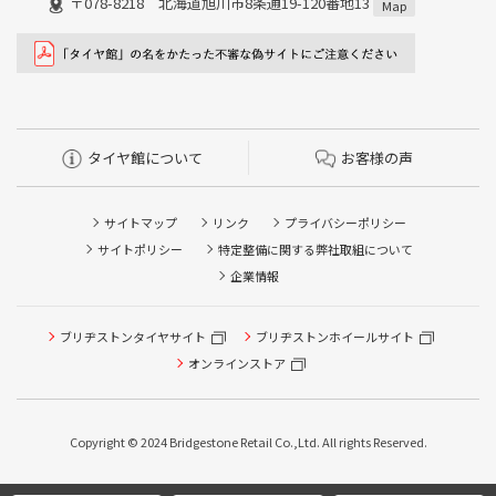
〒078-8218 北海道旭川市8条通19-120番地13
Map
タイヤ館について
お客様の声
サイトマップ
リンク
プライバシーポリシー
サイトポリシー
特定整備に関する弊社取組について
企業情報
ブリヂストンタイヤサイト
ブリヂストンホイールサイト
タイヤ点検・安全点検/タイヤ履き替え/オイル交換/その他
ピット作業の予約
オンラインストア
クローク契約会員専用タイヤ履き替え※タイヤ履き替えを
希望のクローク契約会員の方はこちらを選択ください
Copyright © 2024 Bridgestone Retail Co.,Ltd. All rights Reserved.
本日のタイヤ履き替え順番待ち予約 ※クローク契約会員の
方はご利用いただけません