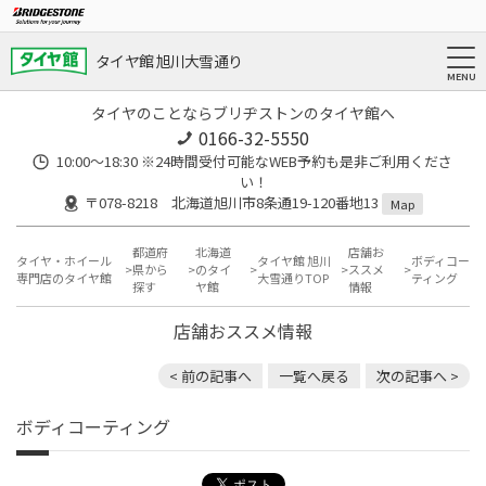
タイヤ館 旭川大雪通り
タイヤのことならブリヂストンのタイヤ館へ
0166-32-5550
10:00～18:30 ※24時間受付可能なWEB予約も是非ご利用くださ
い！
〒078-8218 北海道旭川市8条通19-120番地13
Map
都道府
北海道
店舗お
タイヤ・ホイール
タイヤ館 旭川
ボディコー
県から
のタイ
ススメ
専門店のタイヤ館
大雪通りTOP
ティング
探す
ヤ館
情報
店舗おススメ情報
< 前の記事へ
一覧へ戻る
次の記事へ >
ボディコーティング