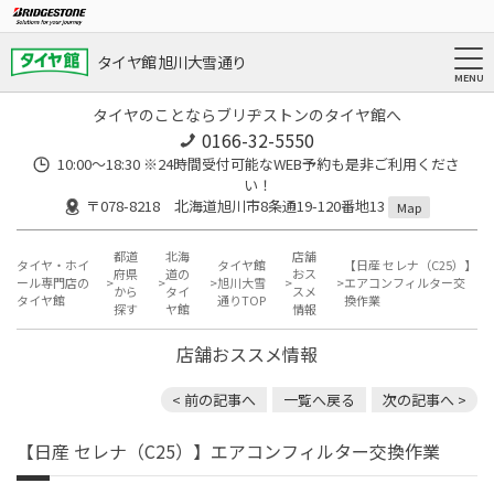
タイヤ館 旭川大雪通り
タイヤのことならブリヂストンのタイヤ館へ
0166-32-5550
10:00～18:30 ※24時間受付可能なWEB予約も是非ご利用くださ
い！
〒078-8218 北海道旭川市8条通19-120番地13
Map
都道
北海
店舗
タイヤ・ホイ
タイヤ館
【日産 セレナ（C25）】
府県
道の
おス
ール専門店の
旭川大雪
エアコンフィルター交
から
タイ
スメ
タイヤ館
通りTOP
換作業
探す
ヤ館
情報
店舗おススメ情報
< 前の記事へ
一覧へ戻る
次の記事へ >
【日産 セレナ（C25）】エアコンフィルター交換作業