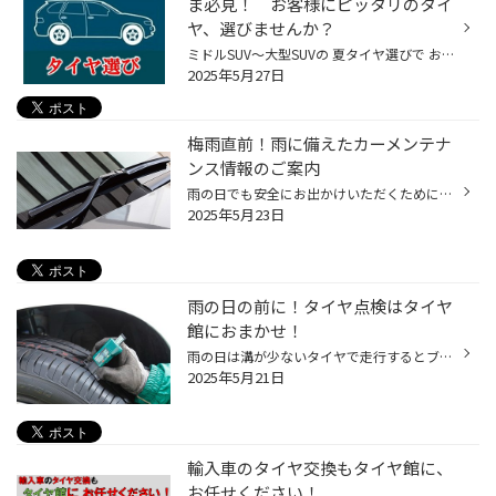
ま必見！ お客様にピッタリのタイ
ヤ、選びませんか？
ミドルSUV～大型SUVの 夏タイヤ選びで お悩みのみなさまへ。 タイヤ館アプリダウンロードでお得にタイヤGET 詳しくはこちら 本日は ミドルSUV～大型SUVに オススメのタイヤを紹介いたします♪ まず SUVとは 一般的な乗用車と比べて 車高が高いので 多少の悪路でも走行できるよう 十分なロードクリア...
2025年5月27日
梅雨直前！雨に備えたカーメンテナ
ンス情報のご案内
雨の日でも安全にお出かけいただくために、事前の点検やメンテナンスをオススメしたい 3つのカーメンテナンスポイントをお伝えいたします。 【梅雨前メンテナンスポイント3選！】 ■ワイパー ワイパーが劣化すると、雨の日の視界が悪くなります。 梅雨に入ると雨の日が長くつづくこともしばしば。 年...
2025年5月23日
雨の日の前に！タイヤ点検はタイヤ
館におまかせ！
雨の日は溝が少ないタイヤで走行するとブレーキの効きが悪く、大変危険です。 安心して走行するために、しっかり「タイヤ点検」をして備えましょう！ タイヤの残り溝をしっかりチェックしよう！ タイヤの溝は雨で濡れた路面の水をしっかり掻き出す能力があります。 溝が少なくなってしまうと、溝が...
2025年5月21日
輸入車のタイヤ交換もタイヤ館に、
お任せください！