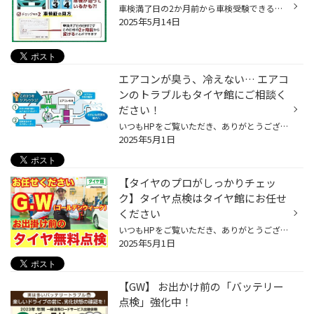
車検満了日の2か月前から車検受験できるようになったことご存知ですか？ 2025年4月より、道路運送車両法施行規則等が改正され 「車検証の有効期間満了日の2ヵ月前から満了日までの間」に車検を受けても、 残存する有効期限が失われないことになったということで、 車検が非常に込み合う時期を避けた...
2025年5月14日
エアコンが臭う、冷えない… エアコ
ンのトラブルもタイヤ館にご相談く
ださい！
いつもHPをご覧いただき、ありがとうございます。 タイヤ館アプリダウンロードでお得にタイヤGET‼ ⇨こちらから⇦ この時期になると気温も上がってきて、 車のエアコンを使い始める方も多いと思います。 いざ使い始めてみると、よくあるトラブルが ・なんだか効きが悪い気がする… ・エアコンから嫌〜...
2025年5月1日
【タイヤのプロがしっかりチェッ
ク】タイヤ点検はタイヤ館にお任せ
ください
いつもHPをご覧いただき、ありがとうございます。 タイヤ館アプリダウンロードでお得にタイヤGET 詳しくはこちら みなさまのクルマのタイヤは安心して使えますか？ ゴールデンウィークにクルマでお出掛けをご予定されるみなさま、お出掛け前にタイヤ館でタイヤ点検しませんか？ ゴールデンウィーク...
2025年5月1日
【GW】 お出かけ前の「バッテリー
点検」強化中！