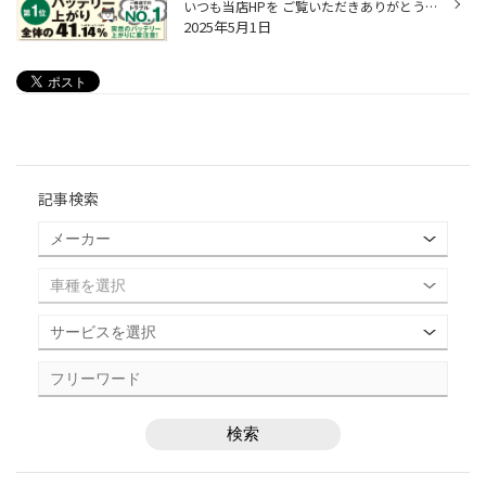
いつも当店HPを ご覧いただきありがとうございます。 タイヤ館アプリダウンロードでお得にタイヤGET‼ ＼こちらから／ お出かけ中、おクルマのトラブルで多い「バッテリー」 定期的に点検・交換されていますか？ ◆ トラブルの多い「バッテリーあがり」 ◆ 行楽のためのお出かけ時だけでなく、 出勤時...
2025年5月1日
記事検索