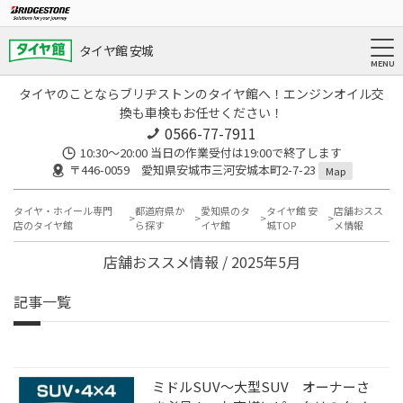
タイヤ館 安城
タイヤのことならブリヂストンのタイヤ館へ！エンジンオイル交
換も車検もお任せください！
0566-77-7911
10:30〜20:00 当日の作業受付は19:00で終了します
〒446-0059 愛知県安城市三河安城本町2-7-23
Map
タイヤ・ホイール専門
都道府県か
愛知県のタ
タイヤ館 安
店舗おスス
店のタイヤ館
ら探す
イヤ館
城TOP
メ情報
店舗おススメ情報 / 2025年5月
記事一覧
ミドルSUV～大型SUV オーナーさ