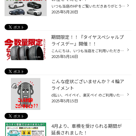
いつも当店のHPをご覧いただきありがとうございます。 タイヤ館アプリダウンロードでお得にタイヤGET 詳しくはこちら 輸入車のタイヤ交換もタイヤ館に、お任せください！ 『今使っているタイヤは、まだ使えるかな？』 『今ついているタイヤって、どんなタイヤ？』 『輸入車用タイヤって高いのかな？...
2025年5月20日
期間限定！！『タイヤスペシャルプ
ライスデー』開催！！
こんにちは、いつも当店をご利用いただきましてありがとうございます。 本日より、コクピット・タイヤ館におきまして、 期間限定！ サイズ限定！！ 数量限定！！！ お得にお買い求めいただける、「タイヤスペシャルプライスデー」がスタートします！ お得なタイヤのご紹介！！ ワゴンR、N-BOX、タン...
2025年5月16日
こんな症状ございませんか？４輪ア
ライメント
d払い、ペイペイ、楽天ペイ のご利用いただけます。タイヤ館アプリダウンロードでお得にタイヤGET‼ こちらから 当店のホームページご覧いただき 誠にありがとうございますm(__)m こんな症状の方お見えになりませんか？ ●タイヤ交換をしたら何かフィーリングが違う、しっくりこない！？ ●タイヤ交換...
2025年5月15日
4月より、車検を受けられる期間が
延長されました！