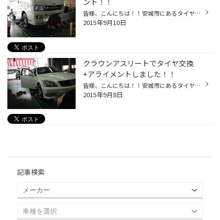
ント！！
皆様、こんにちは！！安城市にあるタイヤ館安城です！！ 今回はトヨタのハイエースでタイヤ交換とアライメントしました！！ タイヤはブリヂストンのＶ600です！！ アライメントは意外と調整箇所も多い車で、調整すれば良くなったと体感しやすい 車でもあります♪♪ タイヤを長く使うなら、タイヤ交換...
2015年9月10日
クラウンアスリートでタイヤ交換
+アライメントしました！！
皆様、こんにちは！！安城市にあるタイヤ館安城です！！ 今回の車輌はトヨタ クラウンアスリートです♪♪ タイヤは在庫処分品で残っていたポテンザアドレナリンRE002です（＾＾） リーズナブルで剛性のしっかりしたスポーツタイヤです！！ アライメントもしっかり診ましたよ！！ タイヤを買うなら専...
2015年9月8日
記事検索