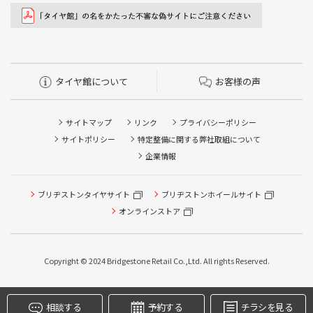
タイヤ館について
お客様の声
サイトマップ
リンク
プライバシーポリシー
サイトポリシー
特定整備に関する弊社取組について
企業情報
タイヤ点検・安全点検/タイヤ履き替え/オイル交換/その他
ブリヂストンタイヤサイト
ブリヂストンホイールサイト
ピット作業の予約
オンラインストア
クローク契約会員専用タイヤ履き替え※タイヤ履き替えを
希望のクローク契約会員の方はこちらを選択ください
Copyright © 2024 Bridgestone Retail Co.,Ltd. All rights Reserved.
本日のタイヤ履き替え順番待ち予約 ※クローク契約会員の
方はご利用いただけません
相談する
予約する
チラシを見る