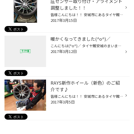
圧センサー取り付け・アライメント
調整しました！！
皆様こんにちは！！ 安城市にあるタイヤ館安城です！！ 先日、スズキのアルトでタイヤ・ホイール交換と空気圧センサー取り付け＆アライメントを させていただきました！！ なぞの空気漏れを起こしていましたので、ホイールごと交換させていただき、 安心の為、空気圧センサーも取り付け！！ これで...
2017年3月15日
暖かくなってきました(^o^)／
こんにちは(^o^)／ タイヤ館安城のまいまいです(^o^)／ 最近日中はとっても暖かくなってきましたね！ でも朝方、夜とっても寒いですね(:_;) 冬生まれなのに、、、寒いのが苦手です(^^)v 暖かくなってきた！ってことで 先日スタッドレスタイヤから夏タイヤへの交換をしました!(^^)! 夏タイヤがとって...
2017年3月12日
RAYS新作ホイール（新色）のご紹
介です♪
皆様こんにちは！！ 安城市にあるタイヤ館安城です！！ 今日も新作ホイールのご紹介をさせて頂きます（＾＾） 今回はRAYSの『ボルクレーシング G25』 つや消しのシルバーが大人な感じですね♪♪ 漢の中の漢 鍛造ホイールに興味のある方は是非ご相談下さい！！ スタッドレスからの履き替えのタイミン...
2017年3月5日