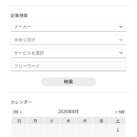
記事検索
カレンダー
2026年8月
7月 <
> 9月
日
月
火
水
木
金
土
1