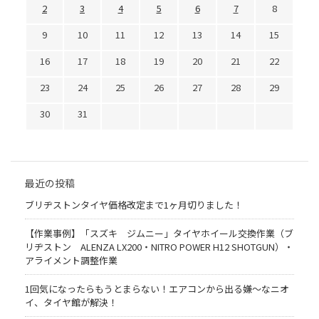
2
3
4
5
6
7
8
9
10
11
12
13
14
15
16
17
18
19
20
21
22
23
24
25
26
27
28
29
30
31
最近の投稿
ブリヂストンタイヤ価格改定まで1ヶ月切りました！
【作業事例】「スズキ ジムニー」タイヤホイール交換作業（ブ
リヂストン ALENZA LX200・NITRO POWER H12 SHOTGUN）・
アライメント調整作業
1回気になったらもうとまらない！エアコンから出る嫌〜なニオ
イ、タイヤ館が解決！