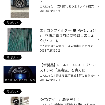
ノ
こんにちは！ 安城市にありますタイヤ館安城です！ 今回は現行デミオにエンケイ RC-T5を装着させて頂きました(*'▽') ホイールサイズは16X7J 4/100 ＋42 ダークシルバーです！ タイヤは セイバーリングSL201 195/55R16 スポーティなフォルムにダークなカラーリングで車のカラーにもマッチ！！ お買い...
2019年2月16日
エアコンフィルター(● >Θ<)､;´.ｨｸｼ
ｯ 花粉が舞う前に交換致しましょ
う(/・ω・)/
こんにちは!! 安城市 三河安城本町にあります 【タイヤ館 安城】 乁(˙ω˙乁)ｳﾈｳﾈ 茶太郎です 暦の上では「立春」 とは言え 寒っちょブルブルな日々が続きますね しかし暦通りにちゃっかりやって来る奴が居ます その名も 「花粉症」 お外に出る時はマスクが欠かせないですね そこで忘れてはイケナイの...
2019年2月16日
【新製品】REGNO GR-XⅡ ブリヂ
ストンの「最高級」を貴方に
こんにちは!! 安城市 三河安城本町にあります 【タイヤ館 安城】 乁(˙ω˙乁)ｳﾈｳﾈ 茶太郎です タイトルからお分かりの通り ブリヂストン乗用車用タイヤのフラッグシップブランド REGNOに新製品が登場致しました その名もREGNO GR-XⅡでございます ※ジーアール・クロスツーとお読み下さい ジャジャジャ...
2019年2月12日
RAYSホイール展示中！！
こんにちは!!安城市 三河安城本町にあります【タイヤ館 安城】です！ 当店ではRAYSさんにご協力いただき、RAYSホイールキャンペーン＆ホムラシリーズを展示させていただいてます！！ ホムラのニューモデルHOMURA２X９ジェットブラックエディション２も展示させていただいてますので実物を見るチャン...