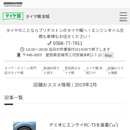
タイヤ館 安城
タイヤのことならブリヂストンのタイヤ館へ！エンジンオイル交
換も車検もお任せください！
0566-77-7911
10:30〜20:00 当日の作業受付は19:00で終了します
〒446-0059 愛知県安城市三河安城本町2-7-23
Map
タイヤ・ホイール専門
都道府県か
愛知県のタ
タイヤ館 安
店舗おスス
店のタイヤ館
ら探す
イヤ館
城TOP
メ情報
店舗おススメ情報 / 2019年2月
記事一覧
デミオにエンケイRC-T5を装着('ω')