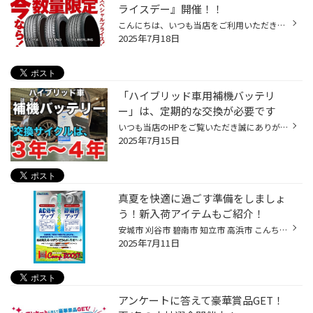
ライスデー』開催！！
こんにちは、いつも当店をご利用いただきましてありがとうございます。 本日より、コクピット・タイヤ館におきまして、 期間限定！ サイズ限定！！ 数量限定！！！ お得にお買い求めいただける、「タイヤスペシャルプライスデー」がスタートします！ お得なタイヤのご紹介！！ ワゴンR、N-BOX、タン...
2025年7月18日
「ハイブリッド車用補機バッテリ
ー」は、定期的な交換が必要です
いつも当店のHPをご覧いただき誠にありがとうございます。 タイヤ館アプリダウンロードでお得にタイヤGET 詳しくはこちら 【ハイブリッド車のバッテリーのお話です】 ご存じない方も多いかもしれません。ハイブリッド車のバッテリー、実は２個搭載されているんです。 その2個の内、1個が定期的に交...
2025年7月15日
真夏を快適に過ごす準備をしましょ
う！新入荷アイテムもご紹介！
安城市 刈谷市 碧南市 知立市 高浜市 こんちにちは、安城市三河安城本町にありますタイヤ館安城店です！ いつもHPをご覧いただきありがとうございます。 タイヤ館アプリダウンロードでお得にタイヤGET 詳しくはこちら 今回は 真夏を少しでも快適に過ごせる準備を！ 近頃は日中は暑い日が増えてきま...
2025年7月11日
アンケートに答えて豪華賞品GET！