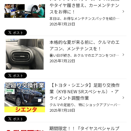
やタイヤ履き替え、カーメンテナン
スをお得に！
本日は、お得なメンテナンスパックを紹介します。 メンテナンスパックって結構高額なイメージをお持ちのお客様も多いと思いますが、 コクピット・タイヤ館のメンテナンスパックは、 手軽に、日常的なおクルマのメンテナンスをカバーする内容になっておりますので、 是非、一度ご検討ください！ コク...
2025年7月23日
本格的な夏が来る前に、クルマのエ
アコン、メンテナンスを！
暑い日が続き、おクルマのエアコンをつける機会も増えてきていると思います。 今回は暑い夏に向けた、おクルマのエアコン向け、おススメ商品のご紹介です！ 【おクルマのエアコン、メンテナンスにオススメ商品！】 エアコンには、コンプレッサーという、エアコンを動かす心臓のようなものがあり、 ...
2025年7月22日
【トヨタ・シエンタ】足廻り交換作
業（KYB NEW SRスペシャル）・ア
ライメント調整作業
クルマの足廻り、 特にショックアブソーバーと言われるパーツは、 消耗部品に該当するかもしれません。 ショックアブソーバーは、 路面から受ける衝撃の緩和、 乗り心地と走行性の向上の役割を担っています。 そのショックアブソーバーの内部には、 オイルやガスが注入されていますが、 クルマの長...
2025年7月18日
期間限定！！『タイヤスペシャルプ