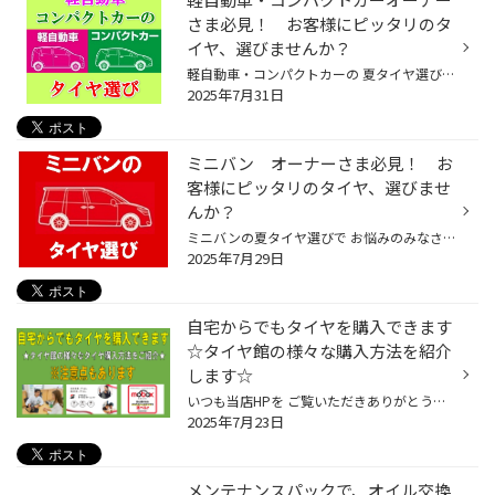
さま必見！ お客様にピッタリのタ
イヤ、選びませんか？
軽自動車・コンパクトカーの 夏タイヤ選びで お悩みのみなさまへ。 タイヤ館アプリダウンロードでお得にタイヤGET 詳しくはこちら 本日は 軽自動車・コンパクトカーに オススメのタイヤを紹介いたします♪ 軽自動車・コンパクトカーの特徴 タイヤ径が普通車と比べて小さいので 同じ距離を走るにも回...
2025年7月31日
ミニバン オーナーさま必見！ お
客様にピッタリのタイヤ、選びませ
んか？
ミニバンの夏タイヤ選びで お悩みのみなさまへ。 タイヤ館アプリダウンロードでお得にタイヤGET 詳しくはこちら ミニバンに オススメのタイヤを紹介いたします♪ 代表車種 ノア・ヴォクシー・エスクァイア、エスティマ アルファード・ヴェルファイア セレナ、エルグランド ステップワゴン、オデッセ...
2025年7月29日
自宅からでもタイヤを購入できます
☆タイヤ館の様々な購入方法を紹介
します☆
いつも当店HPを ご覧いただきありがとうございます。 タイヤ館アプリダウンロードでお得にタイヤGET‼ ＼こちらから／ 自宅からでもタイヤを購入できます☆タイヤ館の様々な購入方法を紹介します☆ タイヤ館で行っている様々なタイヤ購入方法を メリットや注意点を含めて紹介させていただきます。 ① 店...
2025年7月23日
メンテナンスパックで、オイル交換