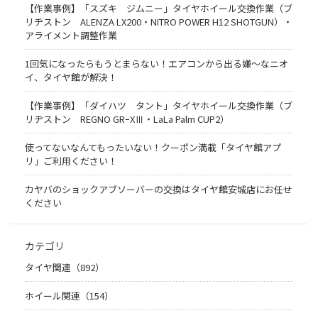
【作業事例】「スズキ ジムニー」タイヤホイール交換作業（ブ
リヂストン ALENZA LX200・NITRO POWER H12 SHOTGUN）・
アライメント調整作業
1回気になったらもうとまらない！エアコンから出る嫌〜なニオ
イ、タイヤ館が解決！
【作業事例】「ダイハツ タント」タイヤホイール交換作業（ブ
リヂストン REGNO GRｰXⅢ・LaLa Palm CUP2）
使ってないなんてもったいない！クーポン満載「タイヤ館アプ
リ」ご利用ください！
カヤバのショックアブソーバーの交換はタイヤ館安城店にお任せ
ください
カテゴリ
タイヤ関連（892）
ホイール関連（154）