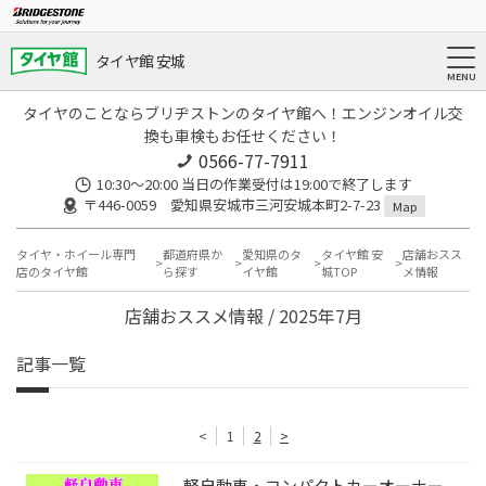
タイヤ館 安城
タイヤのことならブリヂストンのタイヤ館へ！エンジンオイル交
換も車検もお任せください！
0566-77-7911
10:30〜20:00 当日の作業受付は19:00で終了します
〒446-0059 愛知県安城市三河安城本町2-7-23
Map
タイヤ・ホイール専門
都道府県か
愛知県のタ
タイヤ館 安
店舗おスス
店のタイヤ館
ら探す
イヤ館
城TOP
メ情報
店舗おススメ情報 / 2025年7月
記事一覧
<
1
2
>
軽自動車・コンパクトカーオーナー