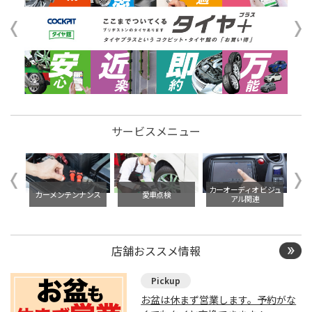
サービスメニュー
イル交
カーオーディオ ビジュ
カーメンテンナンス
愛車点検
アル関連
店舗おススメ情報
お盆は休まず営業します。予約がな