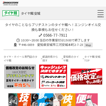
タイヤ館 安城
タイヤのことならブリヂストンのタイヤ館へ！エンジンオイル交
換も車検もお任せください！
0566-77-7911
10:30〜20:00 当日の作業受付は19:00で終了します
〒446-0059 愛知県安城市三河安城本町2-7-23
Map
タイヤ・ホイール専門店のタ
都道府県から
愛知県のタイ
タイヤ館 安城
イヤ館
探す
ヤ館
TOP