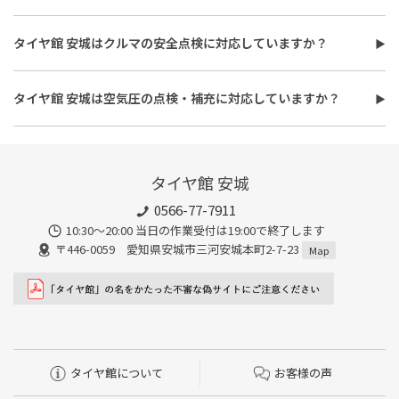
タイヤ館 安城はオイル交換に対応しています。
ます。
使用するオイルの種類（鉱物油・部分合成油・全合成油）や粘
また、作業時間は最短で約30分程度ですが、作業内容や交換本
タイヤ館 安城はクルマの安全点検に対応していますか？
度、交換量によって費用が変わります。工賃やフィルター代を含め
数、車種により異なり、時間がかかる場合もございます。詳細は店
タイヤ館 安城はおクルマの安全点検に対応しています。最短30
た交換費用については、店舗スタッフまでお問い合わせくださ
舗スタッフまでお気軽にご相談ください
分、無料で対応させていただきます。
い。
タイヤ館 安城は空気圧の点検・補充に対応していますか？
また、所要時間は最短約30分程度になります。こちらもオイルフ
タイヤ館 安城は空気圧の点検・補充に対応しています。最短15
ィルターの同時交換や、在庫・車種、作業時期等により時間が変
分、無料で対応させていただきます。
わることもありますので、詳細は店舗スタッフまでお気軽にご相
談ください。
タイヤ館 安城
0566-77-7911
10:30〜20:00 当日の作業受付は19:00で終了します
〒446-0059 愛知県安城市三河安城本町2-7-23
Map
タイヤ館について
お客様の声