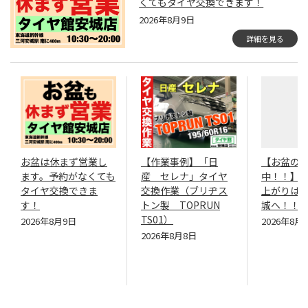
くてもタイヤ交換できます！
2026年8月9日
詳細を見る
お盆は休まず営業し
【作業事例】「日
【お盆の
ます。予約がなくても
産 セレナ」タイヤ
中！！】
タイヤ交換できま
交換作業（ブリヂス
上がりは
す！
トン製 TOPRUN
城へ！！
TS01）
2026年8月9日
2026年8月
2026年8月8日