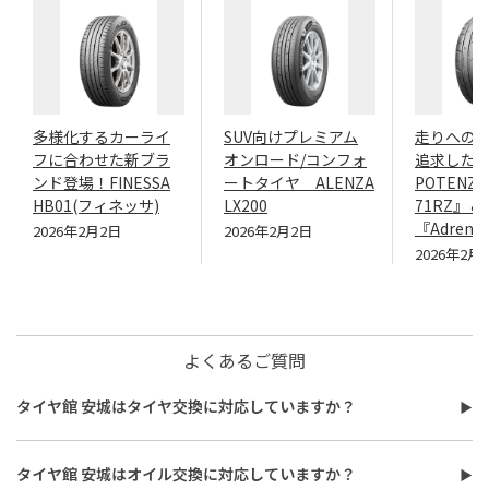
多様化するカーライ
SUV向けプレミアム
走りへの
フに合わせた新ブラ
オンロード/コンフォ
追求したN
ンド登場！FINESSA
ートタイヤ ALENZA
POTENZA
HB01(フィネッサ)
LX200
71RZ』＆
『Adrenal
2026年2月2日
2026年2月2日
2026年2月
よくあるご質問
タイヤ館 安城はタイヤ交換に対応していますか？
タイヤ館 安城はタイヤ交換に対応しています。
費用は、タイヤ交換工賃のほかに、タイヤ本体の価格やホイール
タイヤ館 安城はオイル交換に対応していますか？
バランス調整、使用済みタイヤ処分費用などがかかる場合があり