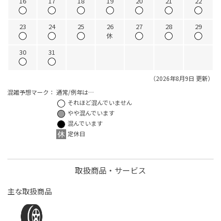
16
17
18
19
20
21
22
23
24
25
26
27
28
29
休
30
31
（2026年8月9日 更新）
混雑予想マーク：
通常/例年は…
それほど混んでいません
やや混んでいます
混んでいます
定休日
取扱商品・サービス
主な取扱商品