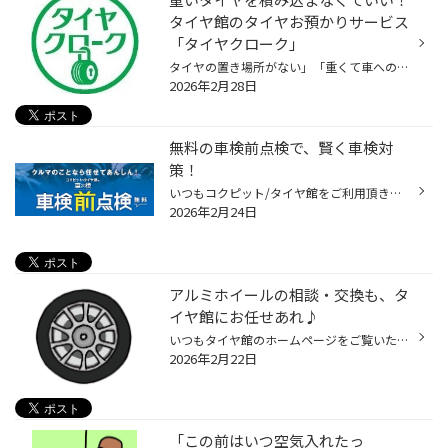
タイヤ館のタイヤお預かりサービス
「タイヤクローク」
タイヤの置き場所がない」「重くて車への積み込みが大変」「外に置くと劣化が心配」･････。 そんなお悩みありませんか？？ 重いタイヤを積み込まなくていい！タイヤ館のタイヤお預かりサービス「タイヤクローク」 当店のタイヤ保管サービスは、お客様の大切なタイヤを専用倉庫で大切に守り、交換時...
2026年2月28日
無料の車検前点検で、賢く車検対
策！
いつもコクピット/タイヤ館をご利用頂きありがとうございます。 今回は、コクピット/タイヤ館がオススメする「車検前点検」についてご紹介いたします。 【車検前点検は、出費を集中させない、かしこい車検対策です】 ・車検って何？よく分からなくて不安・・・。 ・できれば車検の出費を抑えたい・...
2026年2月24日
アルミホイールの相談・交換も、タ
イヤ館にお任せあれ♪
いつもタイヤ館のホームページをご覧いただき、ありがとうございます。 タイヤ館はホイールの相談も大歓迎です♪ こんなお悩みで、お困りの皆様へ！ 経年劣化、腐食、ガリ傷、などで塗装剥がれて、傷んでる。 見た目もあまり良くないな～ タイヤに傷はなさそうなのにパンクしてる？ 空気が徐々に減っ...
2026年2月22日
「この前はいつ空気入れたっ