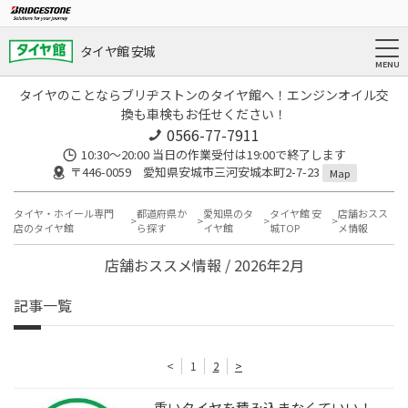
タイヤ館 安城
タイヤのことならブリヂストンのタイヤ館へ！エンジンオイル交
換も車検もお任せください！
0566-77-7911
10:30〜20:00 当日の作業受付は19:00で終了します
〒446-0059 愛知県安城市三河安城本町2-7-23
Map
タイヤ・ホイール専門
都道府県か
愛知県のタ
タイヤ館 安
店舗おスス
店のタイヤ館
ら探す
イヤ館
城TOP
メ情報
店舗おススメ情報 / 2026年2月
記事一覧
<
1
2
>
重いタイヤを積み込まなくていい！