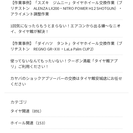
【作業事例】「スズキ ジムニー」タイヤホイール交換作業（ブ
リヂストン ALENZA LX200・NITRO POWER H12 SHOTGUN）・
アライメント調整作業
1回気になったらもうとまらない！エアコンから出る嫌〜なニオ
イ、タイヤ館が解決！
【作業事例】「ダイハツ タント」タイヤホイール交換作業（ブ
リヂストン REGNO GRｰXⅢ・LaLa Palm CUP2）
使ってないなんてもったいない！クーポン満載「タイヤ館アプ
リ」ご利用ください！
カヤバのショックアブソーバーの交換はタイヤ館安城店にお任せ
ください
カテゴリ
タイヤ関連（891）
ホイール関連（153）