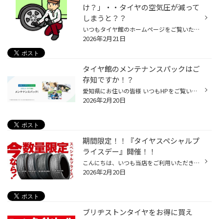
け？」・・タイヤの空気圧が減って
しまうと？？
いつもタイヤ館のホームページをご覧いただきありがとうございます。 タイヤの空気圧が減ってしまうと？？ お車を使用する際にとても重要なタイヤの空気圧 多くの車が運転席のドアを開けると指定空気圧の表示があります。 ↓↓↓↓↓↓ この空気圧が減っている状態で走行すると、どのようなことが起きるの...
2026年2月21日
タイヤ館のメンテナンスパックはご
存知ですか！？
愛知県にお住いの皆様 いつもHPをご覧いただきありがとうございます。 タイヤ館アプリダウンロードでお得にタイヤGET‼ こちらから タイヤ館のメンテナンスパックについて ご案内をさせていただく前に 最近 愛知県に引っ越しをされた方 オイル交換や車検を行う場所は お決まりでしょうか。 タイヤ館...
2026年2月20日
期間限定！！『タイヤスペシャルプ
ライスデー』開催！！
こんにちは、いつも当店をご利用いただきましてありがとうございます。 2/20(金)～3/1(日)まで、コクピット・タイヤ館におきまして、 期間限定！ サイズ限定！！ 数量限定！！！ お得にお買い求めいただける、「タイヤスペシャルプライスデー」がスタートします！ お得なタイヤのご紹介！！ ワゴンR...
2026年2月20日
ブリヂストンタイヤをお得に買え