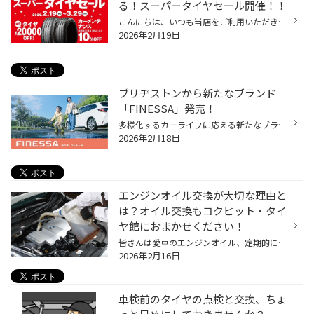
る！スーパータイヤセール開催！！
こんにちは、いつも当店をご利用いただきましてありがとうございます。 コクピット・タイヤ館では、ブリヂストンタイヤをお得に買える！ スーパータイヤセールを2月19日(木)から3月29日(日)まで開催いたします！ ブリヂストンのタイヤを4本ご購入で最大20,000円引き！ タイヤをお得にご購入頂けるチ...
2026年2月19日
ブリヂストンから新たなブランド
「FINESSA」発売！
多様化するカーライフに応える新たなブランド「FINESSA」誕生 安心・安全（SAFETY）を軸に、より快適で心地よい（FINE）車内空間を提供し、 日常の運転だけではなく、趣味やレジャーなどの幅広いお客様のニーズに寄り添う、 新ブランドとして「FINESSA」が登場しました。 FINESSAブランド第1弾「FIN...
2026年2月18日
エンジンオイル交換が大切な理由と
は？オイル交換もコクピット・タイ
ヤ館におまかせください！
皆さんは愛車のエンジンオイル、定期的に交換していますか? 大切な愛車のコンディションを保つだけではなく、楽しく安全にドライブするためには 定期的なエンジンオイル交換はとても大切です。 【エンジンオイル交換しないとどうなるの？】 エンジンオイルは、エンジン内部の部品がスムーズに動くよ...
2026年2月16日
車検前のタイヤの点検と交換、ちょ