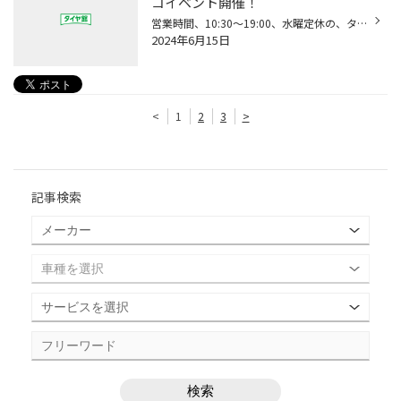
コイベント開催！
営業時間、10:30～19:00、水曜定休の、タイヤ館安城店です。 タイヤ館安城店では、車高調やボディ補強パーツの国内メーカー『CUSCO』のイベント「CUSCOフェア」開催しています。 イベント期間中だからできる「特別価格」にて商品をご提供中です！ みなさまのご来店、お待ちしております。
2024年6月15日
<
1
2
3
>
記事検索