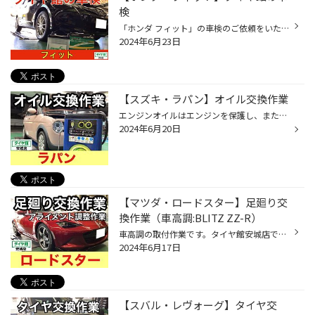
検
「ホンダ フィット」の車検のご依頼をいただきました。車検は期限のギリギリに受けても、期限の25日前に受けても次回の車検の期限日は変わりません。車検は車検期日の1ヶ月前から受けられます。 タイヤ館安城店は車検工場にクルマを持ち込んで車検を通しますが、車検場が混雑し予約が取れない場合も...
2024年6月23日
【スズキ・ラパン】オイル交換作業
エンジンオイルはエンジンを保護し、また動作をスムーズにする作用と冷却する作用があります。タイヤ館では、エンジンオイル交換の目安を3,000km～5,000km走行毎、もしくは3ヶ月〜6ヶ月でおすすめしています。 クルマの使用状態により劣化の度合いは異なりますので、エンジンのコンディションを良好...
2024年6月20日
【マツダ・ロードスター】足廻り交
換作業（車高調:BLITZ ZZ-R）
車高調の取付作業です。タイヤ館安城店で今年に足廻り交換を実施した車種ランキング１位は、マツダ ロードスター。そんなロードスターにBLITZの車高調「ZZ-R」を取付しました。 ＜＜作業詳細＞＞ 車種：マツダ ロードスター（ND系） 車高調：BLITZ ZZ-R 車高調「BLITZ ZZ-R」の特徴は、 単筒式(モノ...
2024年6月17日
【スバル・レヴォーグ】タイヤ交