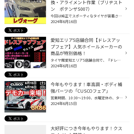
換・アライメント作業（ブリヂスト
ン ポテンザS007）
今回は純正でスポーティなタイヤが装着されている事をご説明させて頂き、元々の性能を 維持したいとのご要望から、こちらのタイヤになりました。 ＜＜作業詳細＞＞ 車種：スバル レヴォーグ タイヤ銘柄：ブリヂストン POTENZA S007A（ポテンザ） タイヤサイズ：215/50R17 「POTENZA S007A」を一言...
2024年6月16日
愛知エリア5店舗合同【ドレスアッ
プフェア】人気ホイールメーカーの
商品が特別価格！
タイヤ館愛知エリア5店舗合同で、『ドレスアップフェア』を開催致します。 レイズ・BBS・ウェッズ・WORK などなど 人気ホイールメーカーの商品を 特別価格にてご提供致します！ ドレスアップフェア開催店舗は、下記の5店舗です。 タイヤ館安城（愛知県安城市三河安城本町） タイヤ館豊橋（愛知県豊...
2024年6月16日
今年もやります！車高調・ボディ補
強パーツの「CUSCOフェア」
営業時間、10:30～19:00、水曜定休の、タイヤ館安城店です。 タイヤ館安城店では、車高調やボディ補強パーツの国内メーカー『CUSCO』のイベント「CUSCOフェア」開催しています。 イベント期間中だからできる「特別価格」にて商品をご提供中です！ みなさまのご来店、お待ちしております。
2024年6月15日
大好評につき今年もやります！クス