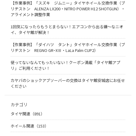
【作業事例】「スズキ ジムニー」タイヤホイール交換作業（ブ
リヂストン ALENZA LX200・NITRO POWER H12 SHOTGUN）・
アライメント調整作業
1回気になったらもうとまらない！エアコンから出る嫌〜なニオ
イ、タイヤ館が解決！
【作業事例】「ダイハツ タント」タイヤホイール交換作業（ブ
リヂストン REGNO GRｰXⅢ・LaLa Palm CUP2）
使ってないなんてもったいない！クーポン満載「タイヤ館アプ
リ」ご利用ください！
カヤバのショックアブソーバーの交換はタイヤ館安城店にお任せ
ください
カテゴリ
タイヤ関連（891）
ホイール関連（153）