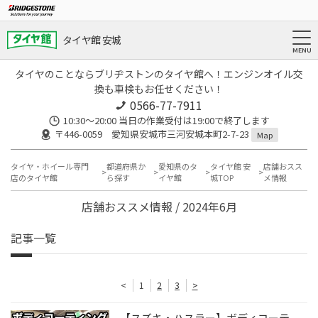
タイヤ館 安城
タイヤのことならブリヂストンのタイヤ館へ！エンジンオイル交
換も車検もお任せください！
0566-77-7911
10:30〜20:00 当日の作業受付は19:00で終了します
〒446-0059 愛知県安城市三河安城本町2-7-23
Map
タイヤ・ホイール専門
都道府県か
愛知県のタ
タイヤ館 安
店舗おスス
店のタイヤ館
ら探す
イヤ館
城TOP
メ情報
店舗おススメ情報 / 2024年6月
記事一覧
<
1
2
3
>
【スズキ・ハスラー】ボディコーテ