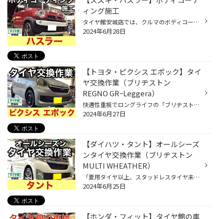
ィング施工
タイヤ館安城店では、クルマのボディコーティング業者と提携してボディコーティング施工を行っています。 ＜＜作業詳細＞＞ 車種：スズキ ハスラー コーティング：ガラス系コーティング 作業：洗車➡︎下地処理（磨き）➡︎脱脂➡︎ガラス系コーティング塗布➡︎拭き上げ 作業時間：約4時間 いつまでもクル...
2024年6月28日
【トヨタ・ピクシス エポック】タイ
ヤ交換作業（ブリヂストン
REGNO GR−Leggera）
快適性重視でロングライフの「ブリヂストン REGNO GR−Leggera」を前回に引き続きリピート購入いただきました。 ＜＜作業詳細＞＞ 車種：トヨタ ピクシス エポック タイヤ銘柄：ブリヂストン REGNO GR−Leggera タイヤサイズ：155/65R14 「ブリヂストンREGNO（レグノ）GRｰLeggera（レジェーラ）」とは...
2024年6月27日
【ダイハツ・タント】オールシーズ
ンタイヤ交換作業（ブリヂストン
MULTI WHEATHER）
「夏用タイヤ以上、スタッドレスタイヤ未満」と位置づけされている、オールシーズンタイヤ、タイヤ館安城店では、かなり売れてます。 ダイハツ タントにブリヂストンのオールシーズンタイヤ「MULTI WHEATHER」を交換させていただきましたが、スタッドレスタイヤへ履き替えまでは不要ではあるものの...
2024年6月25日
【ホンダ・フィット】タイヤ館の車