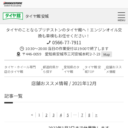
タイヤ館 安城
タイヤのことならブリヂストンのタイヤ館へ！エンジンオイル交
換も車検もお任せください！
0566-77-7911
10:30〜20:00 当日の作業受付は19:00で終了します
〒446-0059 愛知県安城市三河安城本町2-7-23
Map
タイヤ・ホイール専門
都道府県か
愛知県のタ
タイヤ館 安
店舗おスス
店のタイヤ館
ら探す
イヤ館
城TOP
メ情報
店舗おススメ情報 / 2021年12月
記事一覧
<
1
2
3
4
5
…
7
8
>
2022年1月3日まで休業致します。