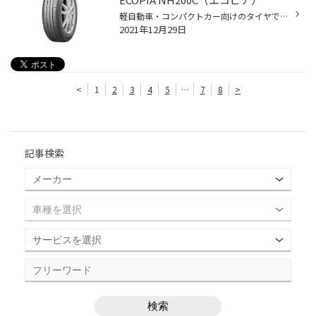
軽自動車・コンパクトカー向けのタイヤです。 近年、自動ブレーキ等の先進安全技術の搭載や性能向上によるクルマの進化に伴い、新車装着タイヤの性能が向上しています。「ECOPIA NH200C」は、新車装着タイヤと同じく、クルマの性能を引き出すために進化した新しい「エコピア」です。 従来モデルの「...
2021年12月29日
<
1
2
3
4
5
…
7
8
>
記事検索