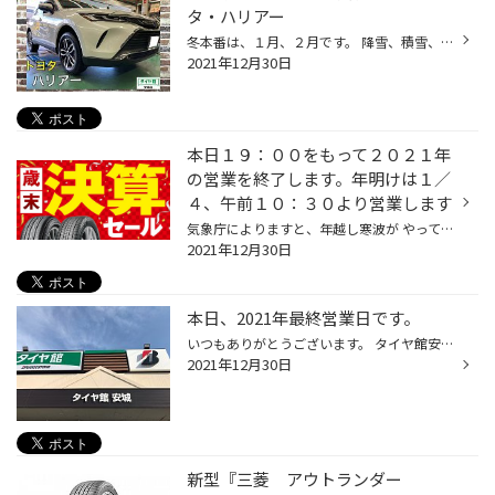
タ・ハリアー
冬本番は、１月、２月です。 降雪、積雪、路面凍結はまだまだこれからが 本番ですからスタッドレスタイヤは春になる まで欠かせませんよ。 冬道は危険がいっぱい。安心安全のため スタッドレスタイヤ装着を。 ＜＜作業詳細＞＞ 車種：トヨタ ハリアー タイヤサイズ：225/60R18 タイヤ銘柄：ブリヂス...
2021年12月30日
本日１９：００をもって２０２１年
の営業を終了します。年明けは１／
４、午前１０：３０より営業します
気象庁によりますと、年越し寒波が やってくるそうです。 クルマのタイヤにはスタッドレスタイヤを 装着して雪や路面凍結に備えましょう。 『歳末決算セール』は本日が最終日です。 タイヤを買うなら今日までがチャンスです。 本日、年内最終営業日です。 2021年ご来店のみなさま、 タイヤ館安城店...
2021年12月30日
本日、2021年最終営業日です。
いつもありがとうございます。 タイヤ館安城店は本日12/30が 2021年最終営業日です。 １年で一番寒いのは1月下旬から2月上旬で まだまだこれから「雪」や「路面凍結」には 注意が必要です。 春まで安心して冬道を走行するためには スタッドレスタイヤの装着は欠かせません。 スタッドレスタイヤをお...
2021年12月30日
新型『三菱 アウトランダー