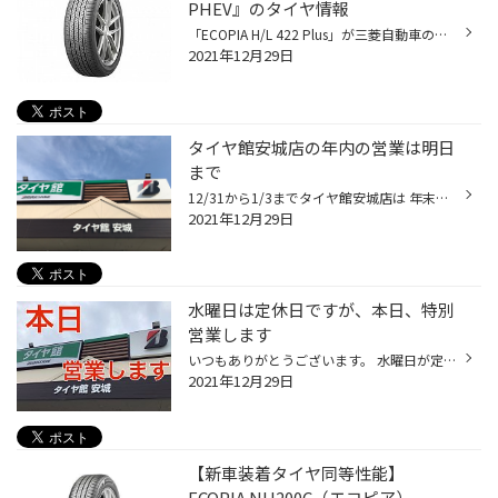
PHEV』のタイヤ情報
「ECOPIA H/L 422 Plus」が三菱自動車の新型「アウトランダー」PHEVモデルに新車装着 ブリヂストンは、2021年12月に三菱自動車 から登場した「アウトランダーPHEV」の 新車装着用タイヤとして、 「ECOPIA H/L 422 Plus」が装着されます。 ブリヂストン「ECOPIA H/L 422 Plus」 タイヤサイズ：255/45...
2021年12月29日
タイヤ館安城店の年内の営業は明日
まで
12/31から1/3までタイヤ館安城店は 年末年始の休業となります。 気象庁によりますと、年末年始にも強い 寒気がやってきてかなり寒くなり この地方でも雪が降る可能性があると 伝えています。 冬は始まったばかりで1年で最も寒く なるのは1月下旬から2月上旬。 降雪、積雪や路面凍結の本番は これか...
2021年12月29日
水曜日は定休日ですが、本日、特別
営業します
いつもありがとうございます。 水曜日が定休日のタイヤ館安城店ですが、 本日、営業します。 営業時間は、 10:30〜19:00です。 どうぞご利用ください。
2021年12月29日
【新車装着タイヤ同等性能】
ECOPIA NH200C（エコピア）