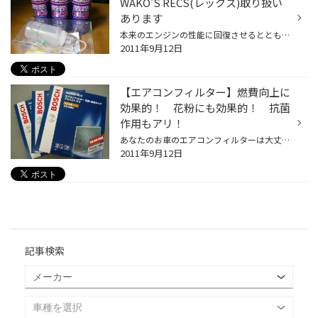
WAKO'S RECS(レックス)取り扱い
あります
本来のエンジンの性能に回復させるとともに 有害ガスの排出低減や燃費性能回復の効果があり 環境にも優しい作業です。 商品名【WAKO'S. RECS】 エンジンに入っていく空気の中に霧状になった 洗浄液を混ぜて、インテークマニホールド・ 吸気ポート・バルブ・ピストンヘッドなどに 溜まったカーボンを...
2011年9月12日
【エアコンフィルター】燃費向上に
効果的！ 花粉にも効果的！ 抗菌
作用もアリ！
あなたのお車のエアコンフィルターは大丈夫？ 長い間エアコンフィルターを交換していない方は要注意！！ フィルターが目詰まりを起こしている可能性があります。 目詰まりをしていると、エアコンの風量が大幅に 落ちてしまい風量が低下するとエアコンの効きが 悪くなってしまいます。 エアコンの効...
2011年9月12日
記事検索