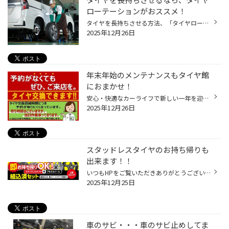
ローテーションがおススメ！
タイヤを長持ちさせる方法、「タイヤローテーション」をご存知でしょうか？ 今回は、タイヤ長持ちに効く「タイヤローテーション」についてご紹介します。 【タイヤローテーションとは？】 「タイヤローテーション」とは、現状のおクルマのタイヤ装着位置（左前、右前、左後、右後）を、 別の位置に...
2025年12月26日
年末年始のメンテナンスもタイヤ館
におまかせ！
安心・快適なカーライフで新しい一年を迎えよう 年の瀬が近づくにつれ、帰省や旅行、買い物など、 クルマでの移動が自然と増える季節になります。 普段よりも長距離を走る機会も多くなるため、 愛車のコンディションを整えておくことは、いつも以上に重要です。 タイヤ館では、年末年始に向けた点検...
2025年12月26日
スタッドレスタイヤのお持ち帰りも
出来ます！！
いつもHPをご覧いただきありがとうございます。 タイヤ館アプリダウンロードでお得にタイヤGET‼ こちらから ・スタッドレスへの履き替えを自分で行う方 ・タイヤ館以外の場所で履き替えを行う方 必見 タイヤ館ではスタッドレスタイヤの お持ち帰りも対応しております。 基本的にタイヤ館では ご予約...
2025年12月25日
車のサビ・・・車のサビ止めしてま