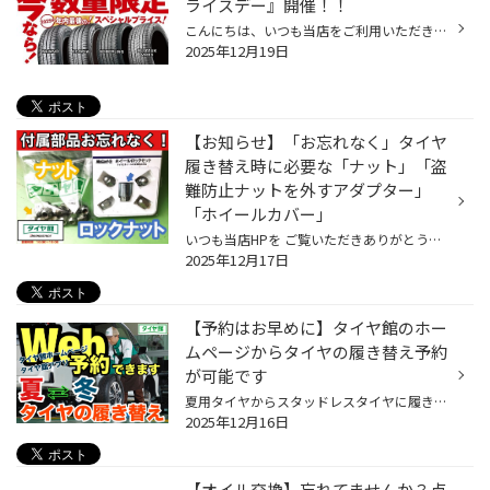
ライスデー』開催！！
こんにちは、いつも当店をご利用いただきましてありがとうございます。 本日より、コクピット・タイヤ館におきまして、 期間限定！ サイズ限定！！ 数量限定！！！ お得にお買い求めいただける、「タイヤスペシャルプライスデー」がスタートします！ お得なタイヤのご紹介！！ ワゴンR、N-BOX、タン...
2025年12月19日
【お知らせ】「お忘れなく」タイヤ
履き替え時に必要な「ナット」「盗
難防止ナットを外すアダプター」
「ホイールカバー」
いつも当店HPを ご覧いただきありがとうございます。 タイヤ館アプリダウンロードでお得にタイヤGET‼ ＼こちらから／ 【お知らせ】「お忘れなく」タイヤ履き替え時に必要な「ナット」「盗難防止ナットを外すアダプター」「ホイールカバー」 夏用タイヤからスタッドレスタイヤへの履き替えのお客様に...
2025年12月17日
【予約はお早めに】タイヤ館のホー
ムページからタイヤの履き替え予約
が可能です
夏用タイヤからスタッドレスタイヤに履き替えのシーズンです。 タイヤ館では、現在、履き替えのご予約がかなり入っており、すでに予約一杯になっている日もありますので予約はお早めに。 履き替えのご予約は、ご覧いただいてます「タイヤ館ホームページ（Web）」からタイヤの履き替え予約が可能です...
2025年12月16日
【オイル交換】忘れてませんか？点