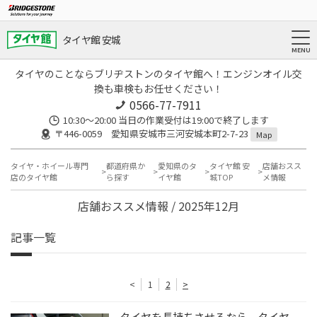
タイヤ館 安城
タイヤのことならブリヂストンのタイヤ館へ！エンジンオイル交
換も車検もお任せください！
0566-77-7911
10:30〜20:00 当日の作業受付は19:00で終了します
〒446-0059 愛知県安城市三河安城本町2-7-23
Map
タイヤ・ホイール専門
都道府県か
愛知県のタ
タイヤ館 安
店舗おスス
店のタイヤ館
ら探す
イヤ館
城TOP
メ情報
店舗おススメ情報 / 2025年12月
記事一覧
<
1
2
>
タイヤを長持ちさせるなら、タイヤ