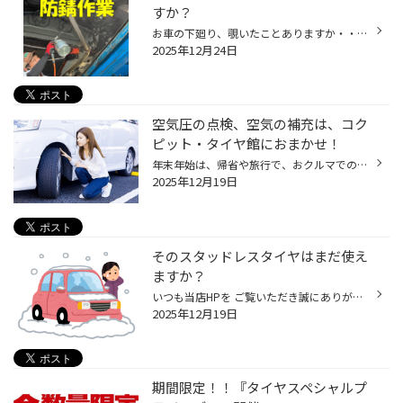
すか？
お車の下廻り、覗いたことありますか・・・・？ ボディーは洗車やワックスなどで綺麗にしてても ほとんどの方は車の下側までは・・・・ 走行すれば雨はもちろん海風や冬場の凍結防止剤などで サビやすく小石など跳ね上げるの塗装面に傷がつき 更にサビが出やすくなります。 その対策として下廻りの...
2025年12月24日
空気圧の点検、空気の補充は、コク
ピット・タイヤ館におまかせ！
年末年始は、帰省や旅行で、おクルマでの長距離移動も多いと思います。 この時期、高速道路などでのトラブルの多くは、タイヤのパンクやバーストなど、 タイヤの空気圧不足によるものが多いため、とくに注意が必要です。 というわけで、今回は、年末年始前におススメの「タイヤの空気圧点検」 「タ...
2025年12月19日
そのスタッドレスタイヤはまだ使え
ますか？
いつも当店HPを ご覧いただき誠にありがとうございます ☆タイヤ館アプリダウンロードでお得にタイヤGET‼ こちらから☆ ☆アプリ登録のメリット☆ 1.アプリ登録でご来店時のご案内がスムーズ 2.アプリからご来店日時の予約が可能 3.アプリ内からご利用履歴や点検結果の観覧が可能 4.アプリ通知にてご来...
2025年12月19日
期間限定！！『タイヤスペシャルプ