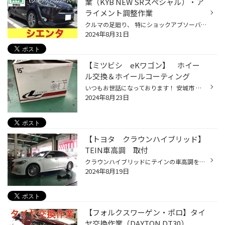
業（KYB NEW SRスペシャル）・ア
ライメント調整作業
クルマの足廻り、 特にショックアブソーバーと言われるパーツは、 消耗部品に該当するかもしれません。 ショックアブソーバーは、 路面から受ける衝撃の緩和、 乗り心地と走行性の向上の役割を担っています。 そのショックアブソーバーの内部には、 オイルやガスが注入されていますが、 クルマの長...
2024年8月31日
【ミツビシ eKワゴン】 ホイー
ル交換＆ホイールコーティング
いつもお世話になっております！ 安城市 三河安城駅近くにある タイヤ館安城です。【タイヤ館安城アクセスMAP】↓ ↓ ↓ ↓ ↓ アクセスマップ ↑ ↑ ↑ ↑ ↑ ☆ミツビシ eKワゴン ホイール交換＆ホイールコーティング☆ 半年前にタイヤはご購入いただいていましたので、今回はアルミホイールのご購入 そして...
2024年8月23日
【トヨタ クラウンハイブリッド】
TEIN車高調 取付
クラウンハイブリッドにテインの車高調を取付させて頂きました。 【トヨタ クラウンハイブリッド】 TEIN車高調取付＆アライメント TEINのダウンサスがついている状態から、車高調へ交換です。 もう少し車高を下げたい・乗り心地もだんだんと悪く（フワフワ）なってきたと感じていらしたので、 車高...
2024年8月19日
【フォルクスワーゲン・ポロ】タイ
ヤ交換作業（DAYTON DT30）