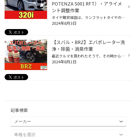
POTENZA S001 RFT）・アライメ
ント調整作業
タイヤ館安城店は、ランフラットタイヤの交換作業も実施しています。 ランフラットタイヤはタイヤの空気圧がゼロの状態でも一定の距離を走行できるようなタイヤです。 タイヤの空気が抜けてもクルマの重量を支えることができるくらいタイヤの側面の強度は高く、 そのタイヤを交換するのには非常に高...
2024年8月3日
【スバル・BRZ】エバポレーター洗
浄・除菌・消臭作業
最近クルマを買われたそうで、その時からエアコンからの何となく気になるニオイがしていてそれを解消したいとご相談をいただき、エバポレーター洗浄・除菌・消臭作業をすることになりました。 ＜＜作業詳細＞＞ 車種：スバル BRZ 洗浄剤：Wueth Japan（ウルト ジャパン）ビデオスコープスプレーガン...
2024年8月1日
記事検索