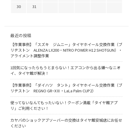
30
31
最近の投稿
【作業事例】「スズキ ジムニー」タイヤホイール交換作業（ブ
リヂストン ALENZA LX200・NITRO POWER H12 SHOTGUN）・
アライメント調整作業
1回気になったらもうとまらない！エアコンから出る嫌〜なニオ
イ、タイヤ館が解決！
【作業事例】「ダイハツ タント」タイヤホイール交換作業（ブ
リヂストン REGNO GRｰXⅢ・LaLa Palm CUP2）
使ってないなんてもったいない！クーポン満載「タイヤ館アプ
リ」ご利用ください！
カヤバのショックアブソーバーの交換はタイヤ館安城店にお任せ
ください