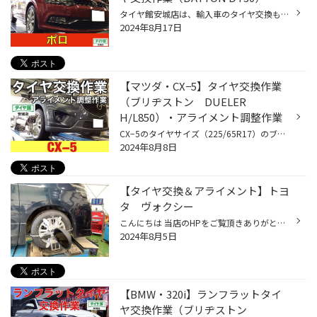
タイヤ館安城店は、輸入車のタイヤ交換も実施しています。 タイヤのことならタイヤ館安城店にお気軽にご相談ください。 ＜＜作業詳細＞＞ 車種：フォルクスワーゲン ポロ タイヤ銘柄：DAYTON DT30（デイトン） タイヤサイズ：185/60R15 「デイトンタイヤ」は元々、アメリカのオハイオ州デイトン市で...
2024年8月17日
【マツダ・CX−5】タイヤ交換作業
（ブリヂストン DUELER
H/L850）・アライメント調整作業
CX−5のタイヤサイズ（225/65R17）のブリヂストンのSUV専用タイヤの製品ラインナップは、 ブリヂストン ALENZA 001 ブリヂストン ALENZA LX100 ブリヂストン DUELER H/L850 CX−5のユーザー様がこの3種類の中で「ブリヂストン DUELER H/L850」をお選びいただいた理由は、「M+S」。これは、「MUD & SNO...
2024年8月8日
【タイヤ交換＆アライメント】トヨ
タ ヴォクシー
こんにちは 当店のHPをご覧頂きありがとうございます！ 車種：トヨタ ヴォクシー 商品：ブリヂストン プレイズPX-RVⅡ サイズ：195/65R15 お客様が洗車中に、タイヤを見たところ、 溝が少なく感じたので大丈夫かどうか見てほしいと 点検でタイヤ館安城店にご来店頂きました。 当店の専門店ならではの...
2024年8月5日
【BMW・320i】ランフラットタイ
ヤ交換作業（ブリヂストン