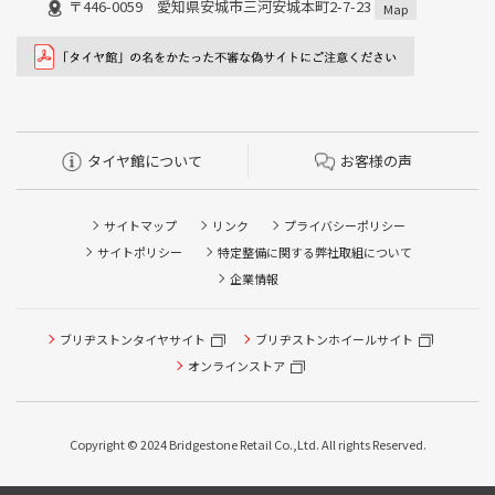
〒446-0059 愛知県安城市三河安城本町2-7-23
Map
タイヤ館について
お客様の声
サイトマップ
リンク
プライバシーポリシー
サイトポリシー
特定整備に関する弊社取組について
企業情報
ブリヂストンタイヤサイト
ブリヂストンホイールサイト
タイヤ点検・安全点検/タイヤ履き替え/オイル交換/その他
ピット作業の予約
オンラインストア
クローク契約会員専用タイヤ履き替え※タイヤ履き替えを
希望のクローク契約会員の方はこちらを選択ください
Copyright © 2024 Bridgestone Retail Co.,Ltd. All rights Reserved.
本日のタイヤ履き替え順番待ち予約 ※クローク契約会員の
方はご利用いただけません