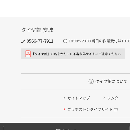
タイヤ館 安城
0566-77-7911
10:30〜20:00 当日の作業受付は19
タイヤ館について
サイトマップ
リンク
タイヤ点検・安全点検/タイヤ履き替え/オイル交換/その
ブリヂストンタイヤサイト
クローク契約会員専用タイヤ履き替え※タイヤ履き替えを
本日のタイヤ履き替え順番待ち予約 ※クローク契約会員