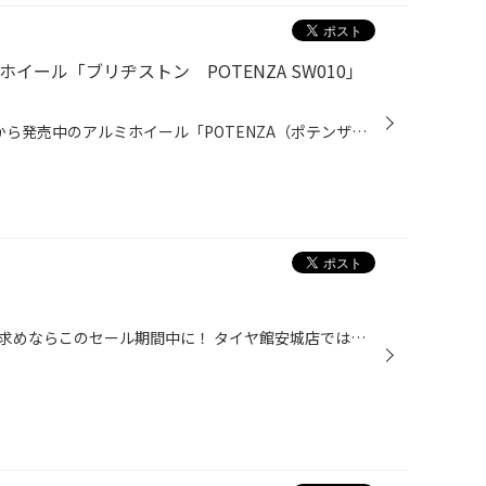
ホイール「ブリヂストン POTENZA SW010」
お盆前の装着OK！ ブリヂストンから発売中のアルミホイール「POTENZA（ポテンザ）SW010」。その名の通りスポーツ系ライトウェイトアルミホイールですが、BRZ・86・GR86・カローラスポーツにピッタリな18インチサイズをタイヤ館安城店は在庫4枚（1台分）してます。 この「POTENZA（ポテンザ）SW010」...
タイヤ館安城店でタイヤをお買い求めならこのセール期間中に！ タイヤ館安城店では現在、「プレミアムタイヤセール」が開催中です。2023年8月6日まで、ブリヂストンタイヤが4本ご購入で最大15,000円引きというキャンペーンを実施中。タイヤは今が買いです。 お盆休みにクルマでお出掛けご予定のみな...