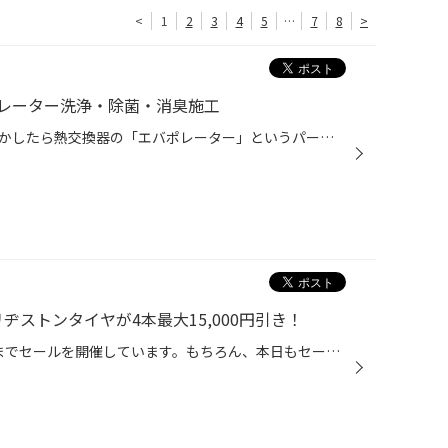
<
1
2
3
4
5
…
7
8
>
レーター洗浄・除菌・消臭施工
エアコンからの風のニオイ、もしかしたら熱交換器の「エバポレーター」というパーツが原因かも。タイヤ館安城店はエバポレーターを洗浄・除菌・消臭の施工をしています。 ＜＜作業詳細＞＞ 車種：トヨタ カローラルミオン 洗浄剤：Wueth Japan（ウルト ジャパン）ビデオスコープスプレーガンプレミ...
ヂストンタイヤが4本最大15,000円引き！
タイヤ館安城店では、8/6（日）までセールを開催しています。もちろん、本日もセールしてます。 ブリヂストンタイヤは今が買い！セール期間中は「最大15,000円引き」キャンペーン！ カーメンテナンスも割引アリ！ 詳しくはコチラをご覧ください。 目前に迫った「お盆」に安心しておクルマでお出掛け...