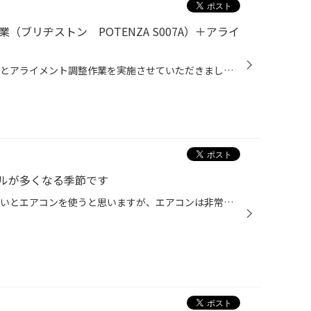
（ブリヂストン POTENZA S007A）＋アライ
お盆を前にトヨタ86のタイヤ交換とアライメント調整作業を実施させていただきました。 ＜＜作業詳細＞＞ 車種：トヨタ 86 タイヤ銘柄：ブリヂストン POTENZA S007A（ポテンザ） タイヤサイズ：215/45R17 ＜＜クルマ好き走り好きのみなさまへ＞＞POTENZA S007Aは、ポテンザS001の後継モデルとして登...
ルが多くなる季節です
いつもありがとうございます。 暑いとエアコンを使うと思いますが、エアコンは非常に多くの電気を使います。1〜2年使い続けているバッテリーな問題はないと思いますが、3年以上使ってるバッテリーは、充電の回復性能や蓄電量が下がってきて突然掛からなくなる「バッテリー上がり」というトラブルを...