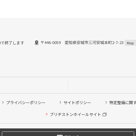
〒446-0059 愛知県安城市三河安城本町2-7-23
:00で終了します
Map
プライバシーポリシー
サイトポリシー
特定整備に関
他ピット作業の予約
ブリヂストンホイールサイト
希望のクローク契約会員の方はこちらを選択ください
の方はご利用いただけません
Copyright © 2024 Bridgestone Retail Co.,Ltd. All rights Reserved.