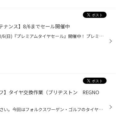
ナンス】8/6までセール開催中
タイヤ館安城店では、7/21(金)～8/6(日)『プレミアムタイヤセール』開催中！ プレミアムタイヤセールのWebチラシはコチラから 『タイヤ館アプリ』をインストールしてお得にお買い物をして、「ブリヂストンタイヤが4本最大で15,000円引き&メンテナンスは最大で２０％オフ」キャンペーン実施中！ 雨の...
フ】タイヤ交換作業（ブリヂストン REGNO
輸入車のタイヤ交換もご相談ください。今回はフォルクスワーゲン・ゴルフのタイヤ交換を実施させていただきました。 ＜＜作業詳細＞＞ 車種：フォルクスワーゲン ゴルフ タイヤ銘柄：ブリヂストン REGNO GR–XⅡ（レグノ） タイヤサイズ：225/45R17 REGNOは乗り心地が良いと言われていますが、タイヤ...