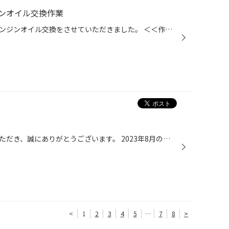
ンオイル交換作業
お盆のお出掛けを前にタフトのエンジンオイル交換をさせていただきました。 ＜＜作業詳細＞＞ 車種：ダイハツ タフト オイル：ECO CLEAR（エコクリア） ECO CLEAR（エコクリア）は、ブリヂストンショップオリジナル製品で、エンジンのクリーニングによる機能回復と、省燃費エンジン対応でエコ性能を...
いつもタイヤ館安城店をご利用いただき、誠にありがとうございます。 2023年8月の営業についてご案内致します。 営業時間 10:30〜19:00 休業日 毎週水曜日 臨時休業のお知らせ 8/15（火）〜17（木）は夏季休業とさせていただきます。 オイル交換は極力「予約」をお願いします。 "お盆前"の直前とい...
<
1
2
3
4
5
…
7
8
>