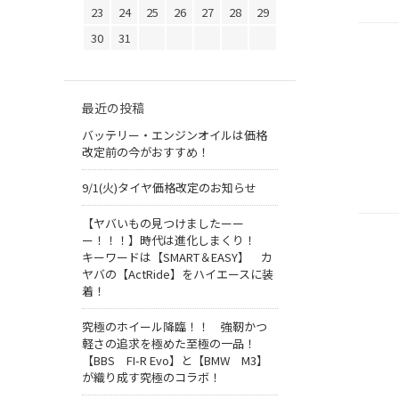
23
24
25
26
27
28
29
30
31
最近の投稿
バッテリー・エンジンオイルは価格
改定前の今がおすすめ！
9/1(火)タイヤ価格改定のお知らせ
【ヤバいもの見つけましたーー
ー！！！】時代は進化しまくり！
キーワードは【SMART＆EASY】 カ
ヤバの【ActRide】をハイエースに装
着！
究極のホイール降臨！！ 強靭かつ
軽さの追求を極めた至極の一品！
【BBS FI-R Evo】と【BMW M3】
が織り成す究極のコラボ！