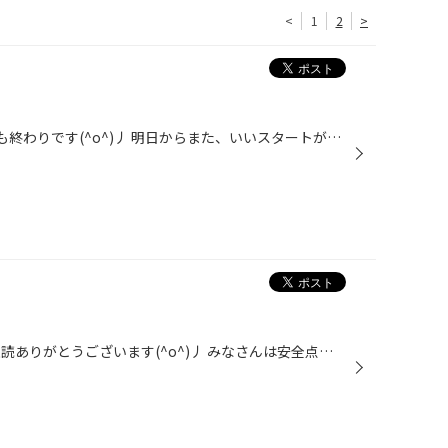
<
1
2
>
みなさんこんにちは!! 今日で３月も終わりです(^o^)丿 明日からまた、いいスタートが切れるよう頑張って行きましょう♪ 松山市の桜の見ごろは４月上旬～中旬にかけてだそうですよ(^O^) 花粉症の方は薬を飲むのを忘れずに!!＼(◎o◎)／！ セールも引き続き開催中ですので是非ご来店下さいね☆★ くりた
みなさんこんにちは♪♪ いつも愛読ありがとうございます(^o^)丿 みなさんは安全点検定期的に行っていますか！？ 急なバッテリー上がりや雨の日のガラスのふき取り不良・空気圧不足！！ 事故にもつながりかねないので定期的に点検をしてあげましょう!! 特に季節の変わり目はメンテナンス品が弱ってし...