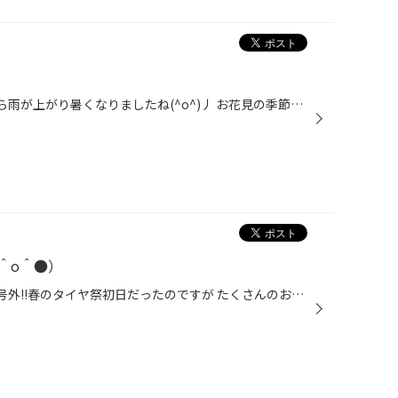
みなさんこんにちは!! 今日は昼から雨が上がり暑くなりましたね(^o^)丿 お花見の季節も近づいて気分がいいです(*^_^*) 只今セール真っ最中です!! 一部ですがこんなにも夏タイヤへの交換のお客様が ご来店いただいております!! お客様の集中により待ち時間が長くなっておりますがご了承ください(>_
＾o＾●）
みなさんこんにちは!! 今日は緊急号外!!春のタイヤ祭初日だったのですが たくさんのお客様の来店により大盛り上がりでした ありがとうございます!!(^o^)丿 スタッドレスタイヤから夏タイヤへの交換が増えてきているのですが 交換の際はスタッフが交換タイヤがまだ使用できるか等を確認 いたしますの...