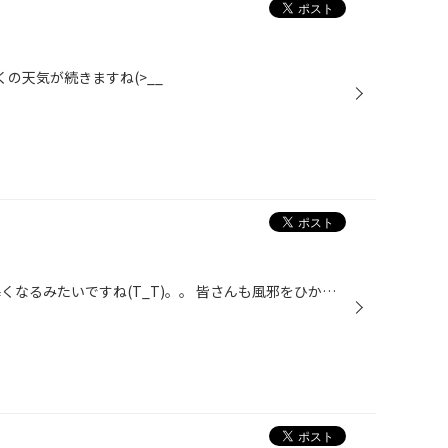
くの天気が続きますね(>__
みなさんこんにちは！ 来週また寒くなるみたいですね(T_T)。。 皆さんも風邪をひかないよう注意いてくださいね!! 来週の寒さが過ぎてから夏タイヤへの交換が集中する可能性が ありますので、よろしければお時間の余裕をもってご来店下さい(>_