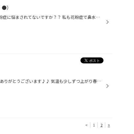
＾●）
みなさんこんにちは!! 皆さんは花粉症に悩まされてないですか？？ 私も花粉症で鼻水・鼻づまりに悩まされています(>_
みなさんこんにちは!!! いつも愛読ありがとうございます♪♪ 気温も少しずつ上がり春が近づいていますね(^o^)丿 ただ私は花粉症に悩まされています(>_
<
1
2
>