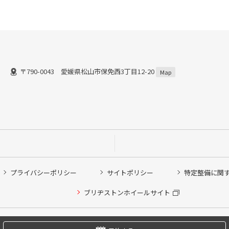
〒790-0043 愛媛県松山市保免西3丁目12-20
Map
プライバシーポリシー
サイトポリシー
特定整備に関
他ピット作業の予約
ブリヂストンホイールサイト
希望のクローク契約会員の方はこちらを選択ください
の方はご利用いただけません
Copyright © 2024 Bridgestone Retail Co.,Ltd. All rights Reserved.