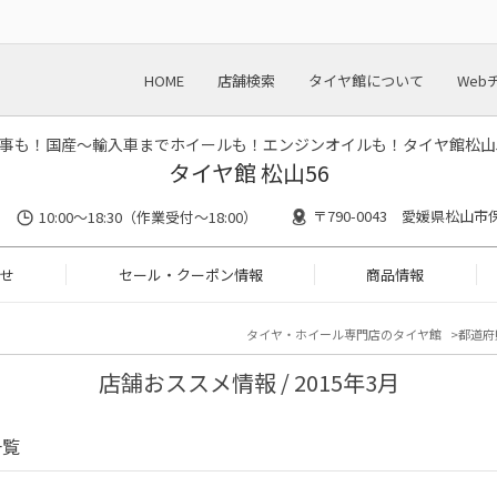
HOME
店舗検索
タイヤ館について
Web
事も！国産～輸入車までホイールも！エンジンオイルも！タイヤ館松山
タイヤ館 松山56
〒790-0043 愛媛県松山市
10:00～18:30（作業受付～18:00）
せ
セール・クーポン情報
商品情報
タイヤ・ホイール専門店のタイヤ館
都道府
店舗おススメ情報 / 2015年3月
一覧