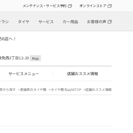
メンテナンス・サービス予約
オンラインストア
チラシ
タイヤ
サービス
カー用品
お客様の声
56店へ！
保免西3丁目12-20
Map
サービスメニュー
店舗おススメ情報
県から探す
愛媛県のタイヤ館
タイヤ館 松山56TOP
店舗おススメ情報