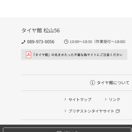
タイヤ館 松山56
089-973-0056
10:00～18:30（作業受付～18:00）
タイヤ館について
サイトマップ
リンク
タイヤ点検・安全点検/タイヤ履き替え/オイル交換/その
ブリヂストンタイヤサイト
クローク契約会員専用タイヤ履き替え※タイヤ履き替えを
本日のタイヤ履き替え順番待ち予約 ※クローク契約会員