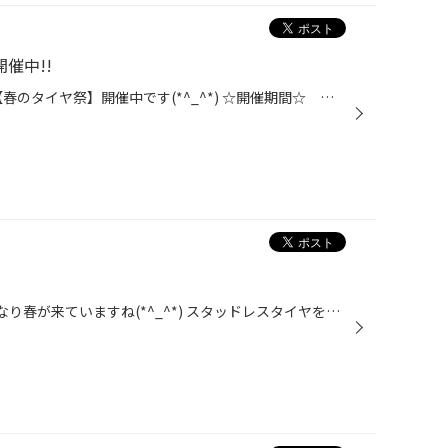
催中!!
みなさんこんにちは!! 緊急号外!!【春のタイヤ祭】開催中です(*^_^*) ☆開催期間☆ 「３月２８日（土）～４月１２日（日）」 軽カーからＳＵＶ車まで多数ご用意しています!!他にもタイヤ専門店ならではの 取付技術やタイヤを長持ちさせる秘訣等ご説明いたします!! もちろんメンテナンス品やホイール...
丿
みなさんこんにちは!! 最近暖かくなり春が来ていますね(*^_^*) スタッドレスタイヤをまだはかれている方はお早めに夏タイヤに 交換してくださいね♪♪♪♪ 当店では、専門店ならではの脱着メニューをご用意しています☆★ (１) 脱着 (２) 脱着＋バランス (３) 脱着＋バランス＋センターフィット センター...