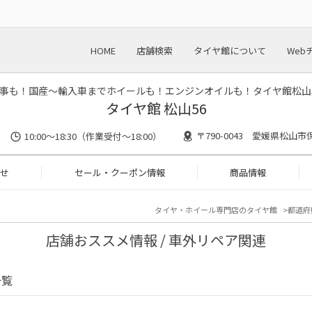
HOME
店舗検索
タイヤ館について
Web
事も！国産～輸入車までホイールも！エンジンオイルも！タイヤ館松山
タイヤ館 松山56
〒790-0043 愛媛県松山市
10:00～18:30（作業受付～18:00）
せ
セール・クーポン情報
商品情報
タイヤ・ホイール専門店のタイヤ館
都道府
店舗おススメ情報 / 車外リペア関連
一覧