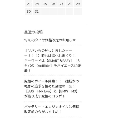
23
24
25
26
27
28
29
30
31
最近の投稿
9/1(火)タイヤ価格改定のお知らせ
【ヤバいもの見つけましたーー
ー！！！】時代は進化しまくり！
キーワードは【SMART＆EASY】 カ
ヤバの【ActRide】をハイエースに装
着！
究極のホイール降臨！！ 強靭かつ
軽さの追求を極めた至極の一品！
【BBS FI-R Evo】と【BMW M3】
が織り成す究極のコラボ！
バッテリー・エンジンオイルは価格
改定前の今がおすすめ！