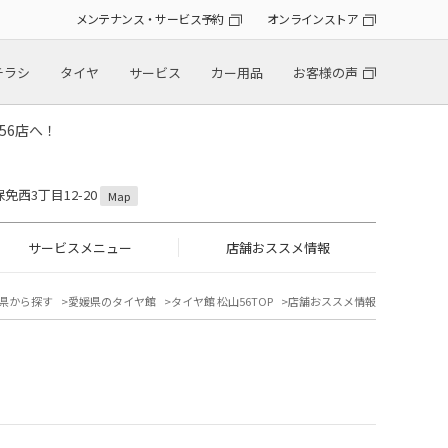
メンテナンス・サービス予約
オンラインストア
チラシ
タイヤ
サービス
カー用品
お客様の声
56店へ！
保免西3丁目12-20
Map
サービスメニュー
店舗おススメ情報
県から探す
愛媛県のタイヤ館
タイヤ館 松山56TOP
店舗おススメ情報