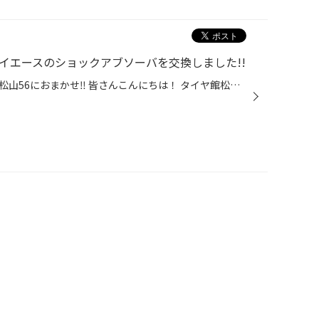
ハイエースのショックアブソーバを交換しました!!
足回りのリフレッシュもタイヤ館松山56におまかせ‼︎ 皆さんこんにちは！ タイヤ館松山56店のホームページをご覧いただき 誠に有難う御座います★ 本日はハイエースのショックアブソーバを交換いたしましたのでご紹介していきます!!! 今回使用した商品はコチラ、ワンランク上の最上級な乗り心地を実現...