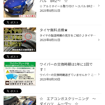
バル BRZ～ ☆
☆ アルミホイール取り付け ～スバル BRZ～ ☆ イオンスタイル松山から、車で約8分、タイヤ館松山５６の濱田です！ 今回は、スバル BRZにアルミホイールを取り付けましたのでご紹介します。 今回取り付けたホイールは、 「RAYS VOLK RACING ZE40 TIME ATTACK３」になります。 この青色が美しいですよ...
2023年8月31日
タイヤ無料点検★
タイヤの製造時期の見方をご紹介♪タイヤ館では空気圧点検・タイヤ点検はもちろん無料です！！ いつも当店のホームページをご覧頂き誠に有難う御座います！！ 本日は、よく聞かれるご質問！！ タイヤの製造時期の見方について お答えします 【目次】 1. タイヤ製造時期の見方について 2. タイヤ館で...
2023年8月31日
ワイパーの交換時期は1年に1回で
す！
ワイパーの交換時期過ぎていませんか？ これからの季節、梅雨や台風の時に ワイパーが劣化していると、視界不良により 思わぬ事故に繋がってしまうこともあります！ 【目次】 1.ワイパーの交換時期 2.タイヤ館の安全点検 3.ご予約はWEBで簡単に！ 1.ワイパーの交換時期 ワイパーの交換目安は年に1回...
2023年8月30日
☆ エアコンガスクリーニング ～
ダイハツ ムーヴ～ ☆