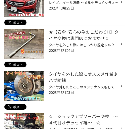
レイズホイール装着 ～メルセデス Cクラス～ JR松山駅から車で12分、タイヤ館松山５６の濱田です！ 今回はメルセデスCクラスにレイズホイールを装着しましたのでご紹介します。 今回装着したホイールは、「REYS VERSUS CRAFTCOLLECTION VV21S」になります。 通常のVV21Sは、ラグジュアリーなホイー...
2023年8月25日
★【安全･安心の為のこだわり!!】タ
イヤ交換は専門店におまかせ☆
タイヤを外した際にはしっかり規定トルクで確認を!!! 当店では、タイヤを交換した後 専用工具【トルクレンチ】を使って そのお車に合った規定トルクで 締め付け確認をしています(^^)/ そんなとっても大切な 締め付け確認（トルク）について ご紹介させて頂きます(^^)/ ★目次★ ◎トルクレンチって？ ◎...
2023年8月24日
タイヤを外した際にオススメ作業♪
ハブ防錆
タイヤ外したところのメンテナンスもしてますか？ 当店の人気メニュー！！ ハブのサビ止め皆様はお済でしょうか？ 【ハブ防錆】とは あまり聞きなれない言葉だと 思いますが、実は 定期的なコーティングが必要なんです(^^)/ 今回はハブ防錆について ご紹介させて頂きます♪ ☆目次☆ ◎ハブ防錆って？ ◎...
2023年8月23日
☆ ショックアブソーバー交換 ～
４代目オデッセイ編～ ☆