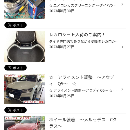
☆ エアコンガスクリーニング ～ダイハツ ムーヴ～ ☆ 伊予鉄道 松山市駅から車で約11分、タイヤ館松山５６の濱田です！ 今回は、ダイハツムーヴにエアコンがスクリーニングを行いましたのでご紹介します。 お客様から、「エアコンを最低温度にしているのに、ぬるい風しか出ない。」 というご相談を受...
2023年8月30日
レカロシート入荷のご案内！
タイヤ専門店でありながら愛媛のレカロショップ 、タイヤ館松山５６です。 先日よりお問い合わせが多かったレカロの次世代シート「RCS」のディスプレイ商品が入荷しました。 RECARO RCS ブラックシェル/ブラック/シルバー （税込定価 170500円） 人間の身体をトレースしたようなフルバケットシート...
2023年8月27日
☆ アライメント調整 ～アウデ
ィ Q5～ ☆
☆ アライメント調整 ～アウディ Q5～ ☆ 松山空港から車で約１３分、タイヤ館松山５６の濱田です！ 今回はアウディ Q5のアライメント調整を行いましたのでご紹介します。 今回の作業は、新品の「ALENZA LX100」をご購入したときに同時に行いました。 まずは、ホイールにセンサーを付けていきます。 ...
2023年8月25日
ホイール装着 ～メルセデス Cク
ラス～