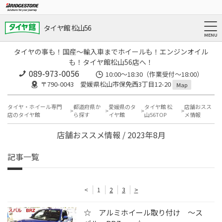
タイヤ館 松山56
タイヤの事も！国産～輸入車までホイールも！エンジンオイル
も！タイヤ館松山56店へ！
089-973-0056
10:00～18:30（作業受付～18:00）
〒790-0043 愛媛県松山市保免西3丁目12-20
Map
タイヤ・ホイール専門
都道府県か
愛媛県のタ
タイヤ館 松
店舗おスス
店のタイヤ館
ら探す
イヤ館
山56TOP
メ情報
店舗おススメ情報 / 2023年8月
記事一覧
<
1
2
3
>
☆ アルミホイール取り付け ～ス