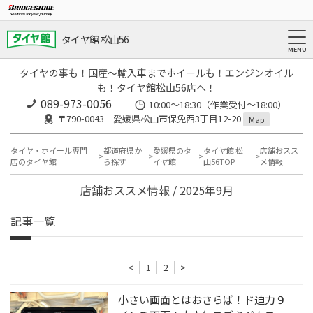
タイヤ館 松山56
タイヤの事も！国産～輸入車までホイールも！エンジンオイル
も！タイヤ館松山56店へ！
089-973-0056
10:00～18:30（作業受付～18:00）
〒790-0043 愛媛県松山市保免西3丁目12-20
Map
タイヤ・ホイール専門
都道府県か
愛媛県のタ
タイヤ館 松
店舗おスス
店のタイヤ館
ら探す
イヤ館
山56TOP
メ情報
店舗おススメ情報 / 2025年9月
記事一覧
<
1
2
>
小さい画面とはおさらば！ド迫力９