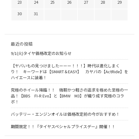
23
24
25
26
27
28
29
30
31
最近の投稿
9/1(火)タイヤ価格改定のお知らせ
【ヤバいもの見つけましたーーー！！！】時代は進化しまく
り！ キーワードは【SMART＆EASY】 カヤバの【ActRide】を
ハイエースに装着！
究極のホイール降臨！！ 強靭かつ軽さの追求を極めた至極の一
品！【BBS FI-R Evo】と【BMW M3】が織り成す究極のコラ
ボ！
バッテリー・エンジンオイルは価格改定前の今がおすすめ！
期間限定！！『タイヤスペシャルプライスデー』開催！！