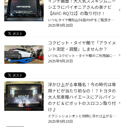
インチ画面！大人気スズキジムニー
シエラにパイオニアさんの楽ナビ
【AVIC-RQ722】の取り付け！
いつもタイヤ館松山56店のHPをご覧頂き、誠にありがとうございます♪ さてさて、本日は、コンパクト４X４では間違いなく日本で一番売れてると思います スズキのジムニーシエラのお客様です。 本日のシエラのオーナー様は当店のご来店は初めてのお客様♪ 当店のHPでもかなりの出番があるジムニー＆シエ...
2025年9月28日
コクピット・タイヤ館で「アライメ
ント測定・調整」しませんか？
いつもコクピット・タイヤ館のご利用誠にありがとうございます。 皆さん、おクルマを運転していて、フラフラしてまっすぐ走らない、ハンドルがぶれる、 まっすぐ走っている時でもハンドルが左右どちらかに傾いている、 カーブで曲がりにくいなどの ご経験はございませんか？ その症状、おクルマの「...
2025年9月25日
浮かび上がる車種名！今の時代は専
用ナビが当たり前なの！？トヨタの
大人気車種ハイエースにアルパイン
のナビ＆ピボットのスロコン取り付
け♪
イグニッションオンと同時に浮かび上がる【HIACE】 これがアルパインが売れる理由かも？？？ いつもタイヤ館松山56店のHPをご覧いただき誠にありがとうございます！ さて本日は、当店のHP内でたびたび登場するハイエースの記事をご覧いただき ご来店くださった新規のお客様♪ 新しく購入したハイエー...
2025年9月23日