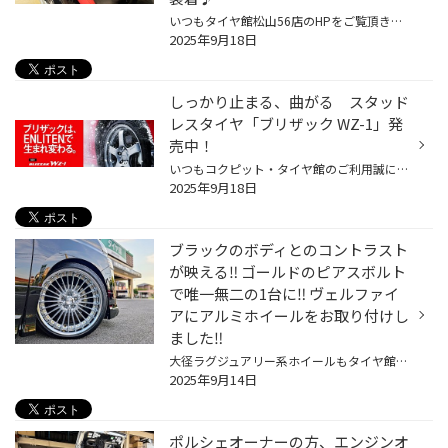
いつもタイヤ館松山56店のHPをご覧頂き誠に有難うございます！ 本日は、日本を代表するスポーツセダン スバルのレガシーに レカロさんのスポーツシート【RECARO SR-S】を取り付けました！ 本日のオーナー様は、愛車であるレガシーで通勤と休日にはドライブが大好き！ ロングドライブでは200キロ300...
2025年9月18日
しっかり止まる、曲がる スタッド
レスタイヤ「ブリザック WZ-1」発
売中！
いつもコクピット・タイヤ館のご利用誠にありがとうございます。 今回は、9月より発売となった、商品設計基盤技術「ENLITEN」を搭載した, 乗用車用スタッドレスタイヤ「BLIZZAK WZ-1」についてご紹介いたします。 冬道の安心・安全を支える3つの特徴 しっかり止まる、曲がる「ブリザックWZ-1」の製...
2025年9月18日
ブラックのボディとのコントラスト
が映える‼︎ ゴールドのピアスボルト
で唯一無二の1台に‼︎ ヴェルファイ
アにアルミホイールをお取り付けし
ました‼︎
大径ラグジュアリー系ホイールもタイヤ館松山56にお任せください!! 皆さんこんにちは！ ワークホイールといえばタイヤ館松山56‼︎ タイヤ館松山56店のホームページをご覧いただき 誠に有難う御座います★ 今回ご来店頂いたヴェルファイアのお客様、 「車高調いれて車高も下げたので、 最後ホイールで...
2025年9月14日
ポルシェオーナーの方、エンジンオ