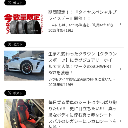
期間限定！！『タイヤスペシャルプ
ライスデー』開催！！
こんにちは、いつも当店をご利用いただきましてありがとうございます。 本日より、コクピット・タイヤ館におきまして、 期間限定！ サイズ限定！！ 数量限定！！！ お得にお買い求めいただける、「タイヤスペシャルプライスデー」がスタートします！ お得なタイヤのご紹介！！ ワゴンR、N-BOX、タン...
2025年9月19日
生まれ変わったクラウン【クラウン
スポーツ】にラグジュアリーホイー
ルで大人気！ワークのSCHWERT
SG2を装着！
いつもタイヤ館松山56店のHPをご覧いただき誠にありがとうございます！ 本日は新しく生まれ変わったクラウンスポーツのホイールを交換したので そのご報告です！ 今回のクラウンから、今までと大きくモデルチェンジされましたクラウンシリーズ 50歳以上（勝手な判断でスミマセン）のクラウンファン...
2025年9月19日
毎日乗る愛車のシートはやっぱり拘
りたい!!! 更に目立ちたい!!! 真っ
黒なボディに佇む真っ赤なシート
スバルのレガシーにレカロシートを
装着♪