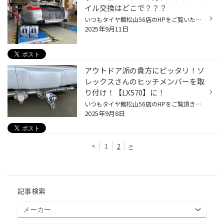
イル交換はどこで？？？
いつもタイヤ館松山56店のHPをご覧いただき誠にありがとうございます！ 本日は世界を代表するスポーツカー【ポルシェ カレラS】のオイル交換です。 記事のタイトルの答えですが ポルシェオーナーの皆様！エンジンオイル交換は タイヤ館松山56店でも出来ますよ！ 今回使用するオイルがこちら！ 【Mob...
2025年9月11日
アウトドア派の貴方にピッタリ！ソ
レックスさんのヒッチメンバーを取
り付け！【LX570】に！
いつもタイヤ館松山56店のHPをご覧頂き誠にありがとうございます！ 今日はアウトドア派にピッタリのアイテム ヒッチメンバーのご紹介です！ 今回は【ソレックス】さんのステンレス製のヒッチメンバーです！ そもそもヒッチメンバーとは？という人もいるので軽く触れておきますね！ 例えば、ボートや...
2025年9月8日
<
1
2
>
記事検索