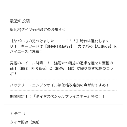
最近の投稿
9/1(火)タイヤ価格改定のお知らせ
【ヤバいもの見つけましたーーー！！！】時代は進化しまく
り！ キーワードは【SMART＆EASY】 カヤバの【ActRide】を
ハイエースに装着！
究極のホイール降臨！！ 強靭かつ軽さの追求を極めた至極の一
品！【BBS FI-R Evo】と【BMW M3】が織り成す究極のコラ
ボ！
バッテリー・エンジンオイルは価格改定前の今がおすすめ！
期間限定！！『タイヤスペシャルプライスデー』開催！！
カテゴリ
タイヤ関連（368）