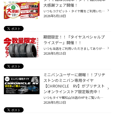
大感謝フェア開催！
いつもコクピット・タイヤ館をご利用いただき、誠にありがとうございます！ 多くのお客様に支えられて、タイヤ館は35周年を迎えることが出来ました。 これからもお客様の安全・安心なカーライフを全力でサポートしてまいりますので、 引き続きタイヤ館をよろしくお願いいたします。 35周年を迎えた...
2026年5月18日
期間限定！！『タイヤスペシャルプ
ライスデー』開催！！
いつも当店をご利用いただきましてありがとうございます。 5/15(金)～5/24(日)まで、コクピット・タイヤ館におきまして、 期間限定！ サイズ限定！！ 数量限定！！！ お得にお買い求めいただける、「タイヤスペシャルプライスデー」がスタートします！ お得なタイヤのご紹介！！ ワゴンR、N-BOX、タ...
2026年5月15日
ミニバンユーザーに朗報！！ブリヂ
ストンのミニバン専用タイヤ
【CHRONICLE RV】がブリヂスト
ンオンラインストア限定販売中！
いつもタイヤ館松山56店のHPをご覧いただき誠に有難うございます！ 本日は、ブリヂストンのミニバン専用タイヤ 【CHRONICLE RV】・・・クロニクルRV のご紹介♪ このクロニクルRVですが、店頭（お店）での販売ではなく ブリヂストンのオンラインストアでの限定販売となっております！ ブリヂストン ...
2026年5月13日