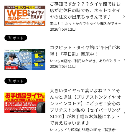
ご存知ですか？？？タイヤ館ではお
店が定休日の時でも、ネットでタイ
ヤの注文が出来ちゃうんです♪
実は！！ ネットからでもタイヤ購入ができるのを ご存知ですかぁ？？(・∀・) 気になる方はぜひ読んで下さいね！！ いつもタイヤ館松山56店のHPをご覧いただき誠にありがとうございます！ 本日 5/5（火）から 5/7（木）の3日間 店舗休日となっております！ お間違え無きよう、宜しくお願い致します！...
2026年5月12日
コクピット・タイヤ館は“平日”がお
得！『平日割』実施中！
いつも当店をご利用いただき、ありがとうございます。 コクピット・タイヤ館では、コクピット・タイヤ館アプリ会員の方限定で月曜日から金曜日の間、 タイヤやオイル、バッテリーなどのメンテナンスがお得に交換できる、 『平日割』を実施しております！！ 「平日割」のここがオススメ♪ 平日だと・...
2026年5月11日
大きいタイヤって高いよね？？？そ
んなときは【ブリヂストンタイヤ オ
ンラインストア】にどうぞ！安心の
ブリヂストン製の【セイバーリング
SL201】がお手軽＆お気軽にネット
で買えちゃいます♪
いつもタイヤ館松山56店のHPをご覧頂き誠にありがとうございます！ 本日は、お手軽＆お気軽にタイヤが買えちゃう 【ブリヂストンインラインストア】について(^^)/ その中でも、大きいタイヤサイズ 17インチ以上のお手頃品タイヤのご紹介♪ 紹介するのが【信頼のブリヂストン製】の【SEIBERRING SL201...