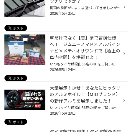
ッチリですか？
梅雨の季節がいよいよ近づいてきましたが、皆さんおクルマのコンディションはいかがでしょうか？ 雨の日の運転が増えるこれからの時期こそ、早めのメンテナンスがおすすめです。 今回は、雨の日でも安心して走行するためのおすすめメンテナンスポイントをご紹介いたします！ 現在、コクピット・タイ...
2026年5月25日
車だけでなく【音】まで冒険仕様
へ！ ジムニーノマド×アルパイン
ナビ×メティオサウンドで【極上の
車内空間】を堪能せよ！
いつもタイヤ館松山56店のHPをご覧いただきまことにありがとうございます！ 本日は大人気、スズキのジムニーノマド【オーディオ】編です(^.^) アルパイン：EX10NX2-JI-64 ジムニーノマド専用ナビ フルメディアモデル アルパイン EX10NX2-JI-64 アルパイン：MS-165-JI-64 ジムニーノマド専用 メティ...
2026年5月24日
大量展示！探せ！あなたにピッタリ
のアルミホイル！【MIDブランド】
の新作アルミを展示しました！
いつもタイヤ館松山56店のHPをご覧いただき誠にありがとうございます！ 本日は新たに展示した【MID】ブランド マルカサービスさん のアルミホイールのお知らせ！ 2026年新作モデルや2026年追加カラーされたアルミホイールが現物を見ることができます！ 来月の6月終わり位までは展示していますので、...
2026年5月23日
タイヤ館は35周年！タイヤ館35周年