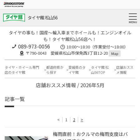
タイヤ館 松山56
タイヤの事も！国産～輸入車までホイールも！エンジンオイル
も！タイヤ館松山56店へ！
089-973-0056
10:00～18:30（作業受付～18:00）
〒790-0043 愛媛県松山市保免西3丁目12-20
Map
タイヤ・ホイール専門
都道府県か
愛媛県のタ
タイヤ館 松
店舗おスス
店のタイヤ館
ら探す
イヤ館
山56TOP
メ情報
店舗おススメ情報 / 2026年5月
記事一覧
<
1
2
>
梅雨直前！おクルマの梅雨支度はバ