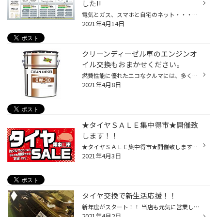
した!!
電気とガス、スマホと自宅のネット・・・まとめるとおトクで便利なものって世の中にけっこうありますよね。実は当店にもまるっとセットにしたことで、ラクラク＆リーズナブルに愛車の健康管理ができてしまうサービスがあるんです。 それがここでご紹介する「メンテナンスパック」。 クルマのコンデ...
2021年4月14日
クリーンディーゼル車のエンジンオ
イル交換もおまかせください。
燃費性能に優れたエコなクルマには、多くの方々が魅力を感じていると思います。ハイブリッド車やダウンサイジングターボ車、そしてEVもより身近な存在になりつつありますが、「クリーンディーゼル」という言葉もよく耳にします。クリーンディーゼル車というのは、文字通り“排出ガスがよりきれいなデ...
2021年4月8日
★タイヤＳＡＬＥ集中得市★開催致
します！！
★タイヤＳＡＬＥ集中得市★開催致します！！ 期間：4月3日（土）～4月11日（日） 期間中、お手頃タイヤ４本セットを始め、人気の低燃費タイヤまでお買得商品がずらりと勢揃いです!! 「ＲＡＹＳ」アルミホイールキャンペーンも同時開催中です!!この機会をお見逃しなく！！
2021年4月3日
タイヤ交換で新生活応援！！
新年度がスタート！！ 当店も元気に営業しております！！ 会社の営業車や、自家用通勤車 趣味や日常で、お使いのお車のタイヤ交換 タイヤ館にお任せください！！ 皆様に合うタイヤをご提案させていただきます。
2021年4月2日