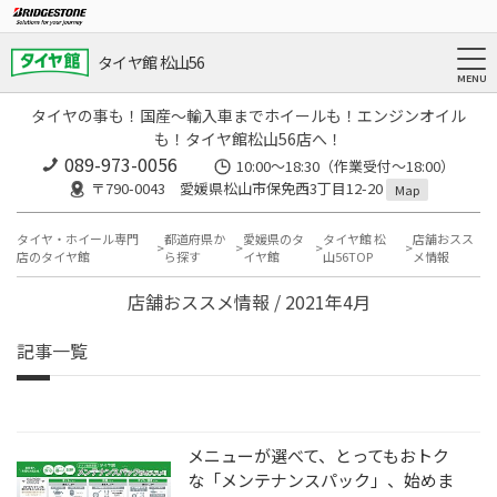
タイヤ館 松山56
タイヤの事も！国産～輸入車までホイールも！エンジンオイル
も！タイヤ館松山56店へ！
089-973-0056
10:00～18:30（作業受付～18:00）
〒790-0043 愛媛県松山市保免西3丁目12-20
Map
タイヤ・ホイール専門
都道府県か
愛媛県のタ
タイヤ館 松
店舗おスス
店のタイヤ館
ら探す
イヤ館
山56TOP
メ情報
店舗おススメ情報 / 2021年4月
記事一覧
メニューが選べて、とってもおトク
な「メンテナンスパック」、始めま