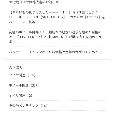
9/1(火)タイヤ価格改定のお知らせ
【ヤバいもの見つけましたーーー！！！】時代は進化しまく
り！ キーワードは【SMART＆EASY】 カヤバの【ActRide】を
ハイエースに装着！
究極のホイール降臨！！ 強靭かつ軽さの追求を極めた至極の一
品！【BBS FI-R Evo】と【BMW M3】が織り成す究極のコラ
ボ！
バッテリー・エンジンオイルは価格改定前の今がおすすめ！
カテゴリ
タイヤ関連（368）
ホイール関連（25）
オイル関連（26）
その他メンテナンス（160）