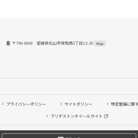
〒790-0043 愛媛県松山市保免西3丁目12-20
Map
プライバシーポリシー
サイトポリシー
特定整備に関
他ピット作業の予約
ブリヂストンホイールサイト
希望のクローク契約会員の方はこちらを選択ください
の方はご利用いただけません
Copyright © 2024 Bridgestone Retail Co.,Ltd. All rights Reserved.