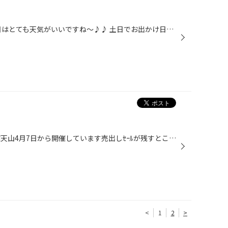
みなさんこんにちは(*^-°)v♪ 今日はとても天気がいいですね～♪♪ 土日でお出かけ日和ですね(*^-°)v と思ったら夕方に雨が、、(>_<) もう桜も散り始めているのでしょうか(T△T)ラストお花見ｳｨｰｸかもしれませんね(*^-°)v はい！☆☆！！タイヤ館天山売出しセール残り2日です！！☆☆ 本日は土曜日ということ...
みなさんこんにちは！！ タイヤ館天山4月7日から開催しています売出しｾｰﾙが残すところ あと3日となりました！！！(*^-°)v(*^-°)v この三日間でお得にタイヤをゲットしましょう(＾▽＾)/☆ 昨日の日記にも書きましたスタッドレスタイヤの点検、エアチェック！ オイル、バッテリー、ワイパー、、、タイ...
<
1
2
>