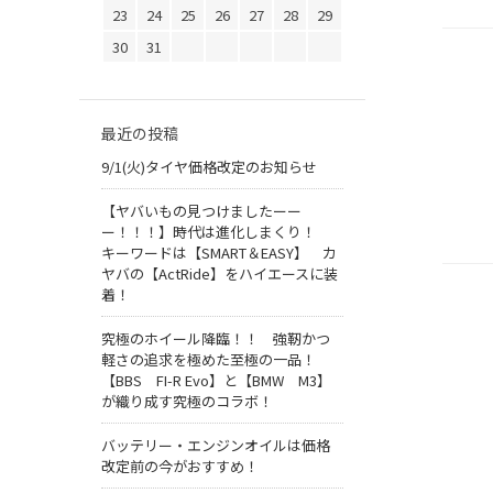
23
24
25
26
27
28
29
30
31
最近の投稿
9/1(火)タイヤ価格改定のお知らせ
【ヤバいもの見つけましたーー
ー！！！】時代は進化しまくり！
キーワードは【SMART＆EASY】 カ
ヤバの【ActRide】をハイエースに装
着！
究極のホイール降臨！！ 強靭かつ
軽さの追求を極めた至極の一品！
【BBS FI-R Evo】と【BMW M3】
が織り成す究極のコラボ！
バッテリー・エンジンオイルは価格
改定前の今がおすすめ！