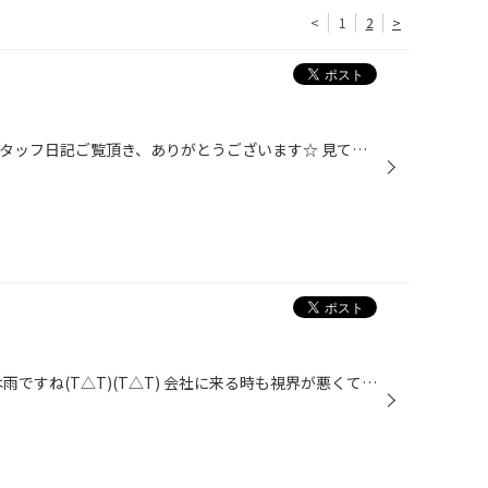
<
1
2
>
みなさん！こんにちは(^○^)☆ スタッフ日記ご覧頂き、ありがとうございます☆ 見てください～～♪ この間食べたパンケーキです(T△T)♪ めっちゃ美味しそうですよね！めっちゃ美味しかったです(ノд・。) ♪♪ 今まで食べたパンケーキの中で１番美味しかったですｏ(⌒0⌒)ｏ そして、話は変わりますが今日で売...
みなさんこんにちは(*^-°)v 今日は雨ですね(T△T)(T△T) 会社に来る時も視界が悪くて大変でした(T△T) 自分の車もそろそろワイパーの交換時期かもしれません(T△T) ＧＷが終わったら梅雨シーズンなので みなさんも準備をしましょう！！！！ タイヤ館天山、タイヤだけではありません！ワイパーもあります...