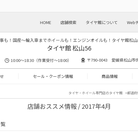
HOME
店舗検索
タイヤ館について
Web
事も！国産～輸入車までホイールも！エンジンオイルも！タイヤ館松山
タイヤ館 松山56
〒790-0043 愛媛県松山市
10:00～18:30（作業受付～18:00）
せ
セール・クーポン情報
商品情報
タイヤ・ホイール専門店のタイヤ館
都道府
店舗おススメ情報 / 2017年4月
一覧