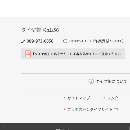
タイヤ館 松山56
089-973-0056
10:00～18:30（作業受付～18:00）
タイヤ館について
サイトマップ
リンク
タイヤ点検・安全点検/タイヤ履き替え/オイル交換/その
ブリヂストンタイヤサイト
クローク契約会員専用タイヤ履き替え※タイヤ履き替えを
本日のタイヤ履き替え順番待ち予約 ※クローク契約会員