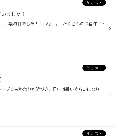
ざいました！！
みなさんこんにちは！！ 今日はセール最終日でした！！(ノд・。) たくさんのお客様にご来店頂きセールを無事終えることができました☆☆ １０日間ありがとうございました！！！！！(＾▽＾)/(＾▽＾)/ 明日は火曜日なので定休日です！ よろしくお願いいたします(o^-')(o^-')o 今日は天気が良くないです...
)
みなさんこんにちは(^^)v お花見シーズンも終わりが近づき、日中は暑いぐらいになりましたね☆ 当店の緊急セールも多くのお客様にご来店頂き、暑さに負けないぐらい 大盛況で賑わいのあるセールとなりました(^O^)！！ そんな緊急セールもあと１日。。(>_<)。。 この値上がり前の大チャンスを逃さず！...