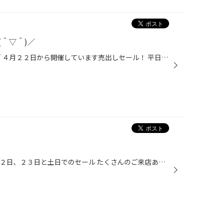
＾▽＾)／
みなさんこんにちは!!＼(＾▽＾)／ ４月２２日から開催しています売出しセール！ 平日もばんばん開催しております★☆！！ ですが、明日火曜日は定休日です(T△T)スミマセン。 明後日水曜日からまた元気いっぱい営業しておりますので 是非！是非！お立ち寄り下さい(*^-°)v(*^-°)v 昨日食べたイチゴです...
みなさんこんにちは(^^)♪ ４月２２日、２３日と土日でのセール たくさんのご来店ありがとうございましたっ(^^)/~~ もうすっかり春ですね～♡ 昼間は室内よりも外の方が暖かいです(^o^)／♪♪ 明日からもセールまだまだ続きます！！ タイヤ館ではお客様の素敵なカーライフをお手伝いさせて頂きますので ...