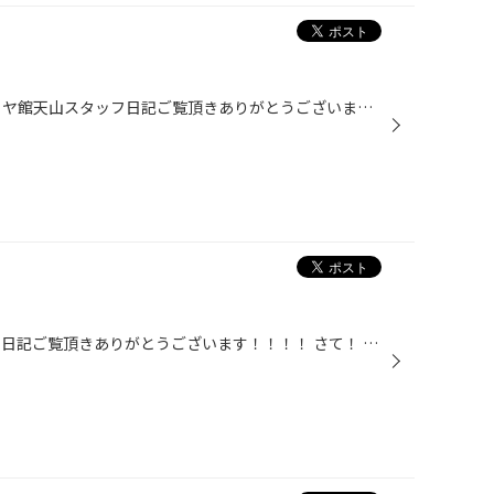
みなさんこんにちは(＾▽＾)/ タイヤ館天山スタッフ日記ご覧頂きありがとうございます～★ 先日も告知させて頂きましたセールがいよいよ本日４月２２日から スターーーートしちゃってます★★ ＧＷ前にお車のお出かけの準備を始めましょう(*^-°)v GW、みなさんはどういったご予定を立てていますか？(*^^...
みなさんこんにちは！！ スタッフ日記ご覧頂きありがとうございます！！！！ さて！ 先日までタイヤ値上がり前の売出しセールを開催させていただいていました(*^-°)v 大変ご好評でしたので！！４月22日からセールがスタートしちゃいますっ☆★ 期間は４月２２日（土）～５月７日(日）です！ 前回のチ...