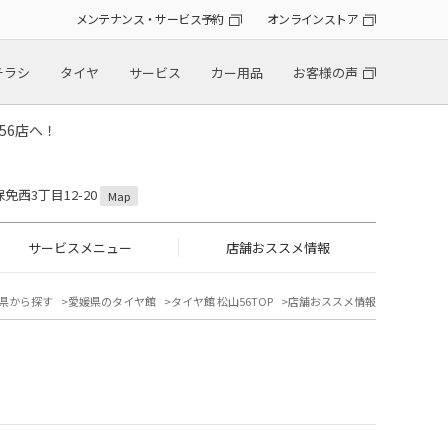
メンテナンス・サービス予約
オンラインストア
チラシ
タイヤ
サービス
カー用品
お客様の声
56店へ！
保免西3丁目12-20
Map
サービスメニュー
店舗おススメ情報
県から探す
愛媛県のタイヤ館
タイヤ館 松山56TOP
店舗おススメ情報