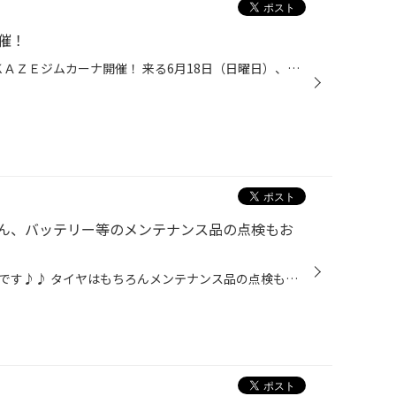
開催！
ＰＯＴＥＮＺＡ ＣＵＰ ＳＥＴＯＫＡＺＥジムカーナ開催！ 来る6月18日（日曜日）、瀬戸内海サーキットに於いてJAF四国ジムカーナ選手権第4戦 「ＰＯＴＥＮＺＡ ＣＵＰ ＳＥＴＯＫＡＺＥジムカーナ2023」が開催されます！ 今年もタイヤ館松山56はこのイベントに協賛します。 POTENZA 最強のRE-71RS...
ん、バッテリー等のメンテナンス品の点検もお
タイヤ館の【無料点検】のご案内です♪♪ タイヤはもちろんメンテナンス品の点検もお任せ下さい♪ タイヤ館で行っている無料点検は、 お客様にとってメリットばかりです！！ 今からでもぜひお近くのタイヤ館へ♪♪ 本日は、タイヤ館で行っている ①タイヤ点検の5つのポイントと ②タイヤ以外の無料安全点検...