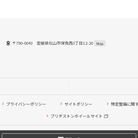
〒790-0043 愛媛県松山市保免西3丁目12-20
Map
プライバシーポリシー
サイトポリシー
特定整備に関
他ピット作業の予約
ブリヂストンホイールサイト
希望のクローク契約会員の方はこちらを選択ください
の方はご利用いただけません
Copyright © 2024 Bridgestone Retail Co.,Ltd. All rights Reserved.