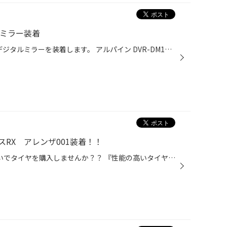
ルミラー装着
本日の作業 レクサスRX450HLにデジタルミラーを装着します。 アルパイン DVR-DM1200A-OC こちらの車両、リヤガラスにスモークフィルム施工されており、夜間の後方視界が心もとなく感じられており、今回社外でのカメラ装着をチョイス。 電源が入っていない状態だと通常のミラーとしてお使いいただけ...
RX アレンザ001装着！！
MOBOX (サブスク)★ 月額定額払いでタイヤを購入しませんか？？ 『性能の高いタイヤを装着したい‼‼でも価格が高い・・・。』 『タイヤ購入もサブスクがあればいいな・・・』と思っているお客様！！ 実はタイヤの購入も月額定額払いがあるんです★(Mobox→詳しくはこちらから♪) 【目次】 ・ MOBOXについ...