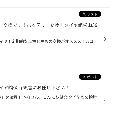
ー交換です！バッテリー交換もタイヤ館松山56
急なバッテリートラブルは絶対にイヤ！定期的な点検と早めの交換がオススメ！カローラアクシオのバッテリー交換です☆ みなさん、こんにちは☆ 最近のお車は部品の進化と性能の進化により、 10年、10万キロを越えても乗り続けることが可能になりました(^_-)-☆ そこでみなさま、エンジンやお車を長持ち...
イヤ館松山56店にお任せ下さい！
ホンダのオデッセイにレグノGR-XⅡを装着！ みなさん、こんにちは☆ タイヤの交換時期やどんなタイヤにすればいいかなってなかなか難しいですよね(^-^; そのお悩み、タイヤ館松山56店にお任せください☆ みなさまのタイヤの空気圧や残り溝などの点検を【無料】で行っております☆ 点検後、交換時期のお...