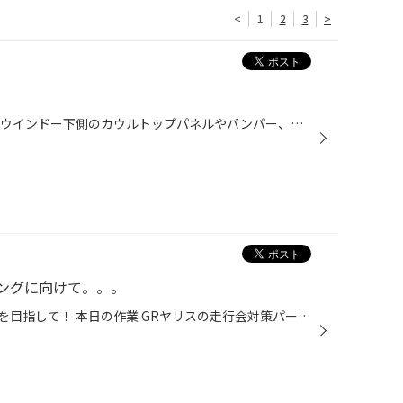
<
1
2
3
>
樹脂パーツコーティング フロントウインドー下側のカウルトップパネルやバンパー、フェンダーアーチ、モール類など、クルマには未塗装ブラックの樹脂製パーツが数多く用いられています。 このような樹脂製パーツは、経年劣化により白っぽく見栄えが悪くなることがあります。樹脂パーツコーティング...
ングに向けて。。。
ポテンザサーキットミーティングを目指して！ 本日の作業 GRヤリスの走行会対策パーツ取り付け作業です。 先日クスコフェアでGRヤリスの機能パーツをご紹介頂き、今回 シフトレバーキット シフトリンケージブッシュ の取り付け作業です。 GGRヤリスのシフトレバーを運転席側に6°傾斜させる事で、シ...