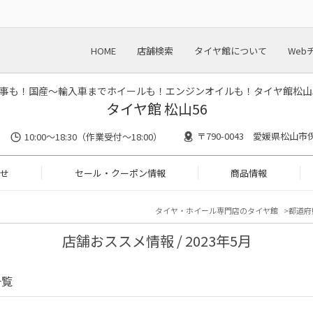
HOME
店舗検索
タイヤ館について
Web
事も！国産～輸入車までホイールも！エンジンオイルも！タイヤ館松山
タイヤ館 松山56
〒790-0043 愛媛県松山市
10:00～18:30（作業受付～18:00）
せ
セール・クーポン情報
商品情報
タイヤ・ホイール専門店のタイヤ館
都道府
店舗おススメ情報 / 2023年5月
一覧