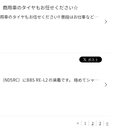
ス】商用車のタイヤもお任せください☆
【 ハイエース / プロボックス 】商用車のタイヤもお任せください!! 普段はお仕事などでも大活躍の ハイエース・プロボックスなど 商用車タイヤも取り扱っています(^^)/ 今回はハイエース・プロボックスに オススメのタイヤを車種別にご紹介します(^^♪ ★目次★ 1. ハイエース、レジアスエースにオス...
本日の作業。 マツダロードスター（ND5RC）にBBS RE-L2 の装着です。 極めてシャープなスタイリングのRE-L2 軽里強靭さを追求したモデルです。 装着するタイヤはポテンザRE004 スポーティなロードスターのフットワークにしっかり応えてくれます。 装着面（ハブ廻り）には防錆処理を施します。 ホイ...
<
1
2
3
>