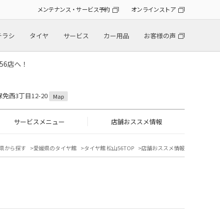
メンテナンス・サービス予約
オンラインストア
チラシ
タイヤ
サービス
カー用品
お客様の声
56店へ！
保免西3丁目12-20
Map
サービスメニュー
店舗おススメ情報
県から探す
愛媛県のタイヤ館
タイヤ館 松山56TOP
店舗おススメ情報