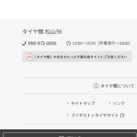
タイヤ館 松山56
089-973-0056
10:00～18:30（作業受付～18:00）
タイヤ館について
サイトマップ
リンク
タイヤ点検・安全点検/タイヤ履き替え/オイル交換/その
ブリヂストンタイヤサイト
クローク契約会員専用タイヤ履き替え※タイヤ履き替えを
本日のタイヤ履き替え順番待ち予約 ※クローク契約会員