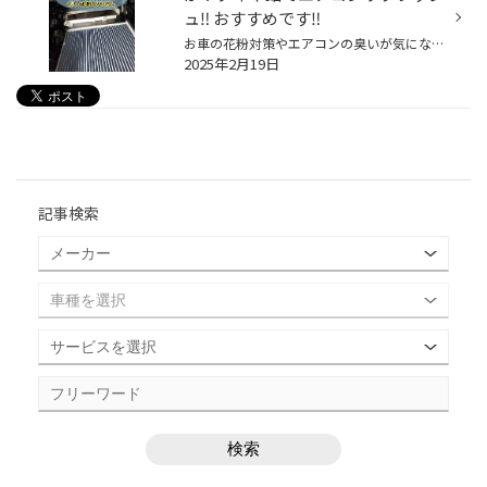
ュ‼️ おすすめです‼️
お車の花粉対策やエアコンの臭いが気になる方 エアコンの効きを良くしたい方 必見 ‼‼‼ 今回は、【エアコンフィルター】【エアコン内部洗浄】【車内の消臭除菌】 の メニューをご紹介致します。 【目次】 ① 車のエアコンフィルターについて ② エアコン内部洗浄、エバポレーター洗浄について ③ 車内の...
2025年2月19日
記事検索