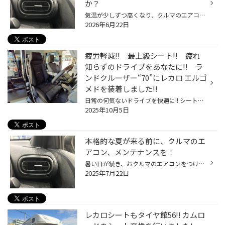
か？
気温が少しずつ高くなり、クルマのエアコンを使用する機会も増えてきていると思います。 是非、夏本番を迎える前におクルマのエアコンのメンテナンスをしませんか？ 【より快適に♪今がおススメ！カーエアコンのメンテナンス】 ■エアコンガスクリーニング おクルマの経年劣化によって、エアコンの効...
2026年6月22日
疲労軽減!! 最上級シート!! 疲れ
知らずのドライブをあなたに!! ラ
ンドクルーザー“70”にレカロ エルゴ
メドを装着しました!!
日常の何気ないドライブを快適に!! シートひとつで最高の座り心地に変化!! 皆さんこんにちは！ レカロシートといえばタイヤ館松山56!! タイヤ館松山56店のホームページをご覧いただき 誠に有難う御座います★ 本日はランドクルーザー“70”のお客様にご来店、ご相談いただきました。 「運転してると段...
2025年10月5日
本格的な夏が来る前に、クルマのエ
アコン、メンテナンスを！
暑い日が続き、おクルマのエアコンをつける機会も増えてきていると思います。 今回は暑い夏に向けた、おクルマのエアコン向け、おススメ商品のご紹介です！ 【おクルマのエアコン、メンテナンスにオススメ商品！】 エアコンには、コンプレッサーという、エアコンを動かす心臓のようなものがあり、 ...
2025年7月22日
レカロシートもタイヤ館56!! カムロ