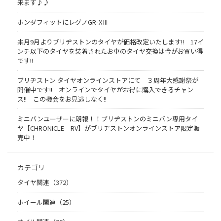
来ます♪♪
ホンダフィットにレグノGR-XⅢ
来月9月よりブリヂストンのタイヤが価格改定いたします!! 17イ
ンチ以下のタイヤを装着されたお車のタイヤ交換は今がお買い得
です!!
ブリヂストン タイヤオンラインストアにて ３周年大感謝祭が
開催中です!! オンラインでタイヤがお得に購入できるチャン
ス!! この機会をお見逃しなく!!
ミニバンユーザーに朗報！！ブリヂストンのミニバン専用タイ
ヤ【CHRONICLE RV】がブリヂストンオンラインストア限定販
売中！
カテゴリ
タイヤ関連（372）
ホイール関連（25）