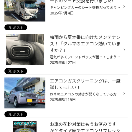
ードのシート交換を行いました!
キャンピングカーのシート交換だっておまかせください!! 皆さんこんにちは！ タイヤ館松山56店のホームページをご覧いただき 誠に有難う御座います★ 本日はトヨタ カムロードにレカロのSR-Cを取り付けましたのでご紹介いたします!! 今回のお客様は 「運転中、もっとシートのホールド性が欲しい。 で...
2025年7月4日
梅雨から夏本番に向けたメンテナン
ス！「クルマのエアコン効いていま
すか？」
湿気が多くフロントガラスが曇ってしまう梅雨時期、 また、気温が高く暑い日も増え、夏はもうすぐそこです！ 少しずつ、クルマのエアコンをつける機会も増えてきていると思いますので、 是非、夏本番を迎える前におクルマのエアコンのメンテナンスをおススメします！ 【より快適に♪今がおススメ！カ...
2025年6月27日
エアコンガスクリーニングは、一度
試してほしい！
お車のエアコンの効きが弱くなっている方必見です!! 皆さんこんにちは！ タイヤ館松山56店のホームページをご覧いただき 誠に有難う御座います★ ここ最近、5月にも関わらずかなり暑くなってきましたね。 今回は、 スズキ ラパン のエアコンガスクリーニングをご紹介します。 今回のお客様は、急に上...
2025年5月19日
お車の花粉対策はもうお済みです
か？タイヤ館でエアコンリフレッシ