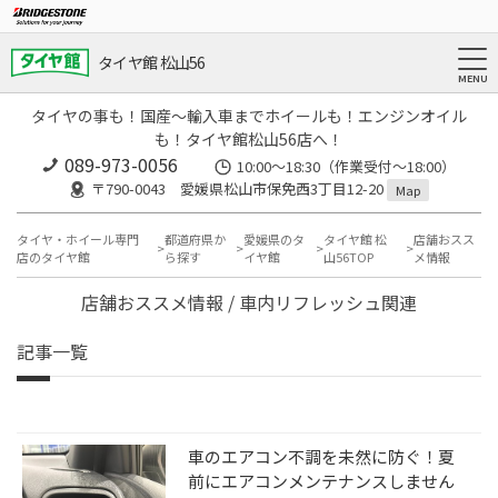
タイヤ館 松山56
タイヤの事も！国産～輸入車までホイールも！エンジンオイル
も！タイヤ館松山56店へ！
089-973-0056
10:00～18:30（作業受付～18:00）
〒790-0043 愛媛県松山市保免西3丁目12-20
Map
タイヤ・ホイール専門
都道府県か
愛媛県のタ
タイヤ館 松
店舗おスス
店のタイヤ館
ら探す
イヤ館
山56TOP
メ情報
店舗おススメ情報 / 車内リフレッシュ関連
記事一覧
車のエアコン不調を未然に防ぐ！夏
前にエアコンメンテナンスしません