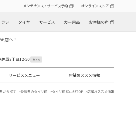
メンテナンス・サービス予約
オンラインストア
チラシ
タイヤ
サービス
カー用品
お客様の声
56店へ！
保免西3丁目12-20
Map
サービスメニュー
店舗おススメ情報
県から探す
愛媛県のタイヤ館
タイヤ館 松山56TOP
店舗おススメ情報