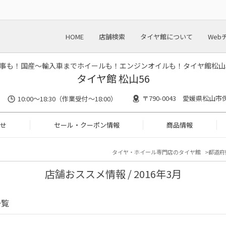
HOME
店舗検索
タイヤ館について
Web
事も！国産～輸入車までホイールも！エンジンオイルも！タイヤ館松山
タイヤ館 松山56
〒790-0043 愛媛県松山市
10:00～18:30（作業受付～18:00）
せ
セール・クーポン情報
商品情報
タイヤ・ホイール専門店のタイヤ館
都道府
店舗おススメ情報 / 2016年3月
一覧