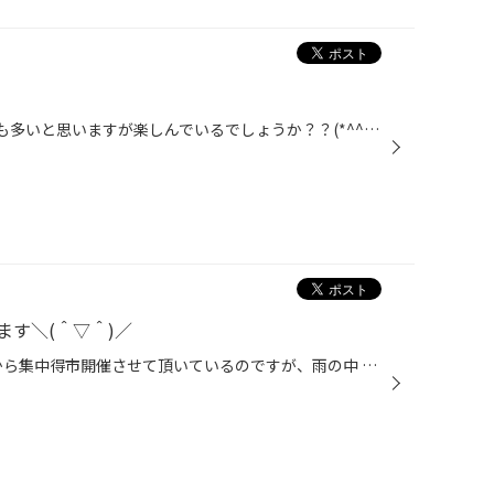
みなさんこんにちは!! ３連休の方も多いと思いますが楽しんでいるでしょうか？？(*^^*) 気温もだいぶ上がり、日中はぽかぽかしてきましたね＼(＾▽＾)／ 春になるのはうれしいのですが・・・・・ 鼻がムズムズ花粉症の時期なので薬が手放せません。。。(T△T) 昔は限られた種類の花粉にしか反応してい...
す＼(＾▽＾)／
みなさんこんにちは(*^-°)v 今日から集中得市開催させて頂いているのですが、雨の中 沢山のお客様に来店していただけました!! 本当にありがとうございます!! 期間中タイヤ４本交換ご成約のお客様にご当地ラーメン(先着50名様)の抽選会を 実施しています!! もちろん外れくじは、なしとなっていますよ...