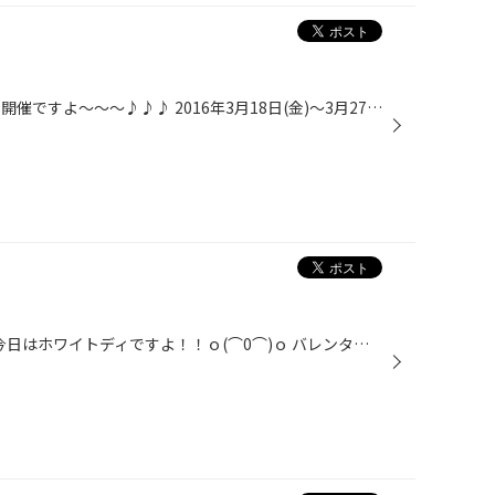
みなさんこんにちは！！ 集中得市開催ですよ～～～♪♪♪ 2016年3月18日(金)～3月27日日曜日までの期間中 集中得市を開催致します！！！！！！！！！！！！ スタッドレスタイヤの在庫一掃からお買い得商品まで多数取り揃えてお待ちしています!! もちろんオイルやバッテリーなどのメンテナンス用品もご...
みなさんこんにちは!! みなさん!! 今日はホワイトディですよ！！ｏ(⌒0⌒)ｏ バレンタインにチョコをもらった方はお返しをお忘れなく♪♪ 最近ではバレンタインディに友チョコといって友達に普通にあげたり、 逆バレンタインなどといって男の方から女の方に上げる方もいるようです！！！！！ なんだかよ...