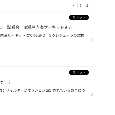
<
1
2
>
ーラ 試乗会 in瀬戸内海サーキット★☆
みなさんこんにちは♪♪ 先日瀬戸内海サーキットにてREGNO GR-レジェーラの試乗会に行ってまいりました♪♪ 試乗させてもらったのは 【GR-レジェーラ】【EP１５０(純正装着タイヤ)】【ネクストリー】 の３種類です!!『デイズ』 松山から車を走らせるこ約１時間・・・・到着しました＼(＾▽＾)／ この時...
け！？
みなさんこんにちは!! 今日はエアコンフィルターがオプション設定されているお車について お話します(*^^*) エアコンフィルターは必ず付いていると思っている方も多いと思いますが 付いていないお車や、オプション設定で後付できる車もあるんです♪♪ 今日はその一部を紹介します＼(＾▽＾)／ お車【ラ...