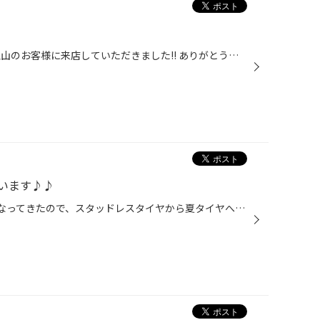
みなさんこんにちは！！ 今日も沢山のお客様に来店していただきました!! ありがとうございます＼(＾▽＾)／ スタッドレスタイヤから夏タイヤへ交換されるお客様が増えております!! 交換をお考えのお客様は早め、もしくは平日予約をご利用ください!! 今日はマフラーについてのお話です♪♪ みなさん車で...
います♪♪
みなさんこんにちは!! 最近暖かくなってきたので、スタッドレスタイヤから夏タイヤへ交換 されるお客様が沢山来店されました★☆ いつもありがとうございます(*^-°)v スタッドレスタイヤをまだはかれている方はお早めに夏タイヤに 交換してくださいね♪♪♪♪ 当店では、専門店ならではの脱着メニューをご...