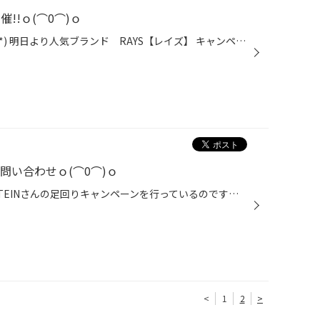
!!ｏ(⌒0⌒)ｏ
みなさまにお知らせです！！(*^^*) 明日より人気ブランド RAYS【レイズ】 キャンペーン開催です♪♪ 開催期間 2016年3月12日(土)～2016年4月30日(土) 期間中、RAYSさんのホイールが現品で見られる最大の チャンスです!!なかなかカタログでは分りづらい色や質感 しっかり見ることが出来ますので、この...
問い合わせｏ(⌒0⌒)ｏ
みなさんこんにちは!! ３月末までTEINさんの足回りキャンペーンを行っているのですが 続々問い合わせがあります!! ほんとにありがとうございます!! 皆様もこの機会をお見逃しなく!!!
<
1
2
>