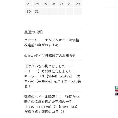
23
24
25
26
27
28
29
30
31
最近の投稿
バッテリー・エンジンオイルは価格
改定前の今がおすすめ！
9/1(火)タイヤ価格改定のお知らせ
【ヤバいもの見つけましたーー
ー！！！】時代は進化しまくり！
キーワードは【SMART＆EASY】 カ
ヤバの【ActRide】をハイエースに装
着！
究極のホイール降臨！！ 強靭かつ
軽さの追求を極めた至極の一品！
【BBS FI-R Evo】と【BMW M3】
が織り成す究極のコラボ！