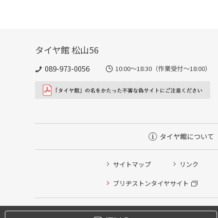
タイヤ館 松山56
089-973-0056
10:00～18:30（作業受付～18:00）
タイヤ館について
サイトマップ
リンク
タイヤ点検・安全点検/タイヤ履き替え/オイル交換/その
ブリヂストンタイヤサイト
クローク契約会員専用タイヤ履き替え※タイヤ履き替えを
本日のタイヤ履き替え順番待ち予約 ※クローク契約会員