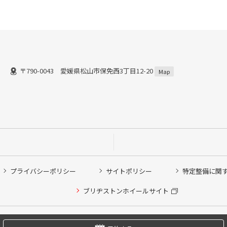
〒790-0043 愛媛県松山市保免西3丁目12-20
Map
プライバシーポリシー
サイトポリシー
特定整備に関
他ピット作業の予約
ブリヂストンホイールサイト
希望のクローク契約会員の方はこちらを選択ください
の方はご利用いただけません
Copyright © 2024 Bridgestone Retail Co.,Ltd. All rights Reserved.