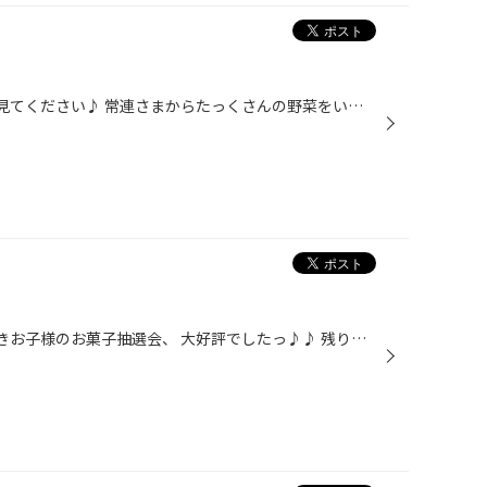
こんにちはっ(^O^)ふじかわです 見てください♪ 常連さまからたっくさんの野菜をいただきました♪ 今年の夏野菜ももう終わりだそうですが、 今回も、これまで同様とっても立派な野菜たちです(^^♪ (((今日はチンジャオロースにしようかなっ))) 一方で、今日は日中もコオロギの声が響いてました♪ コオロ...
こんにちはっ(^O^) 今日も引き続きお子様のお菓子抽選会、 大好評でしたっ♪♪ 残りのお菓子も少なくなってきたので、 次はなにをしようかな～なんて考え中のふじかわですが(゜o゜) ひらめきました☆来月10/31はなんと、 *☆*～Halloween～*☆*です(^^) わたしの小さいころはあまり親しみがなかったです...