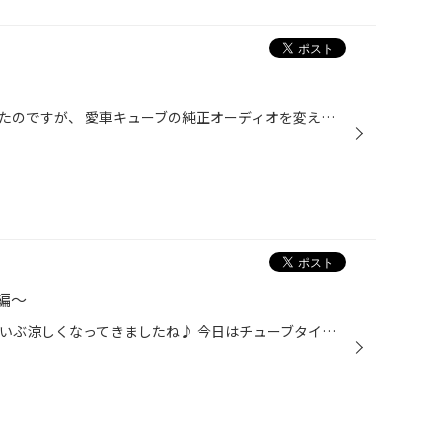
こんにちはっ！！昨日お休みだったのですが、 愛車キューブの純正オーディオを変えるのに挑戦っ！！ まずは、調べた通りにはずしてっと・・・ んんんんん((+_+))固いーーー 気合でなんとか外したのですが、笑 気づけば、薬指は皮がむけ、中指には水ぶくれ、 手のひらは真っ赤に・・・(泣)(泣) 一旦...
編～
みなさんこんにちは(^^) 日中もだいぶ涼しくなってきましたね♪ 今日はチューブタイヤのパンク修理を教えていただきました！！ 最近では、ほんとんどのタイヤがチューブレスになってきているので なかなかチューブタイヤを見ませんね(;_:) タイヤのプロになる為には やはりチューブタイヤもできない...