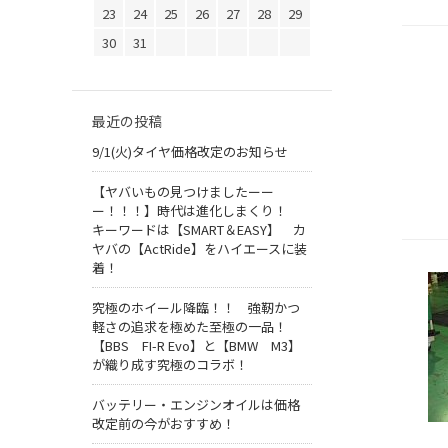
23
24
25
26
27
28
29
30
31
最近の投稿
9/1(火)タイヤ価格改定のお知らせ
【ヤバいもの見つけましたーー
ー！！！】時代は進化しまくり！
キーワードは【SMART＆EASY】 カ
ヤバの【ActRide】をハイエースに装
着！
究極のホイール降臨！！ 強靭かつ
軽さの追求を極めた至極の一品！
【BBS FI-R Evo】と【BMW M3】
が織り成す究極のコラボ！
バッテリー・エンジンオイルは価格
改定前の今がおすすめ！