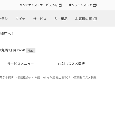
メンテナンス・サービス予約
オンラインストア
チラシ
タイヤ
サービス
カー用品
お客様の声
56店へ！
保免西3丁目12-20
Map
サービスメニュー
店舗おススメ情報
県から探す
愛媛県のタイヤ館
タイヤ館 松山56TOP
店舗おススメ情報