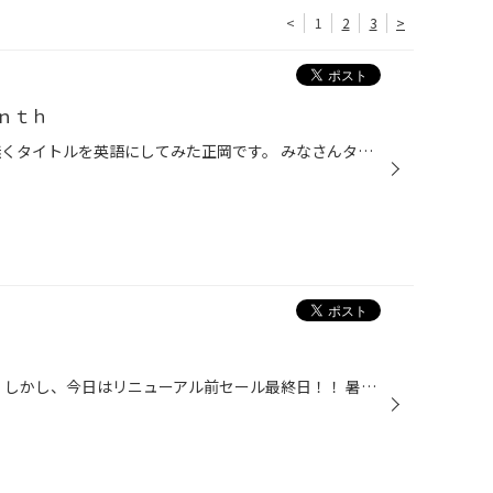
<
1
2
3
>
ｎｔｈ
みなさんこんにちは！！ 意味も無くタイトルを英語にしてみた正岡です。 みなさんタイトルの英語の意味分かりますか？ ・・・・・・・・・ 正解は・・・「月末」です！ さて、余談は置いといて 今日はオイル祭最終でした！！ 平日ながらたくさんの方に来ていただきました。 本当にありがとうござい...
今日の昼間は暑かったですね＞.＜ しかし、今日はリニューアル前セール最終日！！ 暑い中でもたくさんの方が来てくれました！！ 今月一番の盛り上がりだったような気がします♪ たくさんのご来店、ありがとうございました(^O^) そしてこれから天山店はリニューアル突入していきます！ え？リニューア...