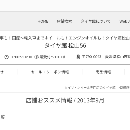
HOME
店舗検索
タイヤ館について
Web
事も！国産～輸入車までホイールも！エンジンオイルも！タイヤ館松山
タイヤ館 松山56
〒790-0043 愛媛県松山市
10:00～18:30（作業受付～18:00）
せ
セール・クーポン情報
商品情報
タイヤ・ホイール専門店のタイヤ館
都道府
店舗おススメ情報 / 2013年9月
一覧