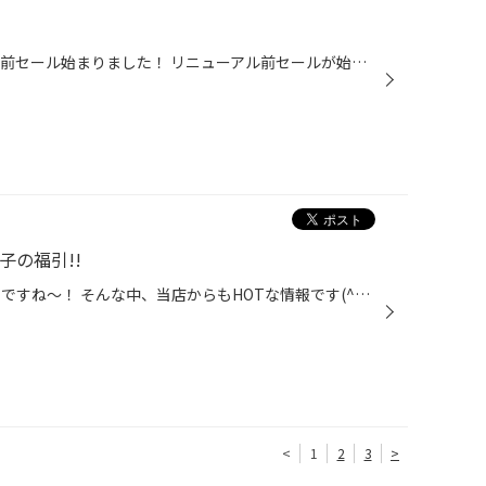
今日からなんと！！ リニューアル前セール始まりました！ リニューアル前セールが始まるということは リニューアルが近々あるということです！！ リニューアルがあるということは 天山店が変身するということです。 ということは長年 皆様に愛されてきた天山店が見れなくってしまいます＞。＜ 今の...
子の福引!!
こんにちは☆ まだまだ日中は暑いですね～！ そんな中、当店からもHOTな情報です(^O^) なんと明日9/21(土)から9/29(日)まで、 8日間限定セールが開催されます!! ブリヂストンの人気タイヤを 手に入れるチャンスです♪♪ もちろん、お買い得4本セットも種類豊富にありますよ(^^♪ あわせて、子供たちにも...
<
1
2
3
>