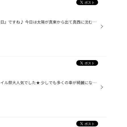
こんにちはっ！！ 今日は『秋分の日』ですね♪ 今日は太陽が真東から出て真西に沈むので、 昼夜の長さがほぼ等しくなります(^^) これからは少しずつ日が短くなって どんどん涼しくなっていくんでしょうね～(^O^) わたしにとって秋といえば、やっぱり『食』！！？笑 愛媛では河川敷で大きな鍋を囲んで...
みなさんこんにちは！！ 本日もオイル祭大人気でした★ 少しでも多くの車が綺麗になっていくのは気持ちがいいですねー☆ 当店では安全点検の際にオイル点検もしています！ まずオイルがどれくらい汚れているかチェックします！！ 自分の車のオイルが真っ黒になっていると嫌ですよね＞．＜ エンジンは...