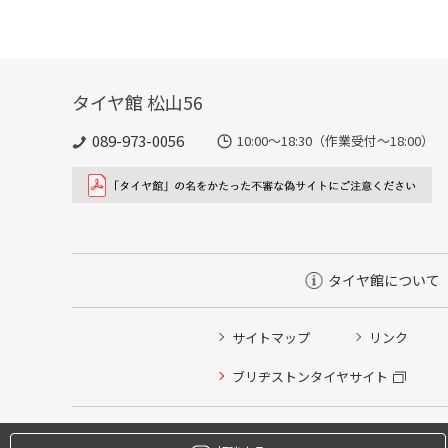
タイヤ館 松山56
089-973-0056
10:00～18:30（作業受付～18:00）
タイヤ館について
サイトマップ
リンク
タイヤ点検・安全点検/タイヤ履き替え/オイル交換/その
ブリヂストンタイヤサイト
クローク契約会員専用タイヤ履き替え※タイヤ履き替えを
本日のタイヤ履き替え順番待ち予約 ※クローク契約会員