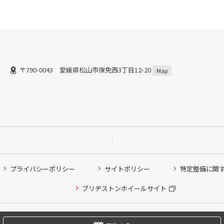
〒790-0043 愛媛県松山市保免西3丁目12-20
Map
プライバシーポリシー
サイトポリシー
特定整備に関
他ピット作業の予約
ブリヂストンホイールサイト
希望のクローク契約会員の方はこちらを選択ください
の方はご利用いただけません
Copyright © 2024 Bridgestone Retail Co.,Ltd. All rights Reserved.