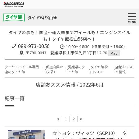
タイヤ館 松山56
タイヤの事も！国産～輸入車までホイールも！エンジンオイル
も！タイヤ館松山56店へ！
089-973-0056
10:00～18:30（作業受付～18:00）
〒790-0043 愛媛県松山市保免西3丁目12-20
Map
タイヤ・ホイール専門
都道府県か
愛媛県のタ
タイヤ館 松
店舗おスス
店のタイヤ館
ら探す
イヤ館
山56TOP
メ情報
店舗おススメ情報 / 2022年6月
記事一覧
<
1
2
>
☆トヨタ：ヴィッツ（SCP10） タ