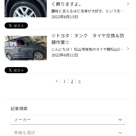
く蘇りますよ。
趣味と言えるほど洗車が大好き、という方は愛車がいつもピカピカかもしれませんが、それでも時が経てばいろいろな場所に経年劣化が感じられるものです。当店では美しさを保つために、ボディやヘッドライトのコーティングをおすすめしていますが、クルマを若々しく見せるためにはもうひとつ気にかけ...
2022年6月13日
☆トヨタ：タンク タイヤ交換＆防
錆作業☆
こんにちは！ 松山市保免のタイヤ館松山56店です♪ 本日は…タイヤ交換作業のご紹介です☆ ■車種：トヨタ タンク ■タイヤ：ブリヂストンタイヤ ECOPIA(エコピア)NH200C 175/55R15 2022年2月新商品のエコピアNH200Cで交換させて頂きました！ 燃費性能と雨の日の安全性能が進化した、ブリヂストンタイヤ...
2022年6月11日
<
1
2
>
記事検索