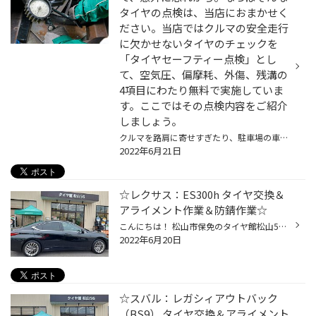
タイヤの点検は、当店におまかせく
ださい。当店ではクルマの安全走行
に欠かせないタイヤのチェックを
「タイヤセーフティー点検」とし
て、空気圧、偏摩耗、外傷、残溝の
4項目にわたり無料で実施していま
す。ここではその点検内容をご紹介
しましょう。
クルマを路肩に寄せすぎたり、駐車場の車止めにぶつけたりして、お気に入りのホイールを傷つけてしまったという経験は、多くの方がお持ちなのではないかと思います。とっても残念な気持ちになりますが、そんなときタイヤも気にかけていらっしゃいますか？ 一方、タイヤの“見える側”にはワックスをき...
2022年6月21日
☆レクサス：ES300h タイヤ交換＆
アライメント作業＆防錆作業☆
こんにちは！ 松山市保免のタイヤ館松山56店です♪ 本日は…タイヤ交換とアライメント調整作業のご紹介です☆ ■車種：レクサス ES300h ■タイヤ：ブリヂストンタイヤ REGNO（レグノ）GR-XⅡ 235/45R18 静粛性＆快適性に優れた、REGNO(レグノ)GR-XⅡで交換させて頂きました！ それから、タイヤ交換時はおス...
2022年6月20日
☆スバル：レガシィアウトバック
（BS9） タイヤ交換＆アライメント