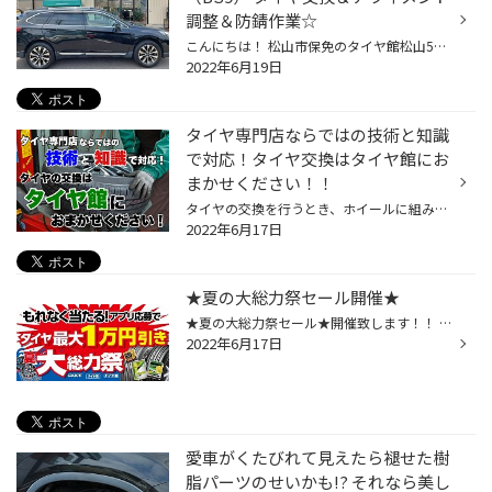
調整＆防錆作業☆
こんにちは！ 松山市保免のタイヤ館松山56店です♪ 本日は…タイヤ交換作業のご紹介です☆ ■車種：スバル レガシィアウトバック（BS9） ■タイヤ：ブリヂストンタイヤ DUELER（デューラー）H/L850 225/60R18 それから、タイヤ交換時はおススメのアライメント調整作業と防錆作業させて頂きました！ この...
2022年6月19日
タイヤ専門店ならではの技術と知識
で対応！タイヤ交換はタイヤ館にお
まかせください！！
タイヤの交換を行うとき、ホイールに組み付けてあるタイヤをそのまま交換するのであれば、お店に頼まず自分で交換する方も多いと思いますが、タイヤを新しく購入して今履いているホイールに組み替えるとなると、なかなかご自身ではできませんよね。 そんな時は、タイヤを購入したお店でタイヤとホイ...
2022年6月17日
★夏の大総力祭セール開催★
★夏の大総力祭セール★開催致します！！ 期間：2022年6月17日(金)～8月7日(日)まで アプリorメールからの応募で、 タイヤクーポンが当たります♪♪ なんと１等は、最大１万円引きクーポンです！！！！ ※店頭表示価格より割引 ※他クーポンと併用不可 またメンテナンス品(オイル･ワイパー・エアコンフィ...
2022年6月17日
愛車がくたびれて見えたら褪せた樹
脂パーツのせいかも!? それなら美し