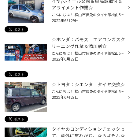
イヤ/ホイール交換＆車高調取付＆
アライメント作業☆
こんにちは！ 松山市保免のタイヤ館松山56店です♪ 本日は…タイヤ/ホイール交換＆車高調取付＆アライメント作業のご紹介です☆ ■車種：トヨタ ヴィッツ（SCP10） ■タイヤ：ブリヂストンタイヤ ECOPIA(エコピア)NH200C 185/55R15 ■ホイール：マルカサービス シュナイダーRX-02 15X5.5J ブラックポリッ...
2022年6月29日
☆ホンダ：バモス エアコンガスク
リーニング作業＆添加剤☆
こんにちは！ 松山市保免のタイヤ館松山56店です♪ 本日は…エアコンガスクリーニング作業のご紹介です☆ ■車種：ホンダ バモス お客様から「エアコンの効きが最近悪い…」とのご相談を受けましたので、 当店おススメ作業の『エアコンガスクリーニング（ここをクリック!!）※使用機器メーカーHP※』を施工...
2022年6月27日
☆トヨタ：シエンタ タイヤ交換☆
こんにちは！ 松山市保免のタイヤ館松山56店です♪ 本日は…タイヤ交換作業のご紹介です☆ ■車種：トヨタ シエンタ ■タイヤ：セイバーリングSL101 175/70R14 コストパフォーマンスに優れたベーシックタイヤのセイバーリングで交換させて頂きました！ タイヤ館にもお手頃タイヤがございますので、お気軽...
2022年6月23日
タイヤのコンディションチェックっ
て、意外に忘れがち。ならばそんな