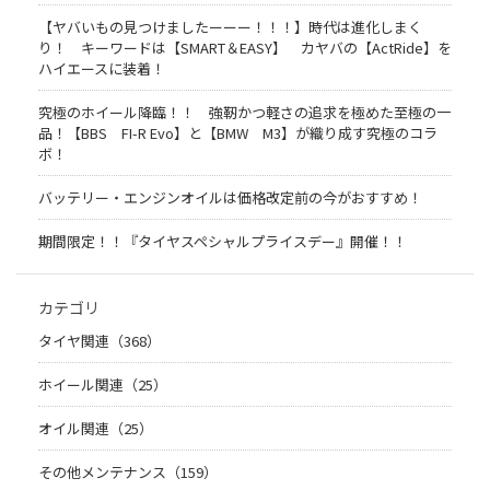
【ヤバいもの見つけましたーーー！！！】時代は進化しまく
り！ キーワードは【SMART＆EASY】 カヤバの【ActRide】を
ハイエースに装着！
究極のホイール降臨！！ 強靭かつ軽さの追求を極めた至極の一
品！【BBS FI-R Evo】と【BMW M3】が織り成す究極のコラ
ボ！
バッテリー・エンジンオイルは価格改定前の今がおすすめ！
期間限定！！『タイヤスペシャルプライスデー』開催！！
カテゴリ
タイヤ関連（368）
ホイール関連（25）
オイル関連（25）
その他メンテナンス（159）