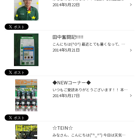
2014年5月22日
田中奮闘記!!!!!
こんにちは(^O^) 最近とても暑くなって、タイヤ館の制服も半袖にチェンジしています(^o^)丿 みなさんもこれから暑くなるにかけて、熱中症等には気を付けてくださいね!! さぁ!! 今日紹介するのは、 (正岡奮闘記)(栗田奮闘記)に次ぐ【田中奮闘記】です！！！ 新人の成長を楽しみに見ていただいている...
2014年5月21日
◆NEWコーナー◆
いつもご愛読ありがとうございます！！ 本日2回目の更新です(>_
2014年5月17日
☆TEIN☆
みなさん、こんにちは(*^_^*) 今日は天気もよく快適な1日でした♪ タイヤ館のイメージってどのように持たれてますか？？ 中にはタイヤだけって思われてる方もいるはず(>_