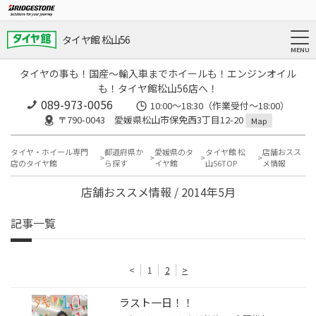
タイヤ館 松山56
タイヤの事も！国産～輸入車までホイールも！エンジンオイル
も！タイヤ館松山56店へ！
089-973-0056
10:00～18:30（作業受付～18:00）
〒790-0043 愛媛県松山市保免西3丁目12-20
Map
タイヤ・ホイール専門
都道府県か
愛媛県のタ
タイヤ館 松
店舗おスス
店のタイヤ館
ら探す
イヤ館
山56TOP
メ情報
店舗おススメ情報 / 2014年5月
記事一覧
<
1
2
>
ラスト一日！！