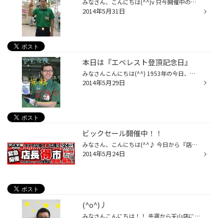
みなさん、こんにちは(^^)v 只今開催中の『店長得市』が明日(6/1)最終日になっております！！ タイヤ交換・愛車のメンテナンスをお考えの方は、是非ご来店ください(^^) まさおか
2014年5月31日
本日は『エベレスト登頂記念日』
みなさんこんにちは(^^) 1953年の今日、世界で初めて世界最高峰のエベレストに登頂できた日です！！ 僕も一度でいいので世界初の体験といいうものをしてみたいです(>___
2014年5月29日
ビックセール開催中！！
みなさん、こんにちは(^^♪ 今日から『店長得市』開催中です！！ 期間は、6/1(日)までとなっております(>_
2014年5月24日
(^o^)丿
みなさんこんにちは！！ 先週から天山店に新しい仲間が入りました！！ 田中 啓介さんです！！ 以前はショップ店員をしていたので ホイール選びなどドレスアップに必要なセンスを持っているはず！！ そんなセンス抜群な田中さんからの一言！！ 『先週から入社しました田中啓介です！ １日でも早く仕...