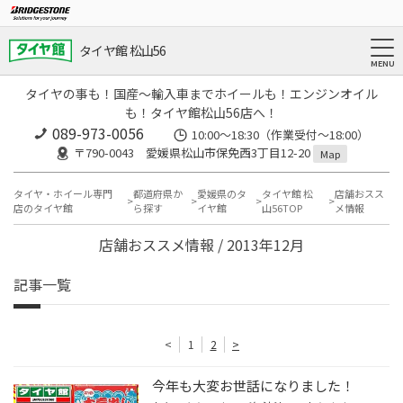
タイヤ館 松山56
タイヤの事も！国産～輸入車までホイールも！エンジンオイル
も！タイヤ館松山56店へ！
089-973-0056
10:00～18:30（作業受付～18:00）
〒790-0043 愛媛県松山市保免西3丁目12-20
Map
タイヤ・ホイール専門
都道府県か
愛媛県のタ
タイヤ館 松
店舗おスス
店のタイヤ館
ら探す
イヤ館
山56TOP
メ情報
店舗おススメ情報 / 2013年12月
記事一覧
<
1
2
>
今年も大変お世話になりました！