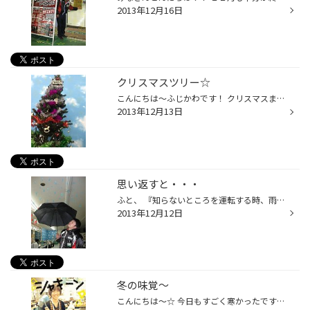
2013年12月16日
クリスマスツリー☆
こんにちは～ふじかわです！ クリスマスまであと１０日くらいなので、 せっせと今日はクリスマスツリーを飾ってみました！(^^)v (@^^)/じゃじゃーん！！ ツリーを飾るのなんて、小学生ぶり??ですが、 大人になってもワクワクするもんなんですね(^^♪ 今ならクリスマスツリーをバックに紙兎ロペと記念...
2013年12月13日
思い返すと・・・
ふと、 『知らないところを運転する時、雨が多いよな～』 なんて思って、これまで日記にご紹介した旅行時の天気を思い返したら・・・ 高知→帰り道、大雨 尾道・広島→晴れ 尾道・世羅高原→ずっと雨 四国カルスト→くもり時々雨 倉敷→ずっと雨、帰り道雨＆強風 宇品→大雨 やっぱり、雨率高い(゜゜)もし...
2013年12月12日
冬の味覚～
こんにちは～☆ 今日もすごく寒かったですね(>_