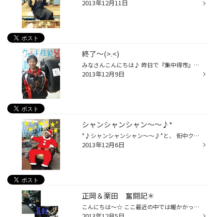
2013年12月11日
終了～(>.<)
みなさんこんにちは♪ 昨日で『集中得市』終了いたしました！ 今年一番盛り上がった得市だったのではないのでしょうか(^ω^) みなさんありがとうございました♪ 今までスタッドレスを履いたことが ある人はもうご存知だと思いますが！！ 今日みたいな雨の日スタッドレスだと ブレーキが心配という方い...
2013年12月9日
シャンシャンシャン～～♪*
*♪シャンシャンシャン～～♪*と、 街中クリスマスモードな今日この頃ですが、 みなさんクリスマスはお好きですか～？ 私は、クリスマスがというかクリスマスソングが大好きなんです(*^^*) 今年はクリスマスソングのCDアルバムを6枚ほど借りてしまいました☆ なので、今のドライブのお供はクリスマスソ...
2013年12月6日
正岡＆栗田 奮闘記＊
こんにちは～☆ ここ最近の中では暖かかった気がしますね(^o^)丿 今日は久しぶりに、 新人の正岡くん＆栗田くんのがんばる姿を紹介します！ まずは正岡くん☆ ＥＴＣの取付はたくさんご紹介しましたが、今回はナビ！ 遠くからそ～っと観察。。。。 いつものハイテンションはどこへやら、かなり真剣に...
2013年12月5日