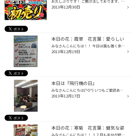
お久しぶりです！ ご無沙汰しております、ふじかわです(^o^) 2013年もあと1日！！！ 今年は本当にあっという間でした～。 充実していたということでしょうかね!?(^O^) 2013年は大変お世話になりました(^^) 新年の“初売り”は1月4日(土)10：00～です！ 2014年もタイヤ館天山をよろしくお願いいたしま...
2013年12月30日
本日の花：霞草 花言葉：愛らしい
みなさんこんにちは！！ 今日は風も強く余計に寒かったですね(>_
2013年12月19日
本日は『飛行機の日』
みなさんこんにちは(^O^) いつもご愛読ありがとうございます♪ 普段なら今日（火曜日）は定休日なんですが 今週から定休日も営業しています(^O^)！！ そぉいえば当店１０月にリニューアルをしたんですが、 スタッドレスの履き替えで春ぶりにご来店されたお客様は みなさま、驚いていらっしゃいます(^...
2013年12月17日
本日の花：寒菊 花言葉：健気な姿
みなさんこんにちは！！ １２月も半分が終わり寒さも本格的になってきましたね(^O^) 今年の冬！！ 年内休まず営業します！！ （31日は作業受付14：00までです） セールも３１日までしてますのでいつでもお越しください(^^♪ あっ！！この寒い時期！！ バッテリーがすごく弱りやすくなっています。 朝...