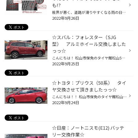
も!?
視界が悪く、道路が滑りやすくなる雨の日の運転って、ちょっと憂鬱ですよね。ヒヤッとされた経験をお持ちの方も多いでしょうし、より一層注意しながら走ると疲れ方も違うと思います。 そんな雨の日もより快適にクルマで移動したいなら、やはりタイヤのコンディションが重要です。タイヤがすり減り、...
2022年9月26日
☆スバル：フォレスター（SJG
型） アルミホイール交換しました
っっ☆
こんにちは！ 松山市保免のタイヤ館松山56店です♪ 本日は…アルミホイール交換作業のご紹介です☆ ■車種：スバル フォレスター（SJG型） ～ビフォー⇒アフター～ ①横から… ↓↓↓↓↓↓↓↓↓↓↓↓↓↓↓↓↓↓↓↓↓↓↓↓↓↓↓↓↓↓↓↓↓↓↓↓↓↓↓↓↓↓↓↓↓↓↓↓↓↓↓↓↓↓↓↓↓↓↓↓↓↓↓↓↓↓↓↓↓↓↓↓↓↓↓↓↓↓↓↓↓ ②ホイール拡大… いい感じに見た目も変わ...
2022年9月25日
☆トヨタ：プリウス（50系） タイ
ヤ交換させて頂きましたっっ☆
こんにちは！！ 松山市保免のタイヤ館松山56店です♪ 本日は…タイヤ交換のご紹介です☆ ■車種：トヨタ プリウス（50系） ■タイヤ：ブリヂストンタイヤ REGNO（レグノ）GR-XⅡ 215/45R17 静粛性＆快適性に優れた、REGNO(レグノ)GR-XⅡで交換させて頂きました！ Ｋ様ありがとうございます！１週間後の点検...
2022年9月24日
☆日産：ノートニスモ(E12) バッテ
リー交換作業☆