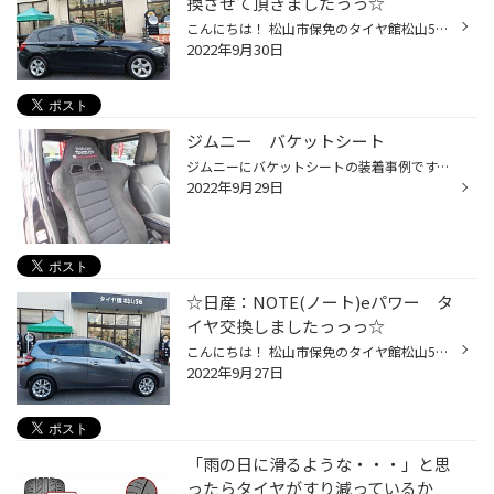
換させて頂きましたっっ☆
こんにちは！ 松山市保免のタイヤ館松山56店です♪ 本日は…タイヤ交換のご紹介です☆ ■車種：BMW 118ｄ（F20） ■タイヤ：ブリヂストンタイヤ TURANZA（トランザ）ER300RFT（ランフラット） 205/55R16 BMW 118ｄは、標準装着タイヤが特殊なタイヤが装着されております。 当社（ブリヂストン）では、『R...
2022年9月30日
ジムニー バケットシート
ジムニーにバケットシートの装着事例です。 シートは「タニグチ」と「ブリッド」の共同開発シート!! しっくりとくるホールド性は勿論の事、長時間のドライブでも腰に優しい設計のシートです。 後は、見た目がナイスですね（＾＾）
2022年9月29日
☆日産：NOTE(ノート)eパワー タ
イヤ交換しましたっっっ☆
こんにちは！ 松山市保免のタイヤ館松山56店です♪ 本日は…タイヤ交換作業のご紹介です☆ ■車種：日産 NOTE(ノート)eパワー ■タイヤ：ブリヂストンタイヤ ECOPIA(エコピア)NH200C 185/65R15 2022年2月新商品のエコピアNH200で交換させて頂きました！ ホイールも『キレイキレイ』させて頂きました♪ 燃...
2022年9月27日
「雨の日に滑るような・・・」と思
ったらタイヤがすり減っているか