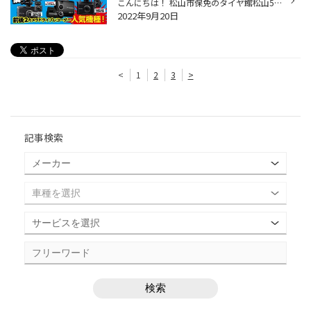
こんにちは！ 松山市保免のタイヤ館松山56店です♪ 本日は…ドライブレコーダー取付のご紹介です☆ ■車種：スズキ ジムニー（JB64） ■商品：COMTEC（コムテック）ZDR016 ※前後カメラタイプ※ ジムニーがまたまたご来店です!!いつもありがとうございます!! 今回はご家族様のもう一台の車両とご一緒に、大...
2022年9月20日
<
1
2
3
>
記事検索