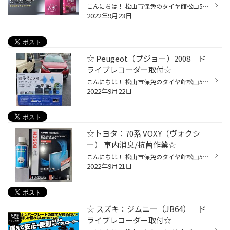
こんにちは！ 松山市保免のタイヤ館松山56店です♪ 本日は…バッテリー交換作業のご紹介です☆ ■車種：日産 ノートニスモ(E12) ■バッテリー：GSユアサ エコRレボリューション Q-85/95D23L 本日は主流のアイドリングストップ搭載バッテリーで交換させて頂きました！ エコRレボリューションは、アイドリ...
2022年9月23日
☆ Peugeot（プジョー）2008 ド
ライブレコーダー取付☆
こんにちは！ 松山市保免のタイヤ館松山56店です♪ 本日は…ドライブレコーダー取付のご紹介です☆ ■車種：プジョー 2008 ■商品：COMTEC（コムテック）ZDR016 ※前後カメラタイプ※ Peugeot（プジョー）のお取付は当店でも中々ありません!! 電源は既設されていました、ETC電源と同じく助手席側のグローブ...
2022年9月22日
☆トヨタ：70系 VOXY（ヴォクシ
ー） 車内消臭/抗菌作業☆
こんにちは！ 松山市保免のタイヤ館松山56店です♪ 本日、投稿第二弾は…車内消臭/抗菌とエアコンフィルター交換作業のご紹介です☆ ■車種：トヨタ 70系VOXY（ヴォクシー） ■エアコンフィルター：BOSCH（ボッシュ）アエリストプレミアム AP-T07 ■車内消臭/抗菌：キョクトー CROSS PRO Line 抗菌クリー...
2022年9月21日
☆ スズキ：ジムニー（JB64） ド
ライブレコーダー取付☆