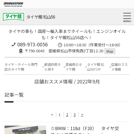
タイヤ館 松山56
タイヤの事も！国産～輸入車までホイールも！エンジンオイル
も！タイヤ館松山56店へ！
089-973-0056
10:00～18:30（作業受付～18:00）
〒790-0043 愛媛県松山市保免西3丁目12-20
Map
タイヤ・ホイール専門
都道府県か
愛媛県のタ
タイヤ館 松
店舗おスス
店のタイヤ館
ら探す
イヤ館
山56TOP
メ情報
店舗おススメ情報 / 2022年9月
記事一覧
<
1
2
3
>
☆BMW：118d（F20） タイヤ交