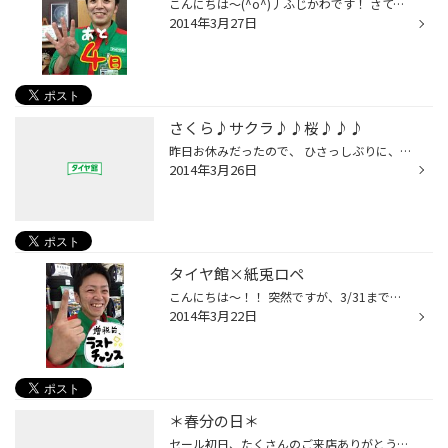
こんにちは～(^o^)丿ふじかわです！ さて、いよいよ消費税が５％→８％に増税されるまで【あと４日】です！！ 今月は例年以上にたくさんのお客様にご来店いただいております(^^) ３１日まで、毎日１０：００～１９：００営業しておりますので、 みなさまのご来店お待ちしております(^o^) ふじかわ＊
2014年3月27日
さくら♪サクラ♪♪桜♪♪♪
昨日お休みだったので、 ひさっしぶりに、洗車をしたら、 ３時間後には雨が降り出し、今や大雨です。。。 いつものことながら天気予報を見ておくんだったと後悔です(>_
2014年3月26日
タイヤ館×紙兎ロペ
こんにちは～！！ 突然ですが、3/31まで期間限定でタイヤ館×紙兎ロペの 特設ＷＥＢページができているのをご存知ですか？？(^^) タイヤ館にちなんだ紙兎ロペのスペシャルムービーが全部で６話、 公開されているんです(^O^)!! タイヤ館についてますます詳しくなっているアキラ先輩がわかりやすく説明...
2014年3月22日
＊春分の日＊
セール初日、たくさんのご来店ありがとうございました～!!(^o^) 今日は春分の日、祝日なので、 今日から３連休という方も多いのではないでしょうか～(^^♪ これから暖かくなるのでおでかけも ますます楽しい季節になりますね(^O^) この春わたしが行きたいのは、 淡路島にある公園のチューリップ畑！...