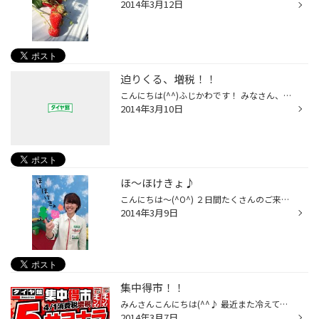
2014年3月12日
迫りくる、増税！！
こんにちは(^^)ふじかわです！ みなさん、ご存知の通り４月１日に消費税が５％→８％に増税します。 タイヤ交換を検討されている方は３月中の交換がオススメです！ サイズによっては、品薄になっているものもありますので、 お早めにお越しください！(^^) ３月は増税前最後の月ということで、 ３月１...
2014年3月10日
ほ～ほけきょ♪
こんにちは～(^O^) ２日間たくさんのご来店ありがとうございました!! 今朝の話なんですが、 支度をしていたら窓の外から『ほ～ほけきょ』と、 うぐいすの鳴き声が聞こえてきました～～(*^_^*) ニュースによると春一番も今週あたり?!だそうです♪ 春ももう近いですね～(^^)待ち遠しい♪♪ 春といえば、...
2014年3月9日
集中得市！！
みんさんこんにちは(^^♪ 最近また冷えてきましたね(>_
2014年3月7日