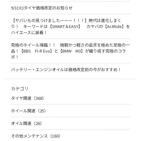
9/1(火)タイヤ価格改定のお知らせ
【ヤバいもの見つけましたーーー！！！】時代は進化しまく
り！ キーワードは【SMART＆EASY】 カヤバの【ActRide】を
ハイエースに装着！
究極のホイール降臨！！ 強靭かつ軽さの追求を極めた至極の一
品！【BBS FI-R Evo】と【BMW M3】が織り成す究極のコラ
ボ！
バッテリー・エンジンオイルは価格改定前の今がおすすめ！
カテゴリ
タイヤ関連（368）
ホイール関連（25）
オイル関連（26）
その他メンテナンス（160）