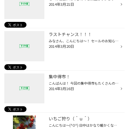
2014年3月21日
ラストチャンス！！！
みなさん、こんにちは～！ セールのお知らせです！ 明日３／２１から３／３１まで、 増税前のラストチャンス!集中得市を開催いたします(^O^) タイヤ４本お買い上げの方には、もれなく紙兎ロペのグッズをプレゼントしております！ (((お皿・グラス・マグカップの中からおひとつお選びいただけます)))...
2014年3月20日
集中得市！
こんばんは！ 今回の集中得市もたくさんのご来店ありがとうございました(^O^) もうだいぶ暖かくなったので脱着をされるお客様が かなり増えてますよ～！(^o^)丿 今月は増税前最後の月なので、 タイヤ交換をするなら、今月中の方がお得ですよ～！ お見積りも大歓迎なので、ふら～っとお立ち寄りくだ...
2014年3月16日
いちご狩り（＾ｕ＾）
こんにちは～(^O^) 日中はかなり暖かくなりましたね～！ 昨日、定休日だったので、 念願のイチゴ狩りに連れていってもらいました～(^O^) 昨日は天気も良くて絶好の遠足日和でした♪♪ 今回行ったのは大洲市にある農園で、 ＊あまおとめ ＊紅ほっぺ ＊さがほのか ＊あきひめ (((名前はうろ覚えですが、...