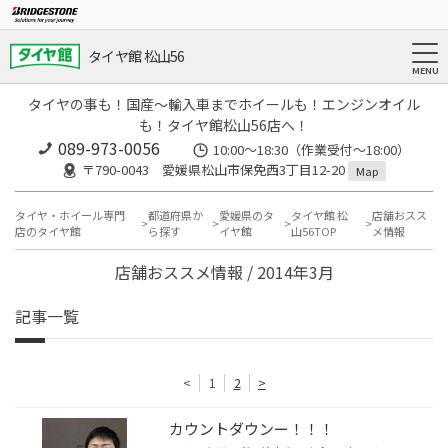
タイヤ館 松山56
タイヤの事も！国産～輸入車までホイールも！エンジンオイル
も！タイヤ館松山56店へ！
089-973-0056
10:00～18:30（作業受付～18:00）
〒790-0043 愛媛県松山市保免西3丁目12-20
Map
タイヤ・ホイール専門
都道府県か
愛媛県のタ
タイヤ館 松
店舗おスス
店のタイヤ館
ら探す
イヤ館
山56TOP
メ情報
店舗おススメ情報 / 2014年3月
記事一覧
<
1
2
>
カウントダウンー！！！