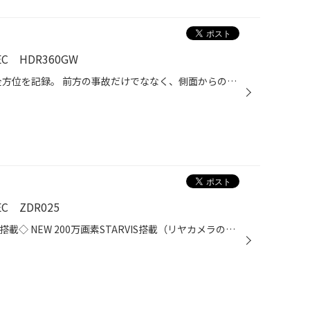
 HDR360GW
◇前後左右全方位を記録◇ 360°全方位を記録。 前方の事故だけでななく、側面からの幅寄せや後方からの追突、あおり運転などの映像も記録可能。 ◇垂直視野角も240°の広視野角◇ 垂直方向の視野角も180°以上。 多くの360°ドライブレコーダーでは映りにくかった信号機もしっかり記録。 ◇後方もしっかり記...
 ZDR025
◇Full HD 200万画素 前後2カメラ搭載◇ NEW 200万画素STARVIS搭載（リヤカメラのみ搭載）、前後2カメラにより走行時、駐車監視中も前方/後方を録画。 前方/後方の録画映像は本体の液晶画面、パソコンで確認が可能です。 ※取付する際は、フロントカメラとリヤカメラを付属のカメラケーブルで接続する...