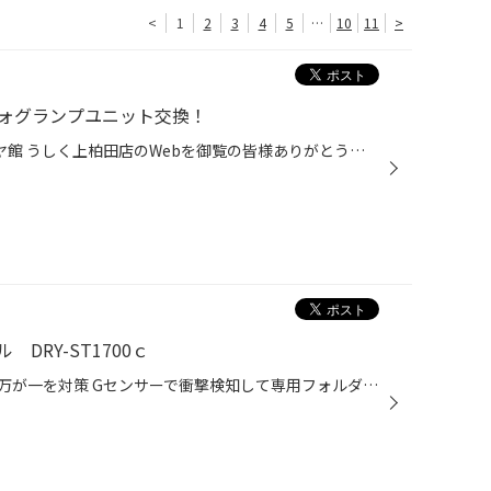
<
1
2
3
4
5
…
10
11
>
】フォグランプユニット交換！
いつも茨城県 牛久市 上柏田 タイヤ館 うしく上柏田店のWebを御覧の皆様ありがとうございます♪ タイヤ館うしく上柏田の志和です！ 今回 三菱 デリカ D:５に IPF フォグランプユニットの 交換をさせていただきました♪ 今回お取り付けさせていただいたのが IPF 軽量 ハロゲン フォグランプ ゴールドレ...
DRY-ST1700ｃ
リーズナブルプライスでお手軽に万が一を対策 Gセンサーで衝撃検知して専用フォルダに記録！ 駐車中も安心の駐車中監視機能搭載！