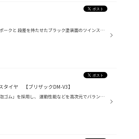
すらりと伸びた切削のシングルスポークと 段差を持たせたブラック塗装面のツインスポークを交互に配することにより、 シンプルでありながらも奥行き感のあるスタイリッシュなデザインを表現。
スタイヤ 【ブリザックDM-V3】
ブリヂストン独自技術である「発泡ゴム」を採用し、 運動性能などを高次元でバランスさせた冬タイヤ専用のブランドとして、1988年の発売以来、多くのお客様にご好評いただいてきました。 今回発売する「BLIZZAK DM-V3」は、SUV／4×4専用のスタッドレスタイヤとして「BLIZZAK」ブランドの特長である...