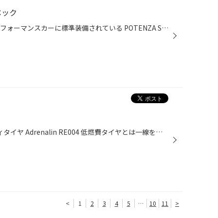
スペック
専用スペックの特徴 世界のハイパフォーマンスカーに標準装備されている POTENZA S001を「86」向けに最適化。 ドライ＆ウエット性能を向上し、「86」の目指す“操る楽しさ”を追求。 コンパウンドの変更 ・数ある高性能コンパウンドから「86」に最適なスペックを選択 トレッドパタンのチューニング ・...
POTENZAのストリートスポーティタイヤ Adrenalin RE004 低燃費タイヤとは一線を画す設計のスポーティータイヤ。 高いタイヤ剛性により、コーナリング性能・ハンドリングレスポンスを高次元で確保。 また、新たに採用された「太い３本のストレート溝」により対ハイドロプレーニング性能が向上！ ドラ...
<
1
2
3
4
5
…
10
11
>