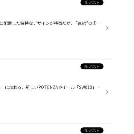
デザインの異なるスポークを交互に配置した独特なデザインが特徴だが、 ”直線”の多さが全体をスッキリとした印象に仕上げる。 シルバーのキャップから伸びる菱形をイメージしたメインスポークが存在感を放つ。
「RW006」、「Adrenalin SW005」に加わる、新しいPOTENZAホイール「SW010」。 幅広い車種に対応するサイズを有し、街乗りシーンでドライビングプレジャーを演出するNEWデザイン。 2×5スポークのSW005とはテイストの異なる10本スポークのシンプルなフォルムと、スポークサイドに施されたステップ形状...