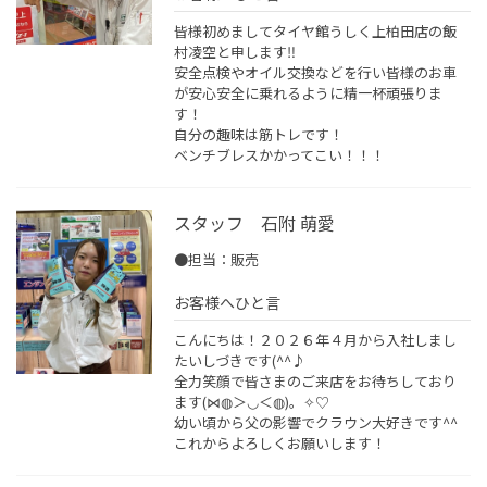
皆様初めましてタイヤ館うしく上柏田店の飯
村凌空と申します‼️
安全点検やオイル交換などを行い皆様のお車
が安心安全に乗れるように精一杯頑張りま
す！
自分の趣味は筋トレです！
ベンチブレスかかってこい！！！
スタッフ 石附 萌愛
●担当：販売
お客様へひと言
こんにちは！２０２６年４月から入社しまし
たいしづきです(^^♪
全力笑顔で皆さまのご来店をお待ちしており
ます(⋈◍＞◡＜◍)。✧♡
幼い頃から父の影響でクラウン大好きです^^
これからよろしくお願いします！