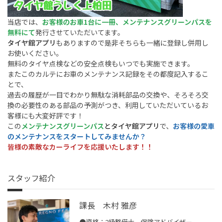
当店では、
お客様のお車1台に一冊、メンテナンスグリーンパスを
無料にて
発行させていただいてます。
タイヤ館アプリ
もありますので是非そちらも一緒に登録し併用し
お使いください。
無料のタイヤ点検などの安全点検もいつでも実施できます。
またこのカルテにお車のメンテナンス記録をその都度記入するこ
とで、
過去の履歴が一目でわかり無駄な消耗部品の交換や、そろそろ交
換の必要性のある部品の予測がつき、利用していただいているお
客様にも大変好評です！
この
メンテナンスグリーンパス
と
タイヤ館アプリ
で、
お客様の愛車
のメンテナンスをスタートしてみませんか？
皆様の素敵なカーライフを応援いたします！！
スタッフ紹介
課長 木村 雅彦
●資格：2級整備士 保険アドバイザー