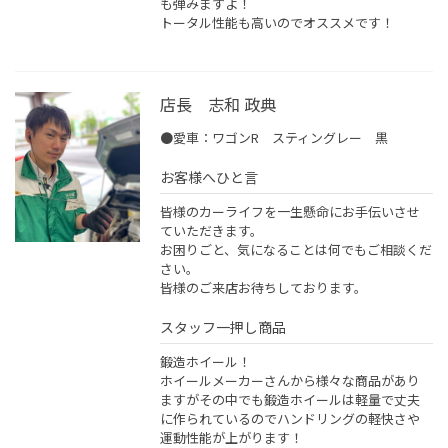
も弾みますよ！
トータル性能も高いのでオススメです！
店長 志和 政典
●愛車：ワゴンR スティングレー 黒
お客様へひと言
皆様のカーライフを一生懸命にお手伝いさせ
ていただきます。
お困りごと、気になることは何でもご相談くだ
さい。
皆様のご来店お待ちしております。
スタッフ一押し商品
鍛造ホイール！
ホイールメーカーさんから様々な商品があり
ますがその中でも鍛造ホイールは軽量で丈夫
に作られているのでハンドリングの軽快さや
運動性能が上がります！