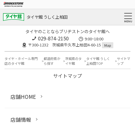
タイヤ館 うしく上柏田
タイヤのことならブリヂストンのタイヤ館へ
029-874-2150
9:00~18:00
〒300-1232 茨城県牛久市上柏田4-60-15
Map
タイヤ・ホイール専門
都道府県か
茨城県のタ
タイヤ館 うしく
サイトマ
店のタイヤ館
ら探す
イヤ館
上柏田TOP
ップ
サイトマップ
店舗HOME
店舗情報