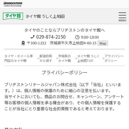
タイヤ館 うしく上柏田
タイヤのことならブリヂストンのタイヤ館へ
029-874-2150
9:00~18:00
〒300-1232 茨城県牛久市上柏田4-60-15
Map
タイヤ・ホイール専
都道府県
茨城県の
タイヤ館 うしく
プライバシー
門店のタイヤ館
から探す
タイヤ館
上柏田TOP
ポリシー
プライバシーポリシー
ブリヂストンリテールジャパン株式会社（以下「当社」といいま
す。）は、個人情報の保護のために細心の注意を払います。
当サイトにおいても、商品のお問合せ、キャンペーン、アンケート
等お客様の個人情報を承る機会があり、その個人情報を保護する
ことが当社にとり重要な社会的責務であると考えております。