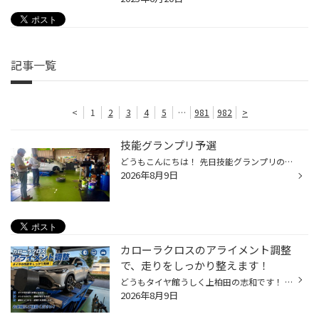
記事一覧
<
1
2
3
4
5
…
981
982
>
技能グランプリ予選
どうもこんにちは！ 先日技能グランプリの地区予選を行いました！ 結果は関東大会出場になり頑張った甲斐がありました！ この技能を皆様の作業に生かして丁寧かつ迅速に整備していきます！ これからもタイヤ館うしく上柏田を応援宜しくお願いします！
2026年8月9日
カローラクロスのアライメント調整
で、走りをしっかり整えます！
どうもタイヤ館うしく上柏田の志和です！ 本日はカローラクロスのアライメント調整を行いました。 走行中のまっすぐ感やハンドルの違和感が気になる方におすすめです。タイヤの片減りが出ている場合も、アライメントのズレが関係していることがあります。縁石にぶつけたあとや、足回りの部品を交換...
2026年8月9日