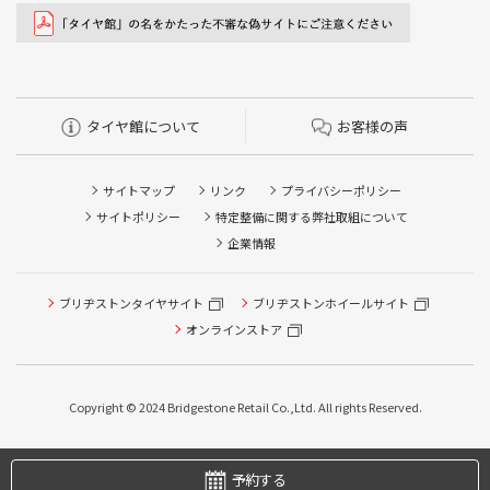
タイヤ館について
お客様の声
サイトマップ
リンク
プライバシーポリシー
サイトポリシー
特定整備に関する弊社取組について
企業情報
ブリヂストンタイヤサイト
ブリヂストンホイールサイト
オンラインストア
Copyright © 2024 Bridgestone Retail Co.,Ltd. All rights Reserved.
タイヤ点検・安全点検/タイヤ履き替え/オイル交換/その他
ピット作業の予約
予約する