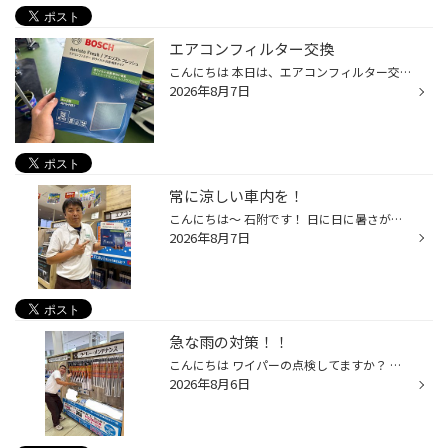
エアコンフィルター交換
こんにちは 本日は、エアコンフィルター交換になります エアコンフィルターはが汚れてくると 風量の低下 臭いの元になります 交換です だいたいのお車は グローブボックスの後ろについています カバーを外して交換をします 新品を入れます 向きがあるので注意してください カバーとグローブボックス...
2026年8月7日
常に涼しい車内を！
こんにちは～ 石附です！ 日に日に暑さが増してきていますね 私はこの夏絶対に日焼けしない宣言を心の中で誓ったので日焼け止めクリーム+アームウォーマー+日傘必須です(>_<) あとは涼しい車内もとっても必須です！！ 暑い車内に入る時かなり覚悟しながら入ってるのは私だけではないはず,,, クーラ...
2026年8月7日
急な雨の対策！！
こんにちは ワイパーの点検してますか？ ゲリラ雷雨の時に視界を確保するためにも 定期的な点検をオススメします 当店では ワイパーゴム ワイパーブレード とご用意してます ワイパーの状態を確認して どちらがいいのかご説明、ご案内していますので お気軽にお声掛けください！！ タイヤ館 うしく...
2026年8月6日