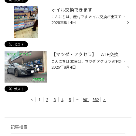
オイル交換できます
こんにちは、飯村です オイル交換が出来てない人いませんか？ 当店ではオイルがまだまだありますので、気になる方是非当店までお越しください
2026年8月4日
【マツダ・アクセラ】 ATF交換
こんにちは 本日は、マツダ アクセラ ATF交換になります ゲージがない車両になりますので 下からの交換です 使用したオイルは エコダッシュになります 下からオイルを抜きます SSTを装着して交換します 機械につないで希釈式での交換を行います ゲージのない車両でも交換できますので お問い合わせ...
2026年8月4日
<
1
2
3
4
5
…
981
982
>
記事検索