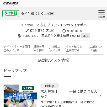
タイヤ館 うしく上柏田
タイヤのことならブリヂストンのタイヤ館へ
029-874-2150
9:00~18:00
〒300-1232 茨城県牛久市上柏田4-60-15
Map
タイヤ・ホイール専門
都道府県
茨城県の
タイヤ館 うしく
店舗おスス
店のタイヤ館
から探す
タイヤ館
上柏田TOP
メ情報
店舗おススメ情報
ピックアップ
Pickup
求人募集！！ 一緒に働きません
か？
タイヤ館うしく上柏田店では一緒に働けるスタッフを募集しています！ 仕事の内容はタイヤの販売、交換、オイル交換、車検整備、各種パーツ取り付け等、 お客様の安心カーライフのサポートをさせていただきます。 車が好き！ 整備をしてみたい！ 整備が好き！ 接客をしてみたい！ 接客が好き！ 楽し...
2025年6月20日