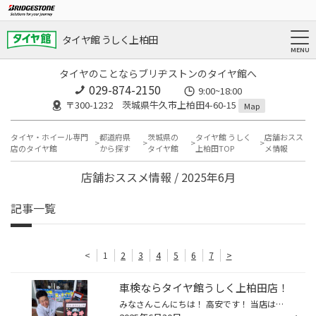
タイヤ館 うしく上柏田
タイヤのことならブリヂストンのタイヤ館へ
029-874-2150
9:00~18:00
〒300-1232 茨城県牛久市上柏田4-60-15
Map
タイヤ・ホイール専門
都道府県
茨城県の
タイヤ館 うしく
店舗おスス
店のタイヤ館
から探す
タイヤ館
上柏田TOP
メ情報
店舗おススメ情報 / 2025年6月
記事一覧
<
1
2
3
4
5
6
7
>
車検ならタイヤ館うしく上柏田店！
みなさんこんにちは！ 高安です！ 当店はタイヤだけじゃなく車検も承ってます！ 車検でお客様がお使いする代車の点検してます！ 車検のお見積もりと代車の貸し出しは無料です！ 車検もタイヤ館にお任せください！ タイヤ館 うしく上柏田店 〒300-1232茨城県牛久市上柏田4-60-15 タイヤ館うしく上柏...