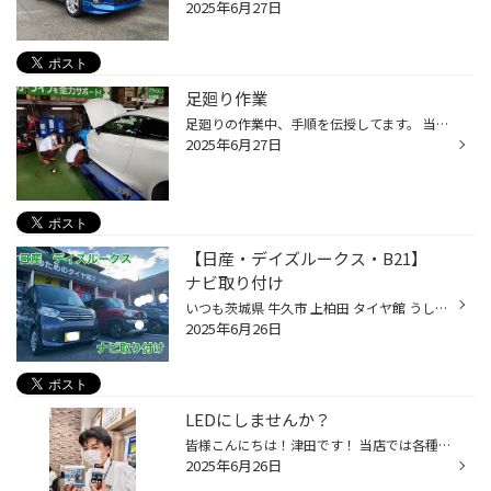
2025年6月27日
足廻り作業
足廻りの作業中、手順を伝授してます。 当店のスタッフはほとんどが整備士資格を持っていますので、安心してご依頼ください(^_-)-☆ スタッフも募集中です。 特に整備資格者優遇いたします！ お気軽にお問い合わせください！
2025年6月27日
【日産・デイズルークス・B21】
ナビ取り付け
いつも茨城県 牛久市 上柏田 タイヤ館 うしく上柏田店のWebを御覧の皆様ありがとうございます♪ 本日は 日産 デイズルークス B21 ナビ取り付けをしました 取り付けましたのは KENWOOD MDV-D412W を取り付けました アラウンドビューモニターを ナビに映るようにし RCA042N を取り付けます もともとナ...
2025年6月26日
LEDにしませんか？
皆様こんにちは！津田です！ 当店では各種LEDバルブを取り扱っています！ ヘッドライトやポジションランプなども在庫しています！ 見やすくなりますし、薄暗いなかでも目立つようになります！ 在庫にないものも取り寄せ可能ですので、気になった方はご来店ください！
2025年6月26日