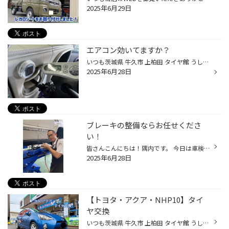
2025年6月29日
エアコン効いてますか？
いつも茨城県 牛久市 上柏田 タイヤ館 うしく上柏田店のWebを御覧の皆様ありがとうございます♪ タイヤ館うしく上柏田の志和です！ みなさんエアコンの効きが悪いなど感じたり致しませんか？ 当店では簡易的な点検を無料にて行っております！ 最近暖かくなって冷房が効かないと問い合わせが増えてい...
2025年6月28日
ブレーキの整備ならお任せくださ
い！
皆さんこんにちは！隅内です。 今日は車検整備にて、ブレーキパッドの交換中・・・ 車種はジープ・コマンダー！ 後輪ブレーキパッドが限界でしたので、輸入車用ブレーキパッド「ディクセル プレミアム」にて交換していきます。 ディクセルのブレーキパッドは、基本的に鳴き止めシムが付属しており、...
2025年6月28日
【トヨタ・アクア・NHP10】タイ
ヤ交換
いつも茨城県 牛久市 上柏田 タイヤ館 うしく上柏田店のWebを御覧の皆様ありがとうございます♪ 本日は トヨタ アクアのタイヤ交換を 行わせていただきました！！ 今回交換させていただいたのは 燃費性能や雨の日の 性能に定評のあるエコピアNH200 シリーズで交換させていただきました！！ コンパク...