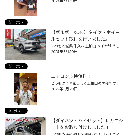
2025年6月30日
【ボルボ XC40】タイヤ・ホイー
ルセット取付を行いました。
いつも茨城県 牛久市 上柏田 タイヤ館 うしく上柏田店のWebを御覧の皆様ありがとうございます♪ 本日行った作業は、ボルボ・XC40のタイヤ・ホイールセット取付です！ 今回使用したのは、アレンザLX100です！ SUV専用設計によるふらつき低減など走行性能を高め、高次元の静粛性と高い耐摩耗性を 両立...
2025年6月30日
エアコン点検無料！
どうもタイヤ館うしく上柏田の志和です！ だいぶ暑い日が続いてますね(>_<) 当店ではエアコンの点検を無料にて実施（出来る範囲になります）しております！ エアコンの添加剤もご用意させて頂いてます！ 添加剤を使用するとここまで下がるケースもあります(´∀｀*) 気になる方は是非ご相談下さい♪
2025年6月29日
【ダイハツ・ハイゼット】レカロシ
ートをお取り付けしました！
いつも当店のWEBを御覧いただきありがとうございます！ タイヤ館うしく上柏田店 担当：隅内です。 今回ご紹介するのは、N様がお乗りのダイハツ・ハイゼット。 以前お乗りだったお車から取り外したレカロシートを、載せ替える作業を行いました！ ご紹介するお車【ダイハツ・ハイゼット】 こちらが今...