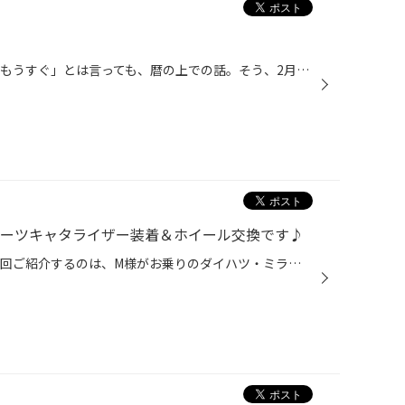
皆さんこんにちは！隅内です。 「もうすぐ」とは言っても、暦の上での話。そう、2月4日は「立春」なのです。 ちなみに春と聞いて思い浮かべるのは何でしょう？私は卒業ソングを思い浮かべます。 一番好きなのは、斉藤由貴さんが歌った「卒業」。同じくらい好きなのが、柏原芳恵さんが歌った「春なの...
スポーツキャタライザー装着＆ホイール交換です♪
皆さんこんにちは！隅内です。 今回ご紹介するのは、M様がお乗りのダイハツ・ミラ。実はM様、私が土浦北インター店で勤務していた時に色々とお世話になったお客様なんです。その頃にご予約いただいていた商品がようやく入荷し、今回は当店にて作業させていただきました。ありがとうございます！！ ...