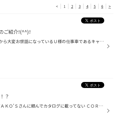
<
1
2
3
4
5
6
>
紹介!(^^)!
こんにちは ^^) _旦~~ 本日は日頃から大変お世話になっているＵ様の仕事車であるキャンターの車検整備のご紹介です(^O^)／ 4ナンバーの貨物であるＵ様のトラックは毎年車検があり、去年も当店で車検をお任せいただいております。 今回の車検の整備内容はブレーキフルードの交換と割れてしまっていた...
換！？
どうもこんにちは！ 今日は先日ＷＡＫＯ’Ｓさんに頼んでカタログに載ってない ＣＯＲＥ601を発注してみました。 いつもフューエルワンを入れていたんですが、 このＣＯＲＥ601を入れたところトルクＵＰ、燃費改善、アイドリングまで 改善されましたΣ(ﾟДﾟ) 古い燃費計なので分かりにくいかもしれませ...