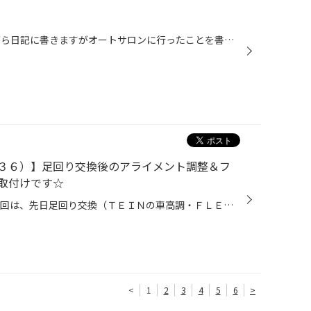
こんにちは！石塚です！ 今更ながら日記に書きますがオートサロンに行ったことを書きます！ 自分は最終日の日曜日に行ってきたのですがやっぱり車が好きな人にはとても楽しいお祭りですね！ 自分はAV系や外装が気になって行っているのですが普段は見る事のできないようなカスタムをしています！ ス...
３６）】足回り交換後のアライメント調整＆フ
取付けです☆
皆さんこんにちは！隅内です。 今回は、先日足回り交換（ＴＥＩＮの車高調・ＦＬＥＸ Z）させて頂いたＷ様がお乗りのスカイラインが再度ご来店。慣らし運転後のアライメント調整と、その他パーツのお取り付けを実施しました。 その他というのは、フォグランプを純正ハロゲンからＬＥＤへチェンジ！...
<
1
2
3
4
5
6
>