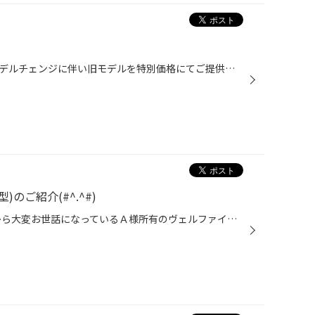
只今タイヤ館では、春のタイヤモデルチェンジに伴い旧モデルを特別価格にてご提供中です。 ７つの性能を追求したブリヂストンのスタンダード。『安全性』と『経済性』をしっかりと両立させたエコピアシリーズが新しくなります。是非この機会にいいモノを安く手に入れませんか！？ サイズによっては...
のご紹介(#^.^#)
こんにちは ^^) _旦~ 本日は日頃から大変お世話になっているＡ様所有のヴェルファイアの整備をご紹介させて頂きます。 Ａ様のお車にはＴＥＩＮの足回りが装着されていますので、 本日は車高の調整と、減衰力調整、さらにマックガード取付けと、クスコの補強パーツを組ませて頂きました(^O^) じつは...