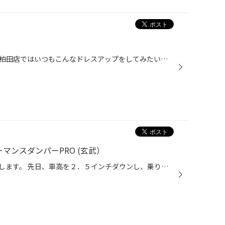
車好きが集まるタイヤ館うしく上柏田店ではいつもこんなドレスアップをしてみたい！とか、ここをこうしたらカッコイイとか、そんな話で盛り上がっています。 お客様の車もホイールを選ぶときに自分たちが見てきた雑誌やオートサロンの車を参考にいろいろとご提案させて頂いております。 上の写真は...
ォーマンスダンパーPRO (玄武）
本日はＹ様のハイエースをご紹介します。 先日、車高を２．５インチダウンし、乗り心地がふわふわしてしまうので玄武のショックを取付けさせていただきました。 CLOUD WALKER ハイパフォーマンスダンパーPRO SPD01DH（以下、Genbホームページより抜粋） ★標準ボディ専用の減衰特性が、ハイエースを...