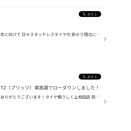
こんにちは！川渕です！ 当店では冬に向けて 日々スタッドレスタイヤの 掛かり稽古に取り組んでいます！ 冬の繁忙期に向けてより お客様に分かりやすい説明が できるように頑張っています！ 他にも店頭のPOP作成も 着々と進んでいます！ 勿論夏タイヤの交換も 随時受け付けしていますので タイヤ買...
LITZ（ブリッツ）車高調でローダウンしました！
いつも当店のWEBを御覧いただきありがとうございます！タイヤ館うしく上柏田店 担当：隅内です。 今回ご紹介するのは、先日タイヤ・ホイールセットでインチアップしたばかりの日産・キックス。 オーナーのA様、いつもありがとうございます！ ご紹介するお車【日産・キックス・P15】 そして今回の作...