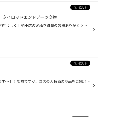
】 タイロッドエンドブーツ交換
いつも茨城県 牛久市 上柏田 タイヤ館 うしく上柏田店のWebを御覧の皆様ありがとうございます♪ 本日は ホンダ フリード GP3 のタイロッドエンドブーツ交換をいたしました。 点検したところヒビ割れを起こしていたので交換になりました。 交換方法です。 まず割りピンとナットを外していきます。 外...
みなさん、こんにちは(^｡^) 諸岡です〜！！ 突然ですが、当店の大特価の商品をご紹介させて頂きます☆ まずはこちらの 225/45R18 ポテンザ S007A 次は225/80R15 デューラー AT694 最後にバルミナB10 15X60＋45 5H114になります！ どの商品も限定一台となっておりますので、ぜひお早めにお越しくださ...