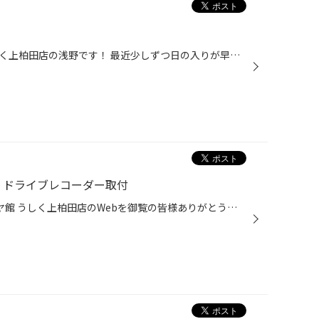
皆さんこんにちは！タイヤ館うしく上柏田店の浅野です！ 最近少しずつ日の入りが早くなりましたが、皆さんのお車のライトは大丈夫ですか？ライトが１つでもつかなかったら車検に通らなくなります。 LEDは長寿命で明るくとてもお得な電球です、この機会にLEDへの交換はいかがですか？ 当店ではスモー...
B】ドライブレコーダー取付
いつも茨城県 牛久市 上柏田 タイヤ館 うしく上柏田店のWebを御覧の皆様ありがとうございます！ 今回はスバル・WRX STIの ドライブレコーダー取付を行わせていただきました！ 今回取り付けたドライブレコーダー ユピテル TW9880D 安心の前後2カメラタイプになります！ 今回は駐車監視機能も ついて...