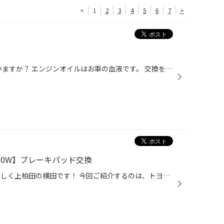
<
1
2
3
4
5
6
7
>
こんにちは(^^)/ オイル交換していますか？ エンジンオイルはお車の血液です。 交換をしないと燃費やパワーの低下や オイル漏れの原因にもなります。 定期的な交換でリフレッシュしましょう。 当店ではWAKO'Sさんのオイル ニューテックさんのオイルを取り扱っています。 WAKO'Sさんのオイル添加剤も...
50W】ブレーキパッド交換
みなさんこんにちは！ タイヤ館うしく上柏田の横田です！ 今回ご紹介するのは、トヨタ エスティマ ブレーキパッド交換 リアの方からブレーキ踏むとキーキーなるということなので、点検したら パッドもだいぶすり減って センサーまで削れてしまって音が鳴ってたようです！ 新品と比べるとだいぶ減り...